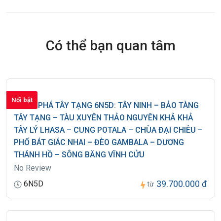
Có thể bạn quan tâm
Nổi bật
KHÁM PHÁ TÂY TẠNG 6N5D: TÂY NINH – BẢO TÀNG
TÂY TẠNG – TÀU XUYÊN THẢO NGUYÊN KHẢ KHẢ
TÂY LÝ LHASA – CUNG POTALA – CHÙA ĐẠI CHIÊU –
PHỐ BÁT GIÁC NHAI – ĐÈO GAMBALA – DƯƠNG
THÁNH HỒ – SÔNG BĂNG VĨNH CỬU
No Review
39.700.000 đ
6N5D
từ