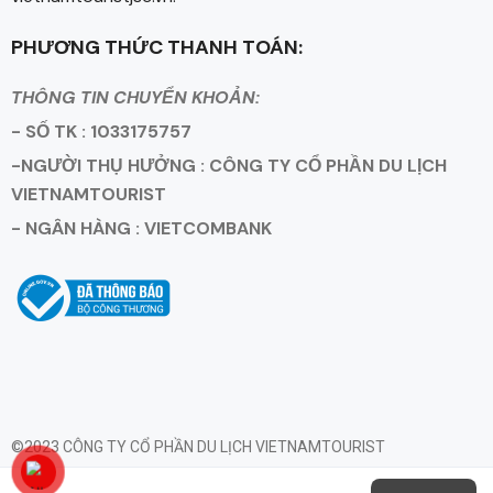
PHƯƠNG THỨC THANH TOÁN:
THÔNG TIN CHUYỂN KHOẢN:
- SỐ TK : 1033175757
-NGƯỜI THỤ HƯỞNG : CÔNG TY CỔ PHẦN DU LỊCH
VIETNAMTOURIST
- NGÂN HÀNG : VIETCOMBANK
©2023 CÔNG TY CỔ PHẦN DU LỊCH VIETNAMTOURIST
Giấy Phép Kinh Doanh Lữ Hành Quốc Tế Số 79-1593/2023/TCDL -