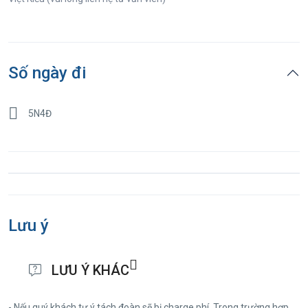
Số ngày đi
5N4Đ
Lưu ý
LƯU Ý KHÁC
- Nếu quý khách tự ý tách đoàn sẽ bị charge phí. Trong trường hợp