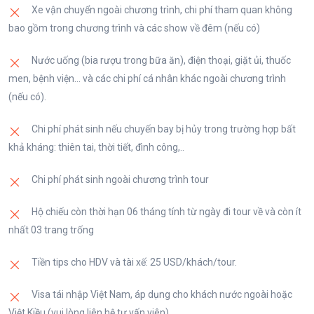
Lưu ý: Lịch trình có thể thay đổi để phù hợp với tình
do mua sắm và khám phá thủ đô Kuala Lumpur về
Xe vận chuyển ngoài chương trình, chi phí tham quan không
đặc trưng và kiến trúc hiện đại
hình thực tế khi tham quan.
- Chụp hình vịnh Marina và ngắm Tượng Sư tử biển,
đêm. Nghỉ đêm tại Kuala Lumpur.
bao gồm trong chương trình và các show về đêm (nếu có)
- Tháp đôi Petronas: Biểu tượng hiện đại của
Nhà hát Trái Sầu riêng; Nhâm nhi đồ uống bên các
Malaysia (chụp hình bên ngoài).
quán ven sông trải dài từ vịnh Marina cho tới
Nước uống (bia rượu trong bữa ăn), điện thoại, giặt ủi, thuốc
Robertson Quay; Dọc con đường từ khách sạn
men, bệnh viện… và các chi phí cá nhân khác ngoài chương trình
Tối: Đoàn dùng bữa tối tại nhà hàng địa phương. Xe
Fullerton Hotel tới Robertson Quay & đến Clarke
(nếu có).
di chuyển về khách sạn nhận phòng nghỉ ngơi. Tự
Quay cũng có khá nhiều hàng ăn ven sông ngon
do khám phá thủ đô về đêm. Nghỉ đêm tại Kuala
Chi phí phát sinh nếu chuyến bay bị hủy trong trường hợp bất
miệng, giá cả phải chăng. (chi phí tự túc)
Lumpur.
khả kháng: thiên tai, thời tiết, đình công,..
- Trải nghiệm phương tiện giao thông hiện đại MRT
Chi phí phát sinh ngoài chương trình tour
của Singapore (Chi phí tự túc).
Hộ chiếu còn thời hạn 06 tháng tính từ ngày đi tour về và còn ít
Tối: Đến giờ hẹn, Đoàn khởi hành qua cửa khẩu về
nhất 03 trang trống
Johor Bahru, Xe và HDV đưa Quý khách về lại khách
sạn nghỉ ngơi. Tự do khám phá về đêm. Nghỉ đêm
Tiền tips cho HDV và tài xế: 25 USD/khách/tour.
tại Johor Bahru.
Visa tái nhập Việt Nam, áp dụng cho khách nước ngoài hoặc
Việt Kiều (vui lòng liên hệ tư vấn viên)