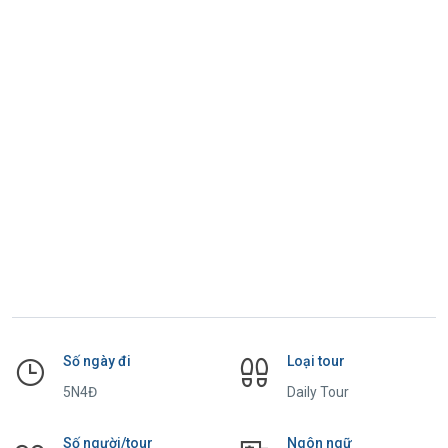
Số ngày đi
Loại tour
5N4Đ
Daily Tour
Số người/tour
Ngôn ngữ