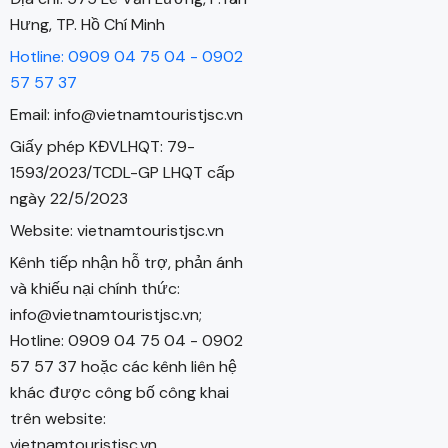
Hưng, TP. Hồ Chí Minh
Hotline: 0909 04 75 04 - 0902
57 57 37
Email: info@vietnamtouristjsc.vn
Giấy phép KĐVLHQT: 79-
1593/2023/TCDL-GP LHQT cấp
ngày 22/5/2023
Website: vietnamtouristjsc.vn
Kênh tiếp nhận hỗ trợ, phản ánh
và khiếu nại chính thức:
info@vietnamtouristjsc.vn;
Hotline: 0909 04 75 04 - 0902
57 57 37 hoặc các kênh liên hệ
khác được công bố công khai
trên website:
vietnamtouristjsc.vn.