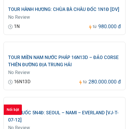
TOUR HÀNH HƯƠNG: CHÙA BÀ CHÂU ĐỐC 1N1Đ [DV]
No Review
980.000 đ
1N
từ
TOUR MIỀN NAM NƯỚC PHÁP 16N13D – ĐẢO CORSE
THIÊN ĐƯỜNG ĐỊA TRUNG HẢI
No Review
280.000.000 đ
16N13D
từ
Nổi bật
HÀN QUỐC 5N4Đ: SEOUL – NAMI – EVERLAND [VJ-T-
07-12]
No Review