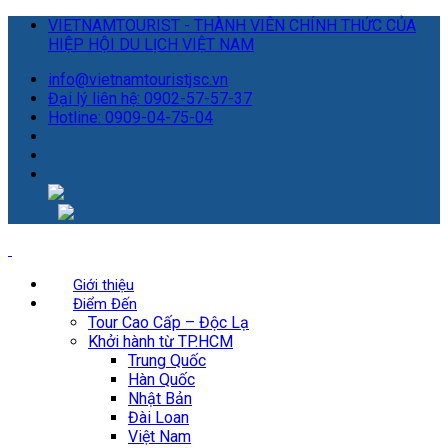
VIETNAMTOURIST - THÀNH VIÊN CHÍNH THỨC CỦA
HIỆP HỘI DU LỊCH VIỆT NAM
info@vietnamtouristjsc.vn
Đại lý liên hệ: 0902-57-57-37
Hotline: 0909-04-75-04
Giới thiệu
Điểm Đến
Tour Cao Cấp – Độc Lạ
Khởi hành từ TP.HCM
Trung Quốc
Hàn Quốc
Nhật Bản
Đài Loan
Việt Nam