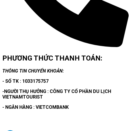
PHƯƠNG THỨC THANH TOÁN:
THÔNG TIN CHUYỂN KHOẢN:
- SỐ TK : 1033175757
-NGƯỜI THỤ HƯỞNG : CÔNG TY CỔ PHẦN DU LỊCH
VIETNAMTOURIST
- NGÂN HÀNG : VIETCOMBANK