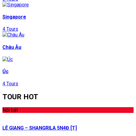
Singapore
4 Tours
Châu Âu
Úc
4 Tours
TOUR HOT
Nổi bật
LỆ GIANG – SHANGRILA 5N4Đ [T]