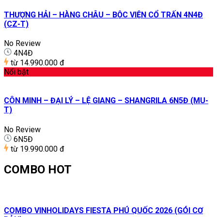
THƯỢNG HẢI – HÀNG CHÂU – BỘC VIỆN CỔ TRẤN 4N4Đ
(CZ-T)
No Review
4N4Đ
từ
14.990.000 đ
Nổi bật
CÔN MINH – ĐẠI LÝ – LỆ GIANG – SHANGRILA 6N5Đ (MU-
T)
No Review
6N5Đ
từ
19.990.000 đ
COMBO HOT
COMBO VINHOLIDAYS FIESTA PHÚ QUỐC 2026 (GÓI CƠ