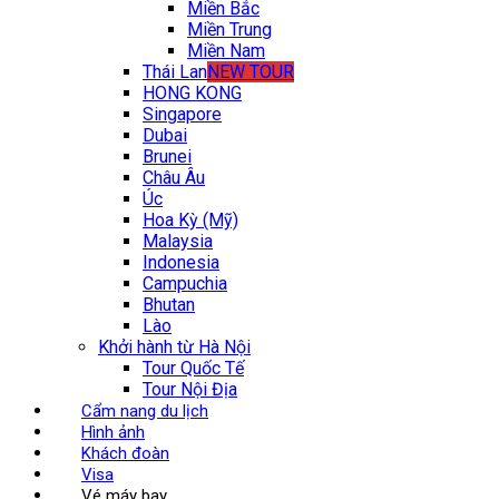
Miền Bắc
Miền Trung
Miền Nam
Thái Lan
NEW TOUR
HONG KONG
Singapore
Dubai
Brunei
Châu Âu
Úc
Hoa Kỳ (Mỹ)
Malaysia
Indonesia
Campuchia
Bhutan
Lào
Khởi hành từ Hà Nội
Tour Quốc Tế
Tour Nội Địa
Cẩm nang du lịch
Hình ảnh
Khách đoàn
Visa
Vé máy bay