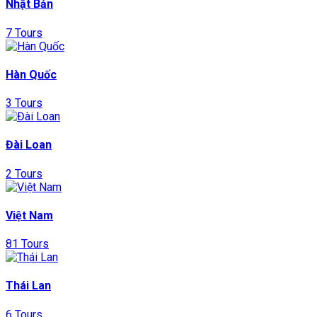
Nhật Bản
7 Tours
Hàn Quốc
3 Tours
Đài Loan
2 Tours
Việt Nam
81 Tours
Thái Lan
6 Tours