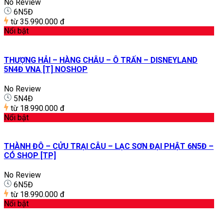
No Review
6N5Đ
từ
35.990.000 đ
Nổi bật
THƯỢNG HẢI – HÀNG CHÂU – Ô TRẤN – DISNEYLAND
5N4Đ VNA [T] NOSHOP
No Review
5N4Đ
từ
18.990.000 đ
Nổi bật
THÀNH ĐÔ – CỬU TRẠI CÂU – LẠC SƠN ĐẠI PHẬT 6N5Đ –
CÓ SHOP [TP]
No Review
6N5Đ
từ
18.990.000 đ
Nổi bật