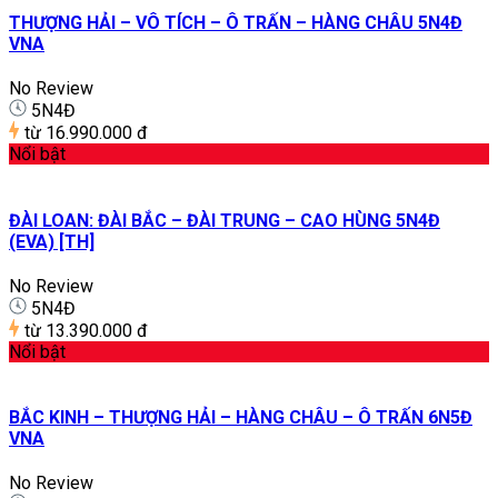
THƯỢNG HẢI – VÔ TÍCH – Ô TRẤN – HÀNG CHÂU 5N4Đ
VNA
No Review
5N4Đ
từ
16.990.000 đ
Nổi bật
ĐÀI LOAN: ĐÀI BẮC – ĐÀI TRUNG – CAO HÙNG 5N4Đ
(EVA) [TH]
No Review
5N4Đ
từ
13.390.000 đ
Nổi bật
BẮC KINH – THƯỢNG HẢI – HÀNG CHÂU – Ô TRẤN 6N5Đ
VNA
No Review