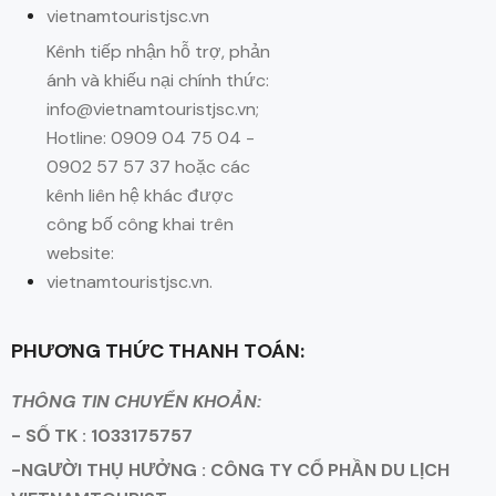
vietnamtouristjsc.vn
Kênh tiếp nhận hỗ trợ, phản
ánh và khiếu nại chính thức:
info@vietnamtouristjsc.vn;
Hotline: 0909 04 75 04 -
0902 57 57 37 hoặc các
kênh liên hệ khác được
công bố công khai trên
website:
vietnamtouristjsc.vn.
PHƯƠNG THỨC THANH TOÁN:
THÔNG TIN CHUYỂN KHOẢN:
- SỐ TK : 1033175757
-NGƯỜI THỤ HƯỞNG : CÔNG TY CỔ PHẦN DU LỊCH