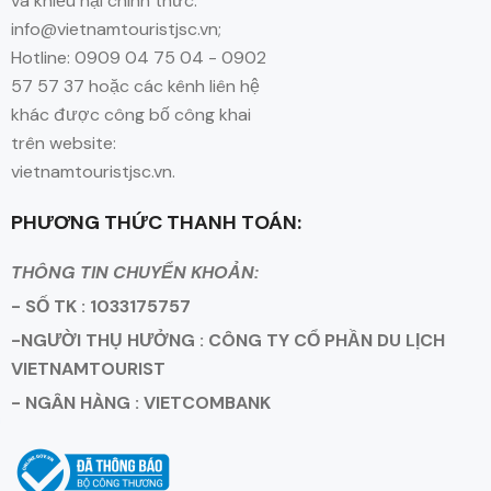
và khiếu nại chính thức:
info@vietnamtouristjsc.vn;
Hotline: 0909 04 75 04 - 0902
57 57 37 hoặc các kênh liên hệ
khác được công bố công khai
trên website:
vietnamtouristjsc.vn.
PHƯƠNG THỨC THANH TOÁN:
THÔNG TIN CHUYỂN KHOẢN:
- SỐ TK : 1033175757
-NGƯỜI THỤ HƯỞNG : CÔNG TY CỔ PHẦN DU LỊCH
VIETNAMTOURIST
- NGÂN HÀNG : VIETCOMBANK