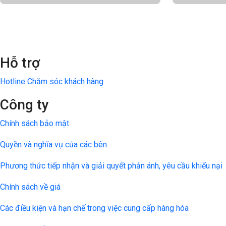
Trung Quốc
N
Thái Lan
S
29 Tours
Bhutan
HO
6 Tours
3 Tours
Hỗ trợ
Hotline Chăm sóc khách hàng
Công ty
Chính sách bảo mật
Quyền và nghĩa vụ của các bên
Phương thức tiếp nhận và giải quyết phản ánh, yêu cầu khiếu nại
Chính sách về giá
Các điều kiện và hạn chế trong việc cung cấp hàng hóa