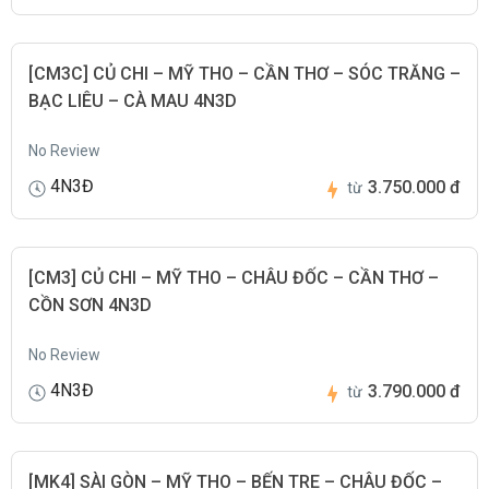
[CM3C] CỦ CHI – MỸ THO – CẦN THƠ – SÓC TRĂNG –
BẠC LIÊU – CÀ MAU 4N3D
No Review
4N3Đ
3.750.000 đ
từ
[CM3] CỦ CHI – MỸ THO – CHÂU ĐỐC – CẦN THƠ –
CỒN SƠN 4N3D
No Review
4N3Đ
3.790.000 đ
từ
[MK4] SÀI GÒN – MỸ THO – BẾN TRE – CHÂU ĐỐC –