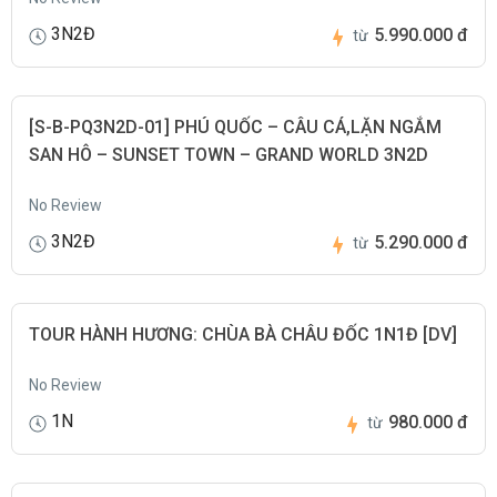
3N2Đ
5.990.000 đ
từ
[S-B-PQ3N2D-01] PHÚ QUỐC – CÂU CÁ,LẶN NGẮM
SAN HÔ – SUNSET TOWN – GRAND WORLD 3N2D
No Review
3N2Đ
5.290.000 đ
từ
TOUR HÀNH HƯƠNG: CHÙA BÀ CHÂU ĐỐC 1N1Đ [DV]
No Review
1N
980.000 đ
từ