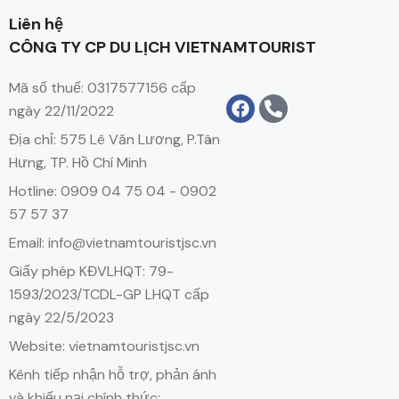
Liên hệ
CÔNG TY CP DU LỊCH VIETNAMTOURIST
Mã số thuế: 0317577156 cấp
ngày 22/11/2022
Địa chỉ: 575 Lê Văn Lương, P.Tân
Hưng, TP. Hồ Chí Minh
Hotline: 0909 04 75 04 - 0902
57 57 37
Email: info@vietnamtouristjsc.vn
Giấy phép KĐVLHQT: 79-
1593/2023/TCDL-GP LHQT cấp
ngày 22/5/2023
Website: vietnamtouristjsc.vn
Kênh tiếp nhận hỗ trợ, phản ánh
và khiếu nại chính thức: