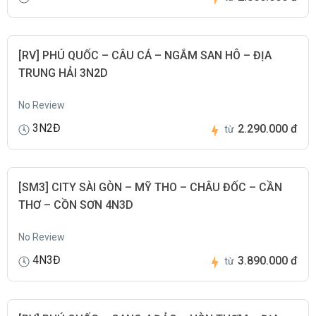
[RV] PHÚ QUỐC – CÂU CÁ – NGẮM SAN HÔ – ĐỊA
TRUNG HẢI 3N2D
No Review
3N2Đ
2.290.000 đ
từ
[SM3] CITY SÀI GÒN – MỸ THO – CHÂU ĐỐC – CẦN
THƠ – CỒN SƠN 4N3D
No Review
4N3Đ
3.890.000 đ
từ