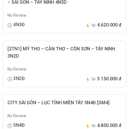
– SÀI GÒN – TÂY NINH 4N3D
No Review
4N3Đ
4.620.000 đ
từ
[2TN1] MỸ THO – CẦN THƠ – CỒN SƠN – TÂY NINH
3N2D
No Review
3N2Đ
3.150.000 đ
từ
CITY SÀI GÒN – LỤC TỈNH MIỀN TÂY 5N4Đ [SM4]
No Review
5N4Đ
4.850.000 đ
từ