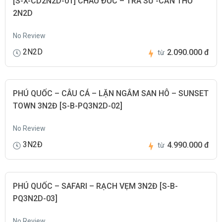
[S-X-CD2N2D-01] CHÂU ĐỐC – TRÀ SƯ -CẦN THƠ
2N2D
No Review
2N2D
2.090.000 đ
từ
PHÚ QUỐC – CÂU CÁ – LẶN NGẮM SAN HÔ – SUNSET
TOWN 3N2Đ [S-B-PQ3N2D-02]
No Review
3N2Đ
4.990.000 đ
từ
PHÚ QUỐC – SAFARI – RẠCH VẸM 3N2Đ [S-B-
PQ3N2D-03]
No Review