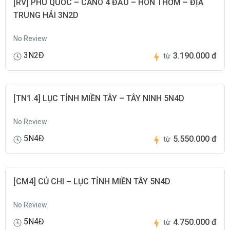
[RV] PHÚ QUỐC – CANO 4 ĐẢO – HÒN THƠM – ĐỊA
TRUNG HẢI 3N2D
No Review
3N2Đ
3.190.000 đ
từ
[TN1.4] LỤC TỈNH MIỀN TÂY – TÂY NINH 5N4D
No Review
5N4Đ
5.550.000 đ
từ
[CM4] CỦ CHI – LỤC TỈNH MIỀN TÂY 5N4D
No Review
5N4Đ
4.750.000 đ
từ