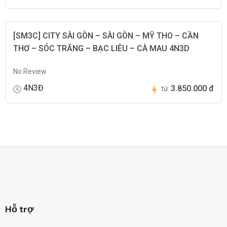
[SM3C] CITY SÀI GÒN – SÀI GÒN – MỸ THO – CẦN
THƠ – SÓC TRĂNG – BẠC LIÊU – CÀ MAU 4N3D
No Review
4N3Đ
3.850.000 đ
từ
Hỗ trợ