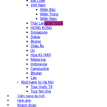
Đài Loan
Việt Nam
Miền Bắc
Miền Trung
Miền Nam
Thái Lan
NEW TOUR
HONG KONG
Singapore
Dubai
Brunei
Châu Âu
Úc
Hoa Kỳ (Mỹ)
Malaysia
Indonesia
Campuchia
Bhutan
Lào
Khởi hành từ Hà Nội
Tour Quốc Tế
Tour Nội Địa
Cẩm nang du lịch
Hình ảnh
Khách đoàn