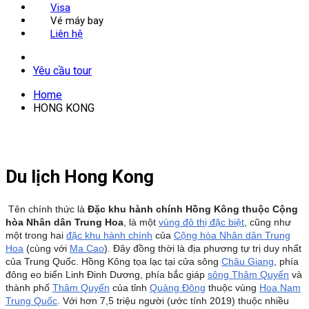
Visa
Vé máy bay
Liên hệ
Yêu cầu tour
Home
HONG KONG
Du lịch Hong Kong
Tên chính thức là
Đặc khu hành chính Hồng Kông thuộc Cộng
hòa Nhân dân Trung Hoa
,
là một
vùng đô thị đặc biệt
, cũng như
một trong hai
đặc khu hành chính
của
Cộng hòa Nhân dân Trung
Hoa
(cùng với
Ma Cao
). Đây đồng thời là địa phương tự trị duy nhất
của Trung Quốc. Hồng Kông tọa lạc tại cửa sông
Châu Giang
, phía
đông eo biển Linh Đinh Dương, phía bắc giáp
sông Thâm Quyến
và
thành phố
Thâm Quyến
của tỉnh
Quảng Đông
thuộc vùng
Hoa Nam
Trung Quốc
. Với hơn 7,5 triệu người (ước tính 2019) thuộc nhiều