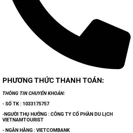
PHƯƠNG THỨC THANH TOÁN:
THÔNG TIN CHUYỂN KHOẢN:
- SỐ TK : 1033175757
-NGƯỜI THỤ HƯỞNG : CÔNG TY CỔ PHẦN DU LỊCH
VIETNAMTOURIST
- NGÂN HÀNG : VIETCOMBANK