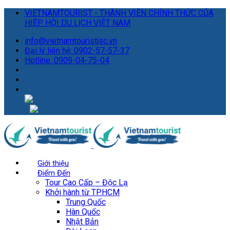
VIETNAMTOURIST - THÀNH VIÊN CHÍNH THỨC CỦA
HIỆP HỘI DU LỊCH VIỆT NAM
info@vietnamtouristjsc.vn
Đại lý liên hệ: 0902-57-57-37
Hotline: 0909-04-75-04
Giới thiệu
Điểm Đến
Tour Cao Cấp – Độc Lạ
Khởi hành từ TP.HCM
Trung Quốc
Hàn Quốc
Nhật Bản