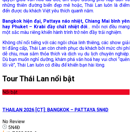
những thiên đường biển đẹp mê hoặc, Thái Lan luôn là điểm
đến được du khách Việt yêu thích quanh năm.
Bangkok hiện đại, Pattaya náo nhiệt, Chiang Mai bình yên
hay Phuket – Krabi đầy chất nhiệt đới
… mỗi nơi đều mang
một sắc màu riêng khiến hành trình trở nên đầy trải nghiệm.
Không chỉ nổi tiếng với các ngôi chùa linh thiêng, các show giải
trí đẳng cấp, Thái Lan còn chinh phục du khách bởi mức chi phí
dễ chịu, mua sắm thỏa thích và dịch vụ du lịch chuyên nghiệp.
Dù bạn muốn nghỉ dưỡng, khám phá văn hoá hay vui chơi “quên
lối về”, Thái Lan luôn có điều để khiến bạn hài lòng.
Tour Thái Lan nổi bật
Nổi bật
THAILAN 2026 [CT]: BANGKOK – PATTAYA 5N4D
No Review
5N4Đ