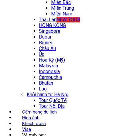
Miền Bắc
Miền Trung
Miền Nam
Thái Lan
NEW TOUR
HONG KONG
Singapore
Dubai
Brunei
Châu Âu
Úc
Hoa Kỳ (Mỹ)
Malaysia
Indonesia
Campuchia
Bhutan
Lào
Khởi hành từ Hà Nội
Tour Quốc Tế
Tour Nội Địa
Cẩm nang du lịch
Hình ảnh
Khách đoàn
Visa
Vé máy bay