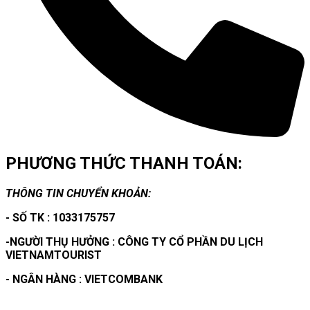
PHƯƠNG THỨC THANH TOÁN:
THÔNG TIN CHUYỂN KHOẢN:
- SỐ TK : 1033175757
-NGƯỜI THỤ HƯỞNG : CÔNG TY CỔ PHẦN DU LỊCH
VIETNAMTOURIST
- NGÂN HÀNG : VIETCOMBANK