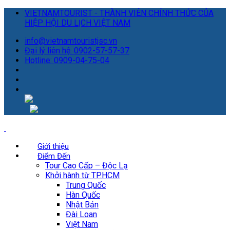
VIETNAMTOURIST - THÀNH VIÊN CHÍNH THỨC CỦA
HIỆP HỘI DU LỊCH VIỆT NAM
info@vietnamtouristjsc.vn
Đại lý liên hệ: 0902-57-57-37
Hotline: 0909-04-75-04
Giới thiệu
Điểm Đến
Tour Cao Cấp – Độc Lạ
Khởi hành từ TP.HCM
Trung Quốc
Hàn Quốc
Nhật Bản
Đài Loan
Việt Nam