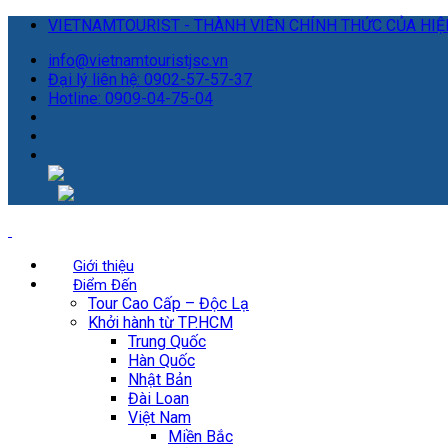
VIETNAMTOURIST - THÀNH VIÊN CHÍNH THỨC CỦA HIỆP
info@vietnamtouristjsc.vn
Đại lý liên hệ: 0902-57-57-37
Hotline: 0909-04-75-04
Giới thiệu
Điểm Đến
Tour Cao Cấp – Độc Lạ
Khởi hành từ TP.HCM
Trung Quốc
Hàn Quốc
Nhật Bản
Đài Loan
Việt Nam
Miền Bắc