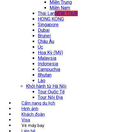
Miền Trung
Miền Nam
Thái Lan
NEW TOUR
HONG KONG
Singapore
Dubai
Brunei
Châu Âu
Úc
Hoa Kỳ (Mỹ)
Malaysia
Indonesia
Campuchia
Bhutan
Lào
Khởi hành từ Hà Nội
Tour Quốc Tế
Tour Nội Địa
Cẩm nang du lịch
Hình ảnh
Khách đoàn
Visa
Vé máy bay
Liên hệ