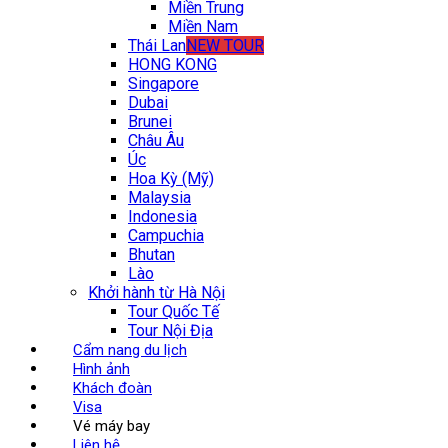
Miền Trung
Miền Nam
Thái Lan
NEW TOUR
HONG KONG
Singapore
Dubai
Brunei
Châu Âu
Úc
Hoa Kỳ (Mỹ)
Malaysia
Indonesia
Campuchia
Bhutan
Lào
Khởi hành từ Hà Nội
Tour Quốc Tế
Tour Nội Địa
Cẩm nang du lịch
Hình ảnh
Khách đoàn
Visa
Vé máy bay
Liên hệ