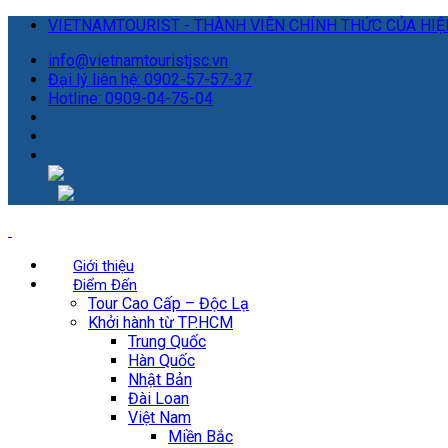
VIETNAMTOURIST - THÀNH VIÊN CHÍNH THỨC CỦA HIỆP
info@vietnamtouristjsc.vn
Đại lý liên hệ: 0902-57-57-37
Hotline: 0909-04-75-04
Giới thiệu
Điểm Đến
Tour Cao Cấp – Độc Lạ
Khởi hành từ TP.HCM
Trung Quốc
Hàn Quốc
Nhật Bản
Đài Loan
Việt Nam
Miền Bắc