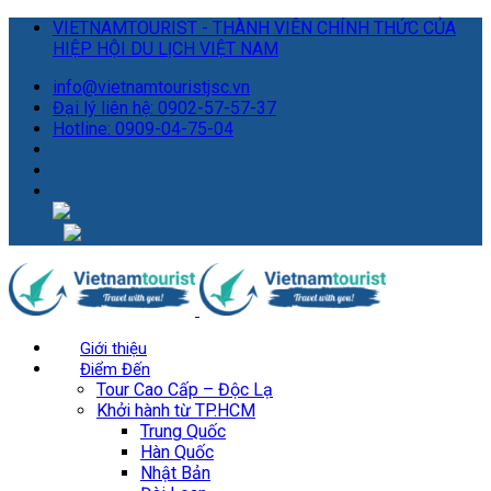
VIETNAMTOURIST - THÀNH VIÊN CHÍNH THỨC CỦA
HIỆP HỘI DU LỊCH VIỆT NAM
info@vietnamtouristjsc.vn
Đại lý liên hệ: 0902-57-57-37
Hotline: 0909-04-75-04
Giới thiệu
Điểm Đến
Tour Cao Cấp – Độc Lạ
Khởi hành từ TP.HCM
Trung Quốc
Hàn Quốc
Nhật Bản