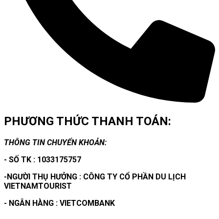
PHƯƠNG THỨC THANH TOÁN:
THÔNG TIN CHUYỂN KHOẢN:
- SỐ TK : 1033175757
-NGƯỜI THỤ HƯỞNG : CÔNG TY CỔ PHẦN DU LỊCH
VIETNAMTOURIST
- NGÂN HÀNG : VIETCOMBANK