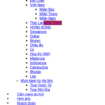
Đài Loan
Việt Nam
Miền Bắc
Miền Trung
Miền Nam
Thái Lan
NEW TOUR
HONG KONG
Singapore
Dubai
Brunei
Châu Âu
Úc
Hoa Kỳ (Mỹ)
Malaysia
Indonesia
Campuchia
Bhutan
Lào
Khởi hành từ Hà Nội
Tour Quốc Tế
Tour Nội Địa
Cẩm nang du lịch
Hình ảnh
Khách đoàn