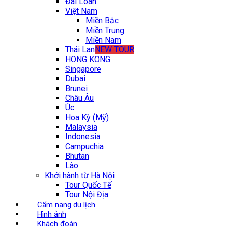
Đài Loan
Việt Nam
Miền Bắc
Miền Trung
Miền Nam
Thái Lan
NEW TOUR
HONG KONG
Singapore
Dubai
Brunei
Châu Âu
Úc
Hoa Kỳ (Mỹ)
Malaysia
Indonesia
Campuchia
Bhutan
Lào
Khởi hành từ Hà Nội
Tour Quốc Tế
Tour Nội Địa
Cẩm nang du lịch
Hình ảnh
Khách đoàn