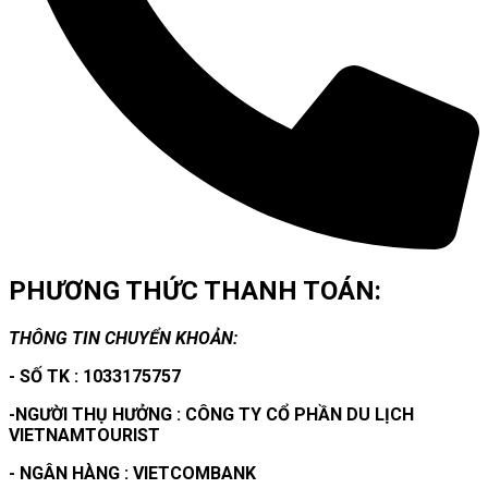
PHƯƠNG THỨC THANH TOÁN:
THÔNG TIN CHUYỂN KHOẢN:
- SỐ TK : 1033175757
-NGƯỜI THỤ HƯỞNG : CÔNG TY CỔ PHẦN DU LỊCH
VIETNAMTOURIST
- NGÂN HÀNG : VIETCOMBANK