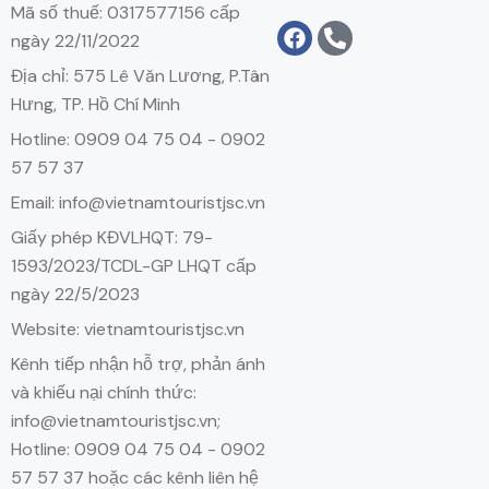
Mã số thuế: 0317577156 cấp
ngày 22/11/2022
Địa chỉ: 575 Lê Văn Lương, P.Tân
Hưng, TP. Hồ Chí Minh
Hotline: 0909 04 75 04 - 0902
57 57 37
Email: info@vietnamtouristjsc.vn
Giấy phép KĐVLHQT: 79-
1593/2023/TCDL-GP LHQT cấp
ngày 22/5/2023
Website: vietnamtouristjsc.vn
Kênh tiếp nhận hỗ trợ, phản ánh
và khiếu nại chính thức:
info@vietnamtouristjsc.vn;
Hotline: 0909 04 75 04 - 0902
57 57 37 hoặc các kênh liên hệ