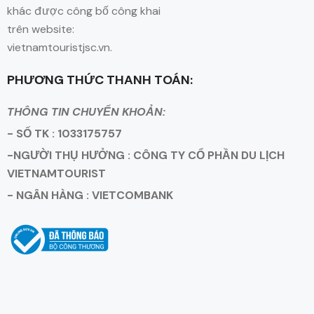
khác được công bố công khai
trên website:
vietnamtouristjsc.vn.
PHƯƠNG THỨC THANH TOÁN:
THÔNG TIN CHUYỂN KHOẢN:
- SỐ TK : 1033175757
-NGƯỜI THỤ HƯỞNG : CÔNG TY CỔ PHẦN DU LỊCH
VIETNAMTOURIST
- NGÂN HÀNG : VIETCOMBANK