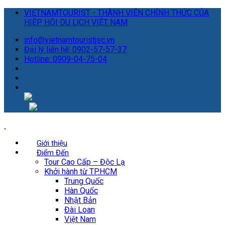
VIETNAMTOURIST - THÀNH VIÊN CHÍNH THỨC CỦA
HIỆP HỘI DU LỊCH VIỆT NAM
info@vietnamtouristjsc.vn
Đại lý liên hệ: 0902-57-57-37
Hotline: 0909-04-75-04
Giới thiệu
Điểm Đến
Tour Cao Cấp – Độc Lạ
Khởi hành từ TP.HCM
Trung Quốc
Hàn Quốc
Nhật Bản
Đài Loan
Việt Nam