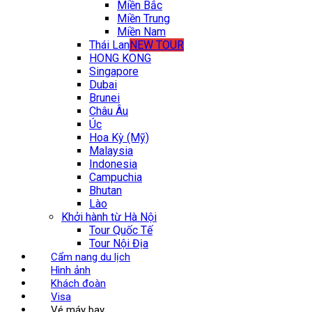
Miền Bắc
Miền Trung
Miền Nam
Thái Lan
NEW TOUR
HONG KONG
Singapore
Dubai
Brunei
Châu Âu
Úc
Hoa Kỳ (Mỹ)
Malaysia
Indonesia
Campuchia
Bhutan
Lào
Khởi hành từ Hà Nội
Tour Quốc Tế
Tour Nội Địa
Cẩm nang du lịch
Hình ảnh
Khách đoàn
Visa
Vé máy bay