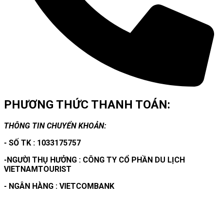
PHƯƠNG THỨC THANH TOÁN:
THÔNG TIN CHUYỂN KHOẢN:
- SỐ TK : 1033175757
-NGƯỜI THỤ HƯỞNG : CÔNG TY CỔ PHẦN DU LỊCH
VIETNAMTOURIST
- NGÂN HÀNG : VIETCOMBANK