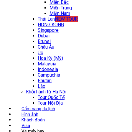
Miền Bắc
Miền Trung
Miền Nam
Thái Lan
NEW TOUR
HONG KONG
Singapore
Dubai
Brunei
Châu Âu
Úc
Hoa Kỳ (Mỹ)
Malaysia
Indonesia
Campuchia
Bhutan
Lào
Khởi hành từ Hà Nội
Tour Quốc Tế
Tour Nội Địa
Cẩm nang du lịch
Hình ảnh
Khách đoàn
Visa
Vé máy bay