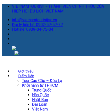
VIETNAMTOURIST - THÀNH VIÊN CHÍNH THỨC CỦA
HIỆP HỘI DU LỊCH VIỆT NAM
info@vietnamtouristjsc.vn
Đại lý liên hệ: 0902-57-57-37
Hotline: 0909-04-75-04
Giới thiệu
Điểm Đến
Tour Cao Cấp – Độc Lạ
Khởi hành từ TP.HCM
Trung Quốc
Hàn Quốc
Nhật Bản
Đài Loan
Việt Nam