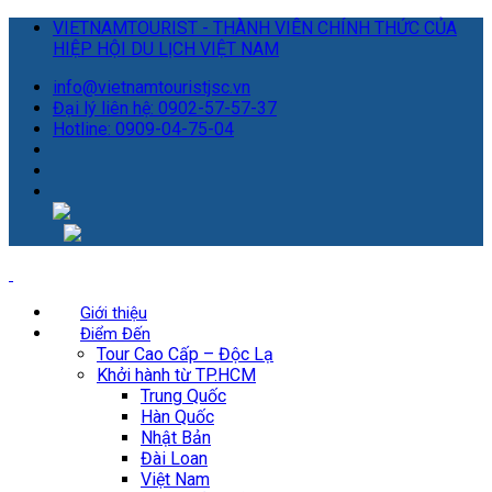
VIETNAMTOURIST - THÀNH VIÊN CHÍNH THỨC CỦA
HIỆP HỘI DU LỊCH VIỆT NAM
info@vietnamtouristjsc.vn
Đại lý liên hệ: 0902-57-57-37
Hotline: 0909-04-75-04
Giới thiệu
Điểm Đến
Tour Cao Cấp – Độc Lạ
Khởi hành từ TP.HCM
Trung Quốc
Hàn Quốc
Nhật Bản
Đài Loan
Việt Nam