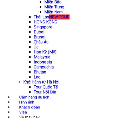
Miền Bắc
Miền Trung
Miền Nam
Thái Lan
NEW TOUR
HONG KONG
Singapore
Dubai
Brunei
Châu Âu
Úc
Hoa Kỳ (Mỹ)
Malaysia
Indonesia
Campuchia
Bhutan
Lào
Khởi hành từ Hà Nội
Tour Quốc Tế
Tour Nội Địa
Cẩm nang du lịch
Hình ảnh
Khách đoàn
Visa
Vé máy bay