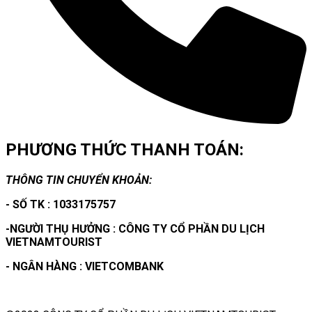
PHƯƠNG THỨC THANH TOÁN:
THÔNG TIN CHUYỂN KHOẢN:
- SỐ TK : 1033175757
-NGƯỜI THỤ HƯỞNG : CÔNG TY CỔ PHẦN DU LỊCH
VIETNAMTOURIST
- NGÂN HÀNG : VIETCOMBANK