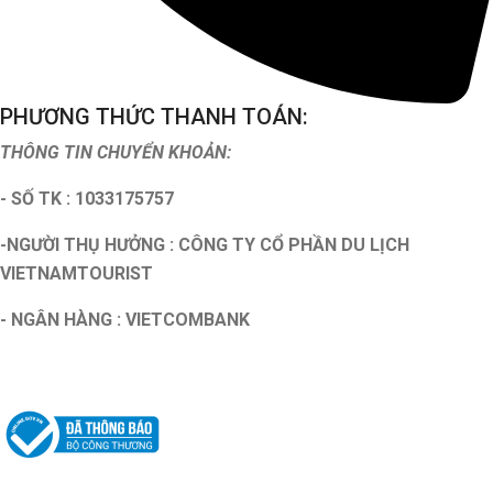
PHƯƠNG THỨC THANH TOÁN:
THÔNG TIN CHUYỂN KHOẢN:
- SỐ TK : 1033175757
-NGƯỜI THỤ HƯỞNG : CÔNG TY CỔ PHẦN DU LỊCH
VIETNAMTOURIST
- NGÂN HÀNG : VIETCOMBANK