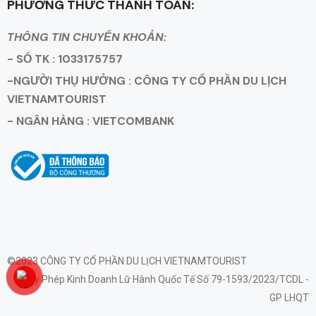
PHƯƠNG THỨC THANH TOÁN:
THÔNG TIN CHUYỂN KHOẢN:
- SỐ TK : 1033175757
-NGƯỜI THỤ HƯỞNG : CÔNG TY CỔ PHẦN DU LỊCH
VIETNAMTOURIST
- NGÂN HÀNG : VIETCOMBANK
©2023 CÔNG TY CỔ PHẦN DU LỊCH VIETNAMTOURIST
Giấy Phép Kinh Doanh Lữ Hành Quốc Tế Số 79-1593/2023/TCDL -
GP LHQT