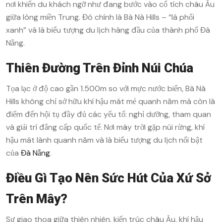
nơi khiến du khách ngỡ như đang bước vào cổ tích châu Âu
giữa lòng miền Trung.
Đó chính là Bà Nà Hills – “lá phổi
xanh” và là biểu tượng du lịch hàng đầu của thành phố Đà
Nẵng.
Thiên Đường Trên Đỉnh Núi Chúa
Tọa lạc ở độ cao gần 1.500m so với mực nước biển, Bà Nà
Hills không chỉ sở hữu khí hậu mát mẻ quanh năm mà còn là
điểm đến hội tụ đầy đủ các yếu tố: nghỉ dưỡng, tham quan
và giải trí đẳng cấp quốc tế. Nơi mây trời gặp núi rừng, khí
hậu mát lành quanh năm và là biểu tượng du lịch nổi bật
của
Đà Nẵng
.
Điều Gì Tạo Nên Sức Hút Của Xứ Sở
Trên Mây?
Sự giao thoa giữa thiên nhiên, kiến trúc châu Âu, khí hậu