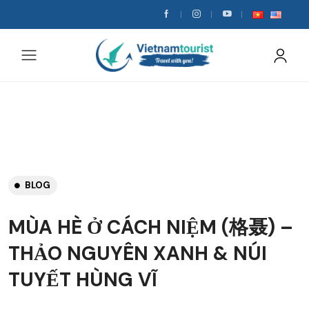
BLOG
MÙA HÈ Ở CÁCH NIỆM (格聂) –
THẢO NGUYÊN XANH & NÚI
TUYẾT HÙNG VĨ