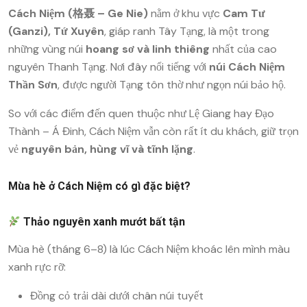
Cách Niệm (格聂 – Ge Nie)
nằm ở khu vực
Cam Tư
(Ganzi), Tứ Xuyên
, giáp ranh Tây Tạng, là một trong
những vùng núi
hoang sơ và linh thiêng
nhất của cao
nguyên Thanh Tạng. Nơi đây nổi tiếng với
núi Cách Niệm
Thần Sơn
, được người Tạng tôn thờ như ngọn núi bảo hộ.
So với các điểm đến quen thuộc như Lệ Giang hay Đạo
Thành – Á Đinh, Cách Niệm vẫn còn rất ít du khách, giữ trọn
vẻ
nguyên bản, hùng vĩ và tĩnh lặng
.
Mùa hè ở Cách Niệm có gì đặc biệt?
Thảo nguyên xanh mướt bất tận
Mùa hè (tháng 6–8) là lúc Cách Niệm khoác lên mình màu
xanh rực rỡ:
Đồng cỏ trải dài dưới chân núi tuyết