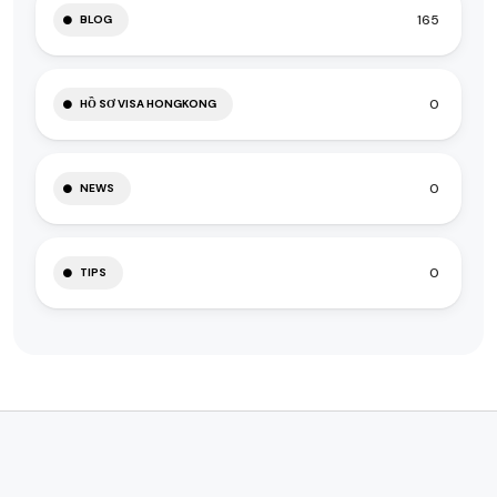
165
BLOG
0
HỒ SƠ VISA HONGKONG
0
NEWS
0
TIPS