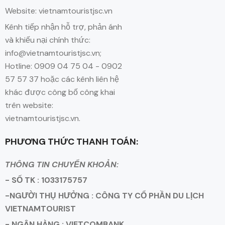
Website: vietnamtouristjsc.vn
Kênh tiếp nhận hỗ trợ, phản ánh
và khiếu nại chính thức:
info@vietnamtouristjsc.vn;
Hotline: 0909 04 75 04 - 0902
57 57 37 hoặc các kênh liên hệ
khác được công bố công khai
trên website:
vietnamtouristjsc.vn.
PHƯƠNG THỨC THANH TOÁN:
THÔNG TIN CHUYỂN KHOẢN:
- SỐ TK : 1033175757
-NGƯỜI THỤ HƯỞNG : CÔNG TY CỔ PHẦN DU LỊCH
VIETNAMTOURIST
- NGÂN HÀNG : VIETCOMBANK