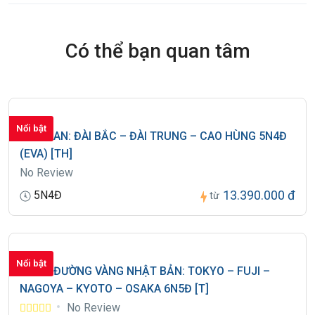
Có thể bạn quan tâm
Nổi bật
ĐÀI LOAN: ĐÀI BẮC – ĐÀI TRUNG – CAO HÙNG 5N4Đ
(EVA) [TH]
No Review
13.390.000 đ
5N4Đ
từ
Nổi bật
CUNG ĐƯỜNG VÀNG NHẬT BẢN: TOKYO – FUJI –
NAGOYA – KYOTO – OSAKA 6N5Đ [T]
No Review