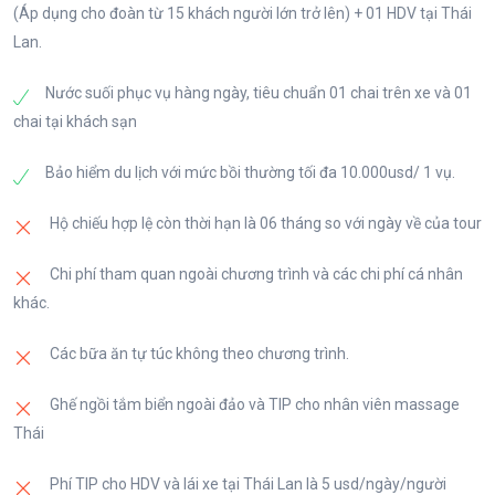
(Áp dụng cho đoàn từ 15 khách người lớn trở lên) + 01 HDV tại Thái
tại trung tâm thủ đô Bangkok. Sau đó tự do tham
đây quý khách tham quan và tìm hiểu cách phòng và
Lan.
quan mua sắm, tại các siêu thị như Big C, Central
hỗ trợ điều trị các bệnh liên quan đến cột sống, tăng
World, Siam Paragon hay chợ sỉ Platinum,… Quý
cường thể lực, cải thiện tuổi thọ con người, nâng
Nước suối phục vụ hàng ngày, tiêu chuẩn 01 chai trên xe và 01
khách dùng bữa tối tự túc hoặc có thể tham khảo
cao giá trị cuộc sống thiết yếu tại “Trung Tâm
chai tại khách sạn
chương trình ăn Buffet tối trên tòa nhà Baiyoke Sky
Nghiên Cứu Giấc Ngủ Hoàng Gia” – Modern Latex,
(chi phí tự túc)
là phân viện nghiên cứu các sản phẩm hỗ trợ giấc
Bảo hiểm du lịch với mức bồi thường tối đa 10.000usd/ 1 vụ.
ngủ.
Hộ chiếu hợp lệ còn thời hạn là 06 tháng so với ngày về của tour
Tối: Đoàn dùng buffet tối và ngắm cảnh hoàng hôn
trên du thuyền và dạo quanh dòng sông
- Xe đưa quý khách đến Trung tâm Mát-xa cổ truyền
Chi phí tham quan ngoài chương trình và các chi phí cá nhân
Chaophraya.
Thái Lan, quý khách sẽ được trải nghiệm 01 tiếng
khác.
mát-xa toàn thân theo phương pháp bấm huyệt
Đoàn nghỉ đêm tại Bangkok.
truyền thống trứ danh của đất nước Thái Lan.
Các bữa ăn tự túc không theo chương trình.
Tối: Đoàn về khách sạn, tự do khám phá Phố đèn
Ghế ngồi tắm biển ngoài đảo và TIP cho nhân viên massage
đỏ về đêm hoặc xem những show diễn đặc sắc
Thái
(chi phí tự túc).
Phí TIP cho HDV và lái xe tại Thái Lan là 5 usd/ngày/người