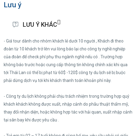
Lưu ý
LƯU Ý KHÁC
- Giá tour dành cho nhóm khách lẻ dưới 10 người , Khách đi theo
đoàn từ 10 khách trở lên vui lòng báo lại cho công ty nghề nghiệp
của đoàn để check phí phụ thu ngành nghề nếu có . Trường hợp
không báo trước hoặc cung cấp thông tin không chính xác khi qua
tới Thái Lan có thể bị phạt từ 60$ -120$ công ty du lịch sẽ bị buộc
phải dừng dịch vụ tới khi khách thanh toán khoản phí này.
- Công ty du lịch không phải chịu trách nhiệm trong trường hợp quý
khách khách không được xuất, nhập cảnh do phẫu thuật thẩm mỹ,
thay đổi nhận diện, hoặc không hợp tác với hải quan, xuất nhập cảnh
tại sân bay khi được yêu cầu .
- Trẻ em từ 02 – 17 tuổi không đi cùng bố mẹ, yêu cầu phải có giấy