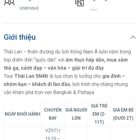
Unlimited
___
Giới thiệu
Thái Lan – thiên đường du lịch Đông Nam Á luôn nằm trong
top điểm đến “quốc dân” với
ẩm thực hấp dẫn, mua sắm
thả ga, cảnh đẹp – văn hóa – giải trí đủ đầy
.
Tour
Thái Lan 5N4Đ
là lựa chọn lý tưởng cho
gia đình –
nhóm bạn – khách đi lần đầu
, lịch trình nhẹ nhàng nhưng
vẫn khám phá trọn vẹn Bangkok & Pattaya.
GIÁ TRẺ
CHUYẾN
GIÁ NGƯỜI
GIÁ EM BÉ
NGÀY KHỞI HÀNH
EM
(2-
BAY
LỚN
(DƯỚI 2T)
11T)
VZ971 |
15:25 –