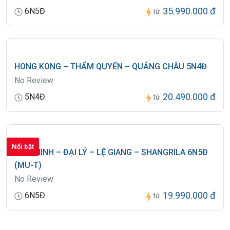
35.990.000 đ
6N5Đ
từ
HONG KONG – THẨM QUYẾN – QUẢNG CHÂU 5N4Đ
No Review
20.490.000 đ
5N4Đ
từ
Nổi bật
CÔN MINH – ĐẠI LÝ – LỆ GIANG – SHANGRILA 6N5Đ
(MU-T)
No Review
19.990.000 đ
6N5Đ
từ