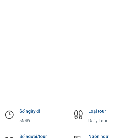
Số ngày đi
Loại tour
5N4Đ
Daily Tour
Số người/tour
Ngôn ngữ