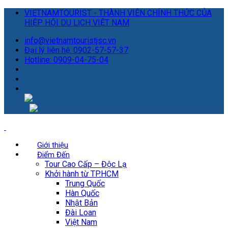
VIETNAMTOURIST - THÀNH VIÊN CHÍNH THỨC CỦA
HIỆP HỘI DU LỊCH VIỆT NAM
info@vietnamtouristjsc.vn
Đại lý liên hệ: 0902-57-57-37
Hotline: 0909-04-75-04
Giới thiệu
Điểm Đến
Tour Cao Cấp – Độc Lạ
Khởi hành từ TP.HCM
Trung Quốc
Hàn Quốc
Nhật Bản
Đài Loan
Việt Nam