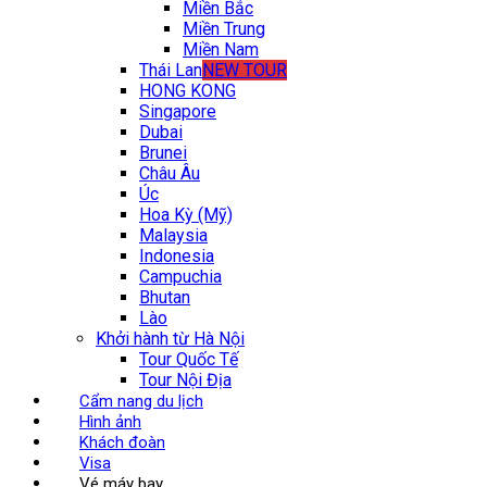
Miền Bắc
Miền Trung
Miền Nam
Thái Lan
NEW TOUR
HONG KONG
Singapore
Dubai
Brunei
Châu Âu
Úc
Hoa Kỳ (Mỹ)
Malaysia
Indonesia
Campuchia
Bhutan
Lào
Khởi hành từ Hà Nội
Tour Quốc Tế
Tour Nội Địa
Cẩm nang du lịch
Hình ảnh
Khách đoàn
Visa
Vé máy bay