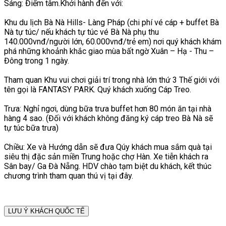
Sáng: Điểm tâm.Khởi hành đến với:
Khu du lịch Bà Nà Hills- Làng Pháp (chi phí vé cáp + buffet Bà
Nà tự túc/ nếu khách tự túc vé Bà Nà phụ thu
140.000vnđ/người lớn, 60.000vnđ/trẻ em) nơi quý khách khám
phá những khoảnh khắc giao mùa bất ngờ Xuân – Hạ - Thu –
Đông trong 1 ngày.
Tham quan Khu vui chơi giải trí trong nhà lớn thứ 3 Thế giới với
tên gọi là FANTASY PARK. Quý khách xuống Cáp Treo.
Trưa: Nghỉ ngơi, dùng bữa trưa buffet hơn 80 món ăn tại nhà
hàng 4 sao. (Đối với khách không đăng ký cáp treo Bà Nà sẽ
tự túc bữa trưa)
Chiều: Xe và Hướng dẫn sẽ đưa Qúy khách mua sắm quà tại
siêu thị đặc sản miền Trung hoặc chợ Hàn. Xe tiễn khách ra
Sân bay/ Ga Đà Nẵng. HDV chào tạm biệt du khách, kết thúc
chương trình tham quan thú vị tại đây.
LƯU Ý KHÁCH QUỐC TẾ