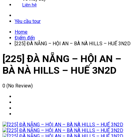
Liên hệ
Yêu cầu tour
Home
Điểm đến
[225] ĐÀ NẴNG – HỘI AN – BÀ NÀ HILLS – HUẾ 3N2D
[225] ĐÀ NẴNG – HỘI AN –
BÀ NÀ HILLS – HUẾ 3N2D
0
(No Review)