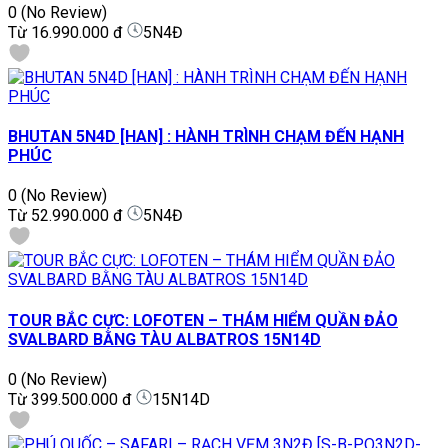
0
(No Review)
Từ
16.990.000 đ
5N4Đ
BHUTAN 5N4D [HAN] : HÀNH TRÌNH CHẠM ĐẾN HẠNH
PHÚC
0
(No Review)
Từ
52.990.000 đ
5N4Đ
TOUR BẮC CỰC: LOFOTEN – THÁM HIỂM QUẦN ĐẢO
SVALBARD BẰNG TÀU ALBATROS 15N14D
0
(No Review)
Từ
399.500.000 đ
15N14D