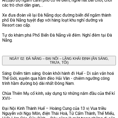
An,dạo bộ ngắm cảnh phố cổ về đêm, nghe hát bài chòi, chơi
các trò chơi dân gian,…
Xe đưa đoàn về lại Đà Nẵng dọc đường biển để ngắm thành
phố Đà Nẵng tuyệt đẹp với hàng loạt khu nghỉ dưỡng và
Resort cao cấp.
Tự do khám phá Phố Biển Đà Nẵng về đêm. Nghỉ đêm tại Đà
Nẵng.
NGÀY 02: ĐÀ NẴNG – ĐẠI NỘI – LĂNG KHẢI ĐỊNH (ĂN SÁNG,
TRƯA, TỐI)
Sáng: Điểm tâm sáng. Đoàn khởi hành đi Huế - Di sản văn hoá
Thế Giới, xuyên qua hầm đèo Hải Vân - chiêm ngưỡng công
trình hầm đường bộ dài nhất Đông Nam.
Chùa Thiên Mụ cổ kính, xây dựng từ những năm đầu của thế kỉ
XVII-
Đại Nội Kinh Thành Huế – Hoàng Cung của 13 vị Vua triều
Nguyễn với Ngọ Môn, điện Thái Hoà, Tử Cấm Thành, Thế Miếu,