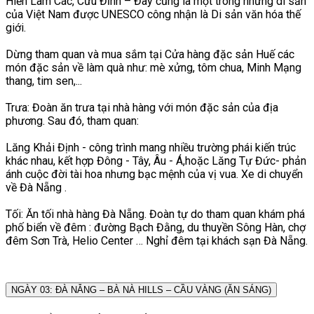
Hiển Lâm Các, Cửu Đỉnh – Đây cũng là một trong những di sản
của Việt Nam được UNESCO công nhận là Di sản văn hóa thế
giới.
Dừng tham quan và mua sắm tại Cửa hàng đặc sản Huế các
món đặc sản về làm quà như: mè xửng, tôm chua, Minh Mạng
thang, tim sen,...
Trưa: Đoàn ăn trưa tại nhà hàng với món đặc sản của địa
phương. Sau đó, tham quan:
Lăng Khải Định - công trình mang nhiều trường phái kiến trúc
khác nhau, kết hợp Đông - Tây, Âu - Á,hoặc Lăng Tự Đức- phản
ánh cuộc đời tài hoa nhưng bạc mệnh của vị vua. Xe di chuyển
về Đà Nẵng .
Tối: Ăn tối nhà hàng Đà Nẵng. Đoàn tự do tham quan khám phá
phố biển về đêm : đường Bạch Đằng, du thuyền Sông Hàn, chợ
đêm Sơn Trà, Helio Center … Nghỉ đêm tại khách sạn Đà Nẵng.
NGÀY 03: ĐÀ NẴNG – BÀ NÀ HILLS – CẦU VÀNG (ĂN SÁNG)