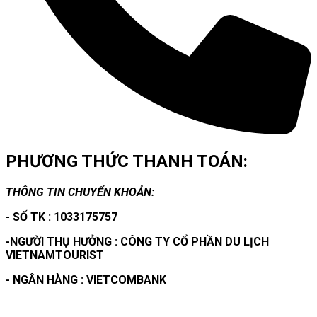
PHƯƠNG THỨC THANH TOÁN:
THÔNG TIN CHUYỂN KHOẢN:
- SỐ TK : 1033175757
-NGƯỜI THỤ HƯỞNG : CÔNG TY CỔ PHẦN DU LỊCH
VIETNAMTOURIST
- NGÂN HÀNG : VIETCOMBANK