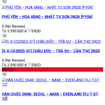
PHÚ YÊN – HOA VÀNG – NHẤT TỰ SƠN 3N2Đ [PY06]
0
(No Review)
Từ
3.390.000 đ
3N2Đ
[S-X-CD2N2D-01] CHÂU ĐỐC – TRÀ SƯ – CẦN THƠ 2N2D
0
(No Review)
Từ
2.090.000 đ
2N2D
Nổi bật
HÀN QUỐC 5N4Đ: SEOUL – NAMI – EVERLAND [VJ-T-07-
12]