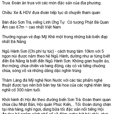
Trưa: Đoàn ăn trưa với các món đặc sản của địa phương.
Chiều: Xe & HDV đưa đoàn tiếp tục di chuyển tham quan:
Bán đảo Sơn Trà, viếng Linh Ứng Tự : Có tượng Phật Bà Quan
Âm cao 67m – cao nhất Việt Nam
Thưởng ngoạn vẻ đẹp Mỹ Khê một trong những bãi biển đẹp
nhất Đà Nẵng
Ngũ Hành Sơn (Chi phí tự túc) - cách trung tâm 10km với 5
ngọn núi được nằm theo hệ Ngũ Hành, dường như ai từng biết
đến Đà Nẵng là biết đến Ngũ Hành Sơn. Không gian huyền ảo,
thơ mộng, chùa chiền và hang động, cây cỏ và tiếng chuông
chùa, sóng vỗ và những dằng dặc nghìn trùng
Thăm Làng đá Mỹ nghệ Non Nước với các tác phẩm nghệ
thuật được tạo nên bởi bàn tay tài hoa của các nghệ nhân làng
nghề cổ 300 năm tuổi.
Khởi hành đi Hội An theo đường biển Sơn Trà. Đoàn tham quan
chùa cầu Nhật Bản, Hội quán Phúc Kiến,… Tối: Đoàn dừng chân
tại nhà hàng, nghỉ ngơi, dùng bữa tối đặc sản nổi tiếng Hội