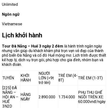
Unlimited
Ngôn ngữ
Vietnamese
Lịch khởi hành
Tour Đà Nẵng – Huế 3 ngày 2 đêm
là hành trình ngắn ngày
nhưng vẫn giúp du khách khám phá trọn vẹn vẻ đẹp của thành
phố biển Đà Nẵng và cố đô Huế mộng mơ. Lịch trình được thiết
kế hợp lý, dịch vụ trọn gói, phù hợp cho gia đình, nhóm bạn và
khách đoàn.
NGƯỜI
KHỞI
TRẺ EM (4-
TUYẾN
LỚN (<9t
TRẺ EM (1-3T)
HÀNH
8T)
trở lên)
[225] ĐÀ
NẴNG –
PHỤ THU GHẾ
HẰNG
HỘI AN –
2.890.000
1.734.000
NGỒI TRÊN XE:
NGÀY
HUẾ
60.000vnđ/ngày
3N2D