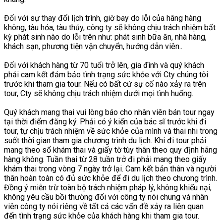
Đối với sự thay đổi lịch trình, giờ bay do lỗi của hãng hàng
không, tàu hỏa, tàu thủy, công ty sẽ không chịu trách nhiệm bất
kỳ phát sinh nào do lỗi trên như: phát sinh bữa ăn, nhà hàng,
khách sạn, phương tiện vận chuyển, hướng dẫn viên..
Đối với khách hàng từ 70 tuổi trở lên, gia đình và quý khách
phải cam kết đảm bảo tình trạng sức khỏe với Cty chúng tôi
trước khi tham gia tour. Nếu có bất cứ sự cố nào xảy ra trên
tour, Cty sẽ không chịu trách nhiệm dưới mọi tình huống.
Quý khách mang thai vui lòng báo cho nhân viên bán tour ngay
tại thời điểm đăng ký. Phải có ý kiến của bác sĩ trước khi đi
tour, tự chịu trách nhiệm về sức khỏe của mình và thai nhi trong
suốt thời gian tham gia chương trình du lịch. Khi đi tour phải
mang theo sổ khám thai và giấy tờ tùy thân theo quy định hãng
hàng không. Tuần thai từ 28 tuần trở đi phải mang theo giấy
khám thai trong vòng 7 ngày trở lại. Cam kết bản thân và người
thân hoàn toàn có đủ sức khỏe để đi du lịch theo chương trình.
Đồng ý miễn trừ toàn bộ trách nhiệm pháp lý, không khiếu nại,
không yêu cầu bồi thường đối với công ty nói chung và nhân
viên công ty nói riêng về tất cả các vấn đề xảy ra liên quan
đến tình trạng sức khỏe của khách hàng khi tham gia tour.