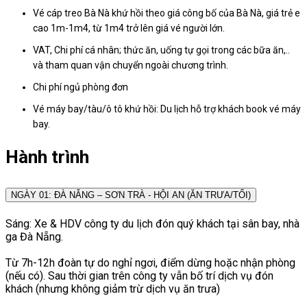
Vé cáp treo Bà Nà khứ hồi theo giá công bố của Bà Nà, giá trẻ e
cao 1m-1m4, từ 1m4 trở lên giá vé người lớn.
VAT, Chi phí cá nhân; thức ăn, uống tự gọi trong các bữa ăn,..
và tham quan vận chuyển ngoài chương trình.
Chi phí ngủ phòng đơn
Vé máy bay/tàu/ô tô khứ hồi: Du lịch hỗ trợ khách book vé máy
bay.
Hành trình
NGÀY 01: ĐÀ NẴNG – SƠN TRÀ - HỘI AN (ĂN TRƯA/TỐI)
Sáng: Xe & HDV công ty du lịch đón quý khách tại sân bay, nhà
ga Đà Nẵng.
Từ 7h-12h đoàn tự do nghỉ ngơi, điểm dừng hoặc nhận phòng
(nếu có). Sau thời gian trên công ty vẫn bố trí dịch vụ đón
khách (nhưng không giảm trừ dịch vụ ăn trưa)