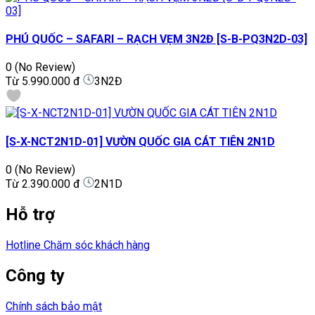
PHÚ QUỐC – SAFARI – RẠCH VẸM 3N2Đ [S-B-PQ3N2D-03]
0
(No Review)
Từ
5.990.000 đ
3N2Đ
[S-X-NCT2N1D-01] VƯỜN QUỐC GIA CÁT TIÊN 2N1D
0
(No Review)
Từ
2.390.000 đ
2N1D
Hỗ trợ
Hotline Chăm sóc khách hàng
Công ty
Chính sách bảo mật