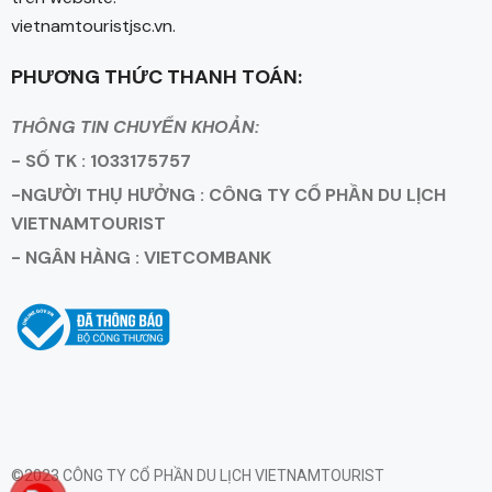
vietnamtouristjsc.vn.
PHƯƠNG THỨC THANH TOÁN:
THÔNG TIN CHUYỂN KHOẢN:
- SỐ TK : 1033175757
-NGƯỜI THỤ HƯỞNG : CÔNG TY CỔ PHẦN DU LỊCH
VIETNAMTOURIST
- NGÂN HÀNG : VIETCOMBANK
©2023 CÔNG TY CỔ PHẦN DU LỊCH VIETNAMTOURIST