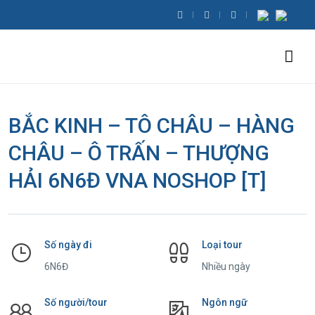
BẮC KINH – TÔ CHÂU – HÀNG
CHÂU – Ô TRẤN – THƯỢNG
HẢI 6N6Đ VNA NOSHOP [T]
Số ngày đi
Loại tour
6N6Đ
Nhiều ngày
Số người/tour
Ngôn ngữ