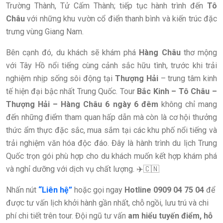
Trường Thành, Tử Cấm Thành; tiếp tục hành trình đến
Tô
Châu
với những khu vườn cổ điển thanh bình và kiến trúc đặc
trưng vùng Giang Nam.
Bên cạnh đó, du khách sẽ khám phá
Hàng Châu
thơ mộng
với Tây Hồ nổi tiếng cùng cảnh sắc hữu tình, trước khi trải
nghiệm nhịp sống sôi động tại
Thượng Hải
– trung tâm kinh
tế hiện đại bậc nhất Trung Quốc. Tour
Bắc Kinh – Tô Châu –
Thượng Hải – Hàng Châu 6 ngày 6 đêm
không chỉ mang
đến những điểm tham quan hấp dẫn mà còn là cơ hội thưởng
thức ẩm thực đặc sắc, mua sắm tại các khu phố nổi tiếng và
trải nghiệm văn hóa độc đáo. Đây là hành trình du lịch Trung
Quốc trọn gói phù hợp cho du khách muốn kết hợp khám phá
và nghỉ dưỡng với dịch vụ chất lượng. ✈️🇨🇳
Nhấn nút
“Liên hệ”
hoặc gọi ngay
Hotline 0909 04 75 04
để
được tư vấn lịch khởi hành gần nhất, chỗ ngồi, lưu trú và chi
phí chi tiết trên tour. Đội ngũ tư vấn
am hiểu tuyến điểm, hỗ