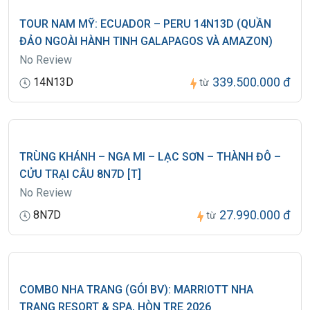
kiểm tra visa của khách vào Việt Nam nhiều lần hay 1 lần, Khách
hàng làm visa tái nhập, ngày đi tour mang theo 2 tấm hình 4x6 ,
TOUR NAM MỸ: ECUADOR – PERU 14N13D (QUẦN
phông nền trắng và mang theo visa vào Việt Nam khi xuất nhập
ĐẢO NGOÀI HÀNH TINH GALAPAGOS VÀ AMAZON)
cảnh.
No Review
●Chúng tôi sẽ không chịu trách nhiệm bảo đảm các điểm tham quan
339.500.000 đ
14N13D
từ
trong trường hợp: Xảy ra thiên tai: bão lụt, hạn hán, động đất… Sự cố
về an ninh: khủng bố, biểu tình. Sự cố về hàng không: trục trặc kỹ
thuật, an ninh, dời, hủy, hoãn chuyến bay.
●Nếu những trường hợp trên xảy ra, Chúng tôi sẽ xem xét để hoàn
TRÙNG KHÁNH – NGA MI – LẠC SƠN – THÀNH ĐÔ –
trả chi phí không tham quan cho khách trong điều kiện có thể (sau
CỬU TRẠI CÂU 8N7D [T]
khi đã trừ lại các dịch vụ đã thực hiện như phí làm visa….và không
No Review
chịu trách nhiệm bồi thường thêm bất kỳ chi phí nào khác).
27.990.000 đ
8N7D
từ
●Quý khách vui lòng không rời khỏi đoàn trong suốt chương trình
tour.
●Khi đăng ký tour du lịch, Quý khách vui lòng đọc kỹ chương trình,
giá tour, các khoản bao gồm cũng như không bao gồm, các điều kiện
hủy Tour,…Trong trường hợp Quý khách không trực tiếp đến đăng ký
COMBO NHA TRANG (GÓI BV): MARRIOTT NHA
tour mà do người khác đến đăng ký thì Quý khách vui lòng tìm hiểu
TRANG RESORT & SPA, HÒN TRE 2026