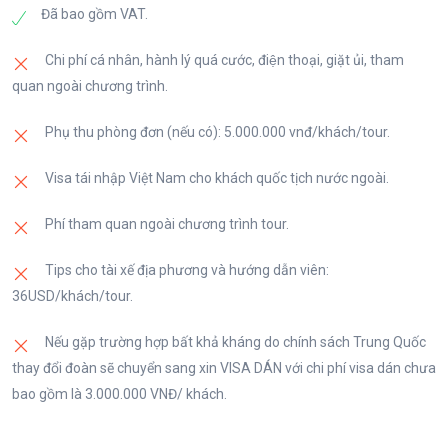
Tối Đoàn tự do ăn tối và mua sắm tại - Phố đi bộ
Đã bao gồm VAT.
Nam Kinh là một con phố thương mại sầm uất nổi
Chi phí cá nhân, hành lý quá cước, điện thoại, giặt ủi, tham
tiếng ở Thượng Hải, Trung Quốc, nổi tiếng là một
quan ngoài chương trình.
trung tâm mua sắm, ẩm thực và văn hóa sôi động
bậc nhất.
Phụ thu phòng đơn (nếu có): 5.000.000 vnđ/khách/tour.
Sau đó, Quý khách nhận phòng nghỉ ngơi.
Visa tái nhập Việt Nam cho khách quốc tịch nước ngoài.
Phí tham quan ngoài chương trình tour.
Tips cho tài xế địa phương và hướng dẫn viên:
36USD/khách/tour.
Nếu gặp trường hợp bất khả kháng do chính sách Trung Quốc
thay đổi đoàn sẽ chuyển sang xin VISA DÁN với chi phí visa dán chưa
bao gồm là 3.000.000 VNĐ/ khách.