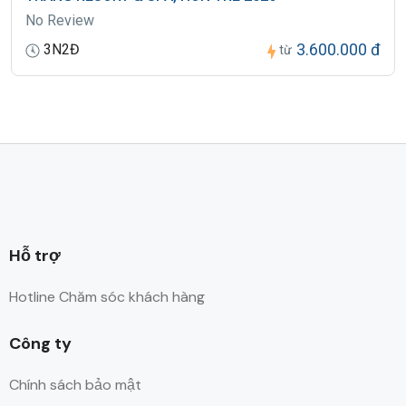
kỹ chương trình từ người đăng ký Tour cho mình. Công Ty Du lịch sẽ
No Review
không chịu trách nhiệm bồi thường những chi phí phát sinh khi Quý
3.600.000 đ
3N2Đ
từ
khách không tìm hiểu kỹ điều kiện đăng ký, lưu ý, bao gồm, cũng như
không bao gồm và chương trình Tour du lịch,…
●Để đảm bảo giá, Khách hàng phải cam kết đi đúng hành trình. Nếu
Quý khách tách đoàn ngày nào sẽ tính phí tách đoàn là 100$* số
ngày tách*số người tách.
Hỗ trợ
Hotline Chăm sóc khách hàng
Công ty
Chính sách bảo mật