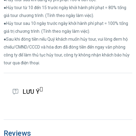
●Hủy tour từ 10 đến 15 trước ngày khởi hành phí phạt = 80% tổng
giá tour chương trình. (Tính theo ngày làm việc).
●Hủy tour sau 10 ngày trước ngày khởi hành phí phạt = 100% tổng
giá trị chương trình. (Tính theo ngày làm việc).
●Sau khi đóng tiền nếu Quý khách muốn hủy tour, vui lòng đem hộ
chiếu/CMND/CCCD và hóa đơn đã đóng tiền đến ngay văn phòng
công ty để làm thủ tục hủy tour, công ty không nhận khách báo hủy
tour qua điện thoại.
LƯU Ý
●Thời gian đi tour có thể thay đổi từ 1 đến 2 ngày, tùy theo ngày ra
VISA của Lãnh Sự Quán Trung Quốc.
●Chuẩn bị 1 số loại thuốc như: nhức đầu, đau bụng, cảm cúm, băng
Reviews
keo cá nhân, dị ứng mũi... Đối với khách phải sử dụng thuốc thì cần