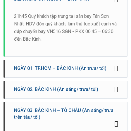
21h45 Quý khách tập trung tại sân bay Tân Sơn
Nhất, HDV đón quý khách, làm thủ tục xuất cảnh và
đáp chuyến bay VN516 SGN - PKX 00:45 – 06:30
đến Bắc Kinh.
NGÀY 01: TP.HCM – BẮC KINH (Ăn trưa/ tối)
06h30: Đến Bắc Kinh, Đoàn làm thủ tục nhập cảnh.
NGÀY 02: BẮC KINH (Ăn sáng/ trưa/ tối)
Sau đó, Đoàn khởi hành đi tham quan:
●Di hòa viên là cung điện mùa hè của vua chúa đời
Sáng Đoàn dùng bữa sáng tại khách sạn. Sau bữa
NGÀY 03: BẮC KINH – TÔ CHÂU (Ăn sáng/ trưa
Minh, Thanh với các vua chúa đời Minh, Thanh với
trên tàu/ tối)
sáng, đoàn khởi hành tham quan:
Cung Từ Hy, Tháp Dâng Hương, Hồ Côn Minh, Vạn
●Quảng Trường Thiên An Môn - Trung tâm chính trị
Thọ Đường. thuyền đá, hành lang đi bộ dài nhất thế