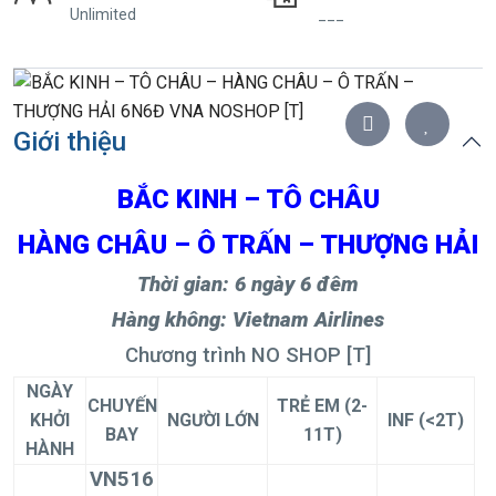
Unlimited
___
Giới thiệu
BẮC KINH – TÔ CHÂU
HÀNG CHÂU – Ô TRẤN –
THƯỢNG HẢI
Thời gian: 6 ngày 6 đêm
Hàng không: Vietnam Airlines
Chương trình NO SHOP [T]
NGÀY
CHUYẾN
TRẺ EM (2-
KHỞI
NGƯỜI LỚN
INF (<2T)
BAY
11T)
HÀNH
VN516