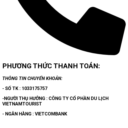
PHƯƠNG THỨC THANH TOÁN:
THÔNG TIN CHUYỂN KHOẢN:
- SỐ TK : 1033175757
-NGƯỜI THỤ HƯỞNG : CÔNG TY CỔ PHẦN DU LỊCH
VIETNAMTOURIST
- NGÂN HÀNG : VIETCOMBANK