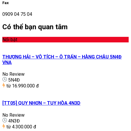
Fax
0909 04 75 04
Có thể bạn quan tâm
Nổi bật
THƯỢNG HẢI – VÔ TÍCH – Ô TRẤN – HÀNG CHÂU 5N4Đ
VNA
No Review
5N4Đ
từ
16.990.000 đ
[TT05] QUY NHƠN – TUY HÒA 4N3D
No Review
4N3Đ
từ
4.300.000 đ