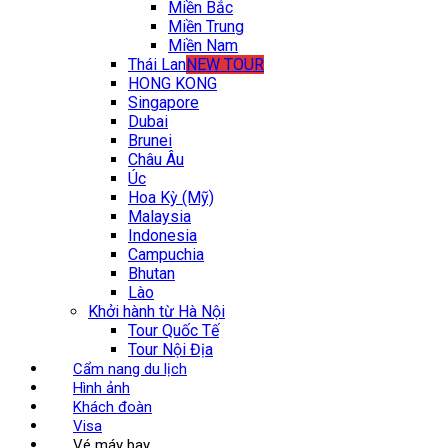
Miền Bắc
Miền Trung
Miền Nam
Thái Lan
NEW TOUR
HONG KONG
Singapore
Dubai
Brunei
Châu Âu
Úc
Hoa Kỳ (Mỹ)
Malaysia
Indonesia
Campuchia
Bhutan
Lào
Khởi hành từ Hà Nội
Tour Quốc Tế
Tour Nội Địa
Cẩm nang du lịch
Hình ảnh
Khách đoàn
Visa
Vé máy bay