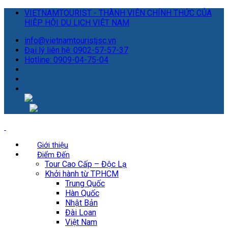
VIETNAMTOURIST - THÀNH VIÊN CHÍNH THỨC CỦA
HIỆP HỘI DU LỊCH VIỆT NAM
info@vietnamtouristjsc.vn
Đại lý liên hệ: 0902-57-57-37
Hotline: 0909-04-75-04
Giới thiệu
Điểm Đến
Tour Cao Cấp – Độc Lạ
Khởi hành từ TP.HCM
Trung Quốc
Hàn Quốc
Nhật Bản
Đài Loan
Việt Nam