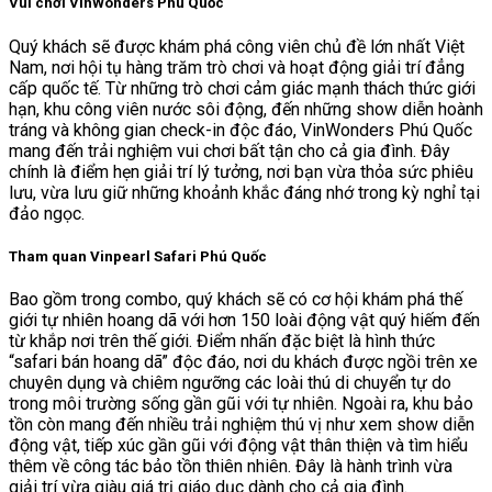
Vui chơi VinWonders Phú Quốc
Quý khách sẽ được khám phá công viên chủ đề lớn nhất Việt
Nam, nơi hội tụ hàng trăm trò chơi và hoạt động giải trí đẳng
cấp quốc tế. Từ những trò chơi cảm giác mạnh thách thức giới
hạn, khu công viên nước sôi động, đến những show diễn hoành
tráng và không gian check-in độc đáo, VinWonders Phú Quốc
mang đến trải nghiệm vui chơi bất tận cho cả gia đình. Đây
chính là điểm hẹn giải trí lý tưởng, nơi bạn vừa thỏa sức phiêu
lưu, vừa lưu giữ những khoảnh khắc đáng nhớ trong kỳ nghỉ tại
đảo ngọc.
Tham quan Vinpearl Safari Phú Quốc
Bao gồm trong combo, quý khách sẽ có cơ hội khám phá thế
giới tự nhiên hoang dã với hơn 150 loài động vật quý hiếm đến
từ khắp nơi trên thế giới. Điểm nhấn đặc biệt là hình thức
“safari bán hoang dã” độc đáo, nơi du khách được ngồi trên xe
chuyên dụng và chiêm ngưỡng các loài thú di chuyển tự do
trong môi trường sống gần gũi với tự nhiên. Ngoài ra, khu bảo
tồn còn mang đến nhiều trải nghiệm thú vị như xem show diễn
động vật, tiếp xúc gần gũi với động vật thân thiện và tìm hiểu
thêm về công tác bảo tồn thiên nhiên. Đây là hành trình vừa
giải trí vừa giàu giá trị giáo dục dành cho cả gia đình.