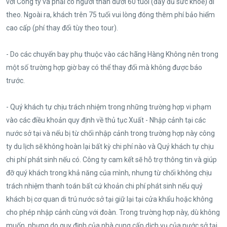
với Công ty và phải có người thân dưới 60 tuổi (đầy đủ sức khoẻ) đi
theo. Ngoài ra, khách trên 75 tuổi vui lòng đóng thêm phí bảo hiểm
cao cấp (phí thay đổi tùy theo tour).
- Do các chuyến bay phụ thuộc vào các hãng Hàng Không nên trong
một số trường hợp giờ bay có thể thay đổi mà không được báo
trước.
- Quý khách tự chịu trách nhiệm trong những trường hợp vi phạm
vào các điều khoản quy định về thủ tục Xuất - Nhập cảnh tại các
nước sở tại và nếu bị từ chối nhập cảnh trong trường hợp này công
ty du lịch sẽ không hoàn lại bất kỳ chi phí nào và Quý khách tự chịu
chi phí phát sinh nếu có. Công ty cam kết sẽ hỗ trợ thông tin và giúp
đỡ quý khách trong khả năng của mình, nhưng từ chối không chịu
trách nhiệm thanh toán bất cứ khoản chi phí phát sinh nếu quý
khách bị cơ quan di trú nước sở tại giữ lại tại cửa khẩu hoặc không
cho phép nhập cảnh cùng với đoàn. Trong trường hợp này, dù không
muốn, nhưng do quy định của nhà cung cấp dịch vụ của nước sở tại,