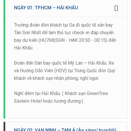
NGÀY 01: TP.HCM – HẢI KHẨU
Trưởng đoàn đón khách tại Ga đi quốc tế sân bay
Tân Sơn Nhất để làm thủ tục check-in đáp chuyến
bay dự kiến (HU768|SGN - HAK 20:50 - 00:15) đến
Hải Khẩu.
Đoàn đến Sân bay quốc tế Mỹ Lan – Hải Khẩu. Xe
và Hướng Dẫn Viên (HDV) tại Trung Quốc đón Quý
khách về khách sạn nhận phòng, nghỉ ngơi.
Nghỉ đêm tại Hải Khẩu. ( Khách sạn GreenTree
Eastern Hotel hoặc tương đương.)
NGÀY 02: VẠN NINH – TAM Á (Ăn sáng/ trưa/tối)