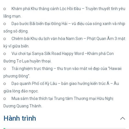
Khám phá Khu thắng cảnh Lộc Hồi Đầu – Truyền thuyết tình yêu
lãng mạn.
Dạo bước Bãi biển Đại Đông Hải – vũ điệu của sóng xanh và nhịp
sống sô động.
Chiêm bái Khu du lịch văn hóa Nam Sơn – Phật Quan Âm 3 mặt
kỳ vĩ giữa biển.
Vui chơi tại Sanya Silk Road Happy Word –Khám phá Con
Đường Tơ Lụa huyền thoại.
Trải nghiệm trực thăng – thu trọn vào mắt vẻ đẹp của “Hawaii
phương Đông”.
Dạo quanh Phố cổ Kỳ Lâu – bản giao hưởng kiến trúc Á – Âu
giữa lòng đảo ngọc.
Mua sắm thỏa thích tại Trung tâm Thương mại Hữu Nghị
Dương Quang Thành.
Hành trình