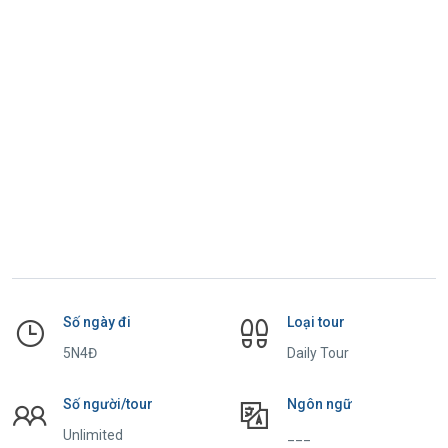
Số ngày đi
Loại tour
5N4Đ
Daily Tour
Số người/tour
Ngôn ngữ
Unlimited
___