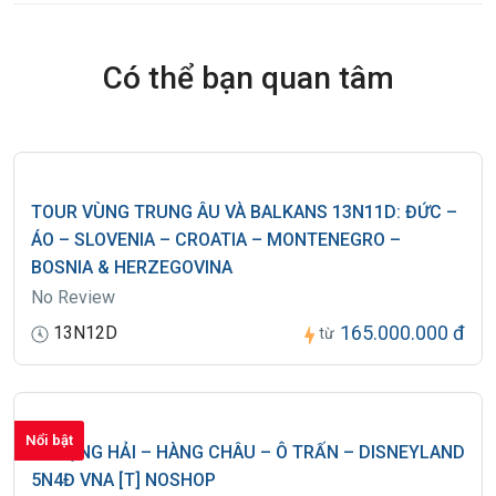
Có thể bạn quan tâm
TOUR VÙNG TRUNG ÂU VÀ BALKANS 13N11D: ĐỨC –
ÁO – SLOVENIA – CROATIA – MONTENEGRO –
BOSNIA & HERZEGOVINA
No Review
165.000.000 đ
13N12D
từ
Nổi bật
THƯỢNG HẢI – HÀNG CHÂU – Ô TRẤN – DISNEYLAND
5N4Đ VNA [T] NOSHOP