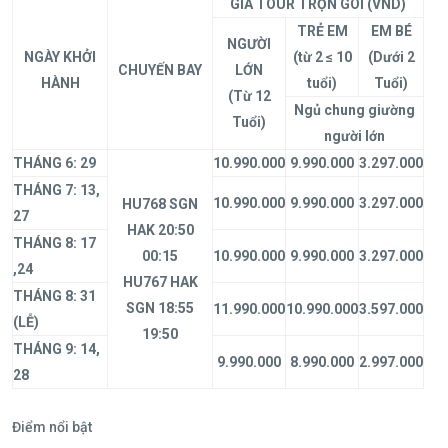
GIÁ TOUR TRỌN GÓI (VND)
TRẺ EM
EM BÉ
NGƯỜI
NGÀY KHỞI
(từ 2 ≤ 10
(Dưới 2
CHUYẾN BAY
LỚN
HÀNH
tuổi)
Tuổi)
(Từ 12
Ngủ chung giường
Tuổi)
người lớn
THÁNG 6: 29
10.990.000
9.990.000
3.297.000
THÁNG 7: 13,
10.990.000
9.990.000
3.297.000
HU768 SGN
27
HAK 20:50
THÁNG 8: 17
00:15
10.990.000
9.990.000
3.297.000
,24
HU767 HAK
THÁNG 8: 31
SGN 18:55
11.990.000
10.990.000
3.597.000
(LỄ)
19:50
THÁNG 9: 14,
9.990.000
8.990.000
2.997.000
28
Điểm nổi bật