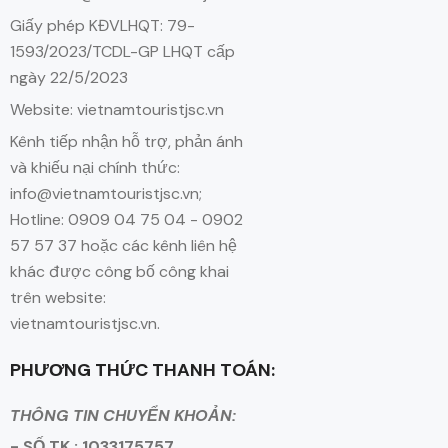
Giấy phép KĐVLHQT: 79-
1593/2023/TCDL-GP LHQT cấp
ngày 22/5/2023
Website: vietnamtouristjsc.vn
Kênh tiếp nhận hỗ trợ, phản ánh
và khiếu nại chính thức:
info@vietnamtouristjsc.vn;
Hotline: 0909 04 75 04 - 0902
57 57 37 hoặc các kênh liên hệ
khác được công bố công khai
trên website:
vietnamtouristjsc.vn.
PHƯƠNG THỨC THANH TOÁN:
THÔNG TIN CHUYỂN KHOẢN:
- SỐ TK : 1033175757