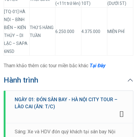
(<11t trở lên)
10T)
(DƯỚI 5T)
[TQ-01] HÀ
NỘI – BÌNH
BIÊN – KIẾN
THỨ 5 HẰNG
6.250.000
4.375.000
MIỄN PHÍ
THỦY – DI
TUẦN
LẶC – SAPA
6N5D
Tham khảo thêm các tour miền bắc khác
Tại Đây
Hành trình
NGÀY 01: ĐÓN SÂN BAY - HÀ NỘI CITY TOUR –
LÀO CAI (ĂN: T/C)
Sáng: Xe và HDV đón quý khách tại sân bay Nội