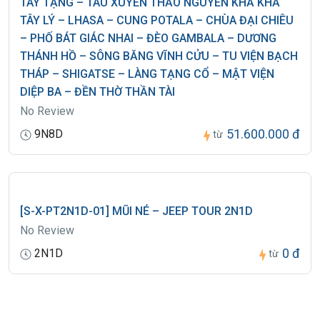
TÂY TẠNG – TÀU XUYÊN THẢO NGUYÊN KHẢ KHẢ
TÂY LÝ – LHASA – CUNG POTALA – CHÙA ĐẠI CHIÊU
– PHỐ BÁT GIÁC NHAI – ĐÈO GAMBALA – DƯƠNG
THÁNH HỒ – SÔNG BĂNG VĨNH CỬU – TU VIỆN BẠCH
THÁP – SHIGATSE – LÀNG TẠNG CỔ – MẬT VIỆN
DIỆP BA – ĐỀN THỜ THẦN TÀI
No Review
51.600.000 đ
9N8D
từ
[S-X-PT2N1D-01] MŨI NÉ – JEEP TOUR 2N1D
No Review
0 đ
2N1D
từ