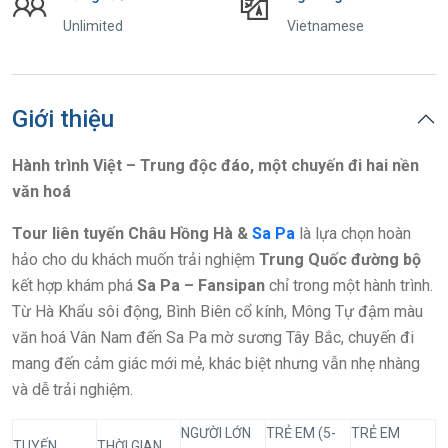
Unlimited
Vietnamese
Giới thiệu
Hành trình Việt – Trung độc đáo, một chuyến đi hai nền
văn hoá
Tour liên tuyến Châu Hồng Hà &
Sa Pa
là lựa chọn hoàn
hảo cho du khách muốn trải nghiệm
Trung Quốc đường bộ
kết hợp khám phá
Sa Pa – Fansipan
chỉ trong một hành trình.
Từ Hà Khẩu sôi động, Bình Biên cổ kính, Mông Tự đậm màu
văn hoá Vân Nam đến Sa Pa mờ sương Tây Bắc, chuyến đi
mang đến cảm giác mới mẻ, khác biệt nhưng vẫn nhẹ nhàng
và dễ trải nghiệm.
NGƯỜI LỚN
TRẺ EM (5-
TRẺ EM
TUYẾN
THỜI GIAN