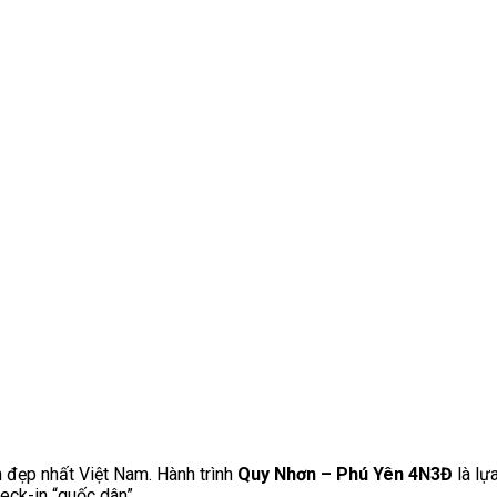
 đẹp nhất Việt Nam. Hành trình
Quy Nhơn – Phú Yên 4N3Đ
là lự
eck-in “quốc dân”.