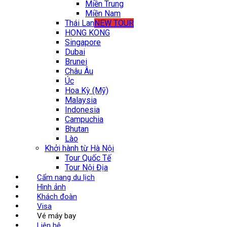
Miền Trung
Miền Nam
Thái Lan
NEW TOUR
HONG KONG
Singapore
Dubai
Brunei
Châu Âu
Úc
Hoa Kỳ (Mỹ)
Malaysia
Indonesia
Campuchia
Bhutan
Lào
Khởi hành từ Hà Nội
Tour Quốc Tế
Tour Nội Địa
Cẩm nang du lịch
Hình ảnh
Khách đoàn
Visa
Vé máy bay
Liên hệ