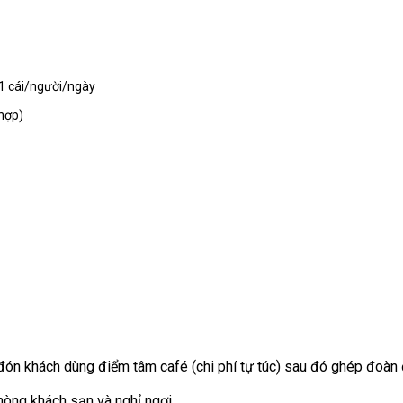
01 cái/người/ngày
hợp)
đón khách dùng điểm tâm café (chi phí tự túc) sau đó ghép đoàn
hòng khách sạn và nghỉ ngơi