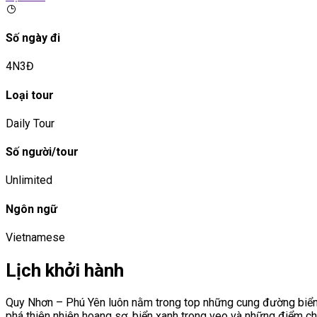
Số ngày đi
4N3Đ
Loại tour
Daily Tour
Số người/tour
Unlimited
Ngôn ngữ
Vietnamese
Lịch khởi hành
Quy Nhơn – Phú Yên luôn nằm trong top những cung đường biển
phá thiên nhiên hoang sơ, biển xanh trong veo và những điểm ch