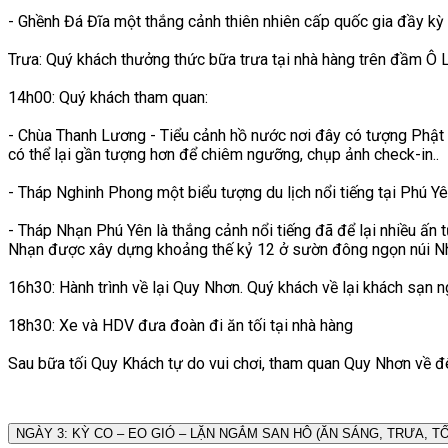
- Ghềnh Đá Đĩa một thắng cảnh thiên nhiên cấp quốc gia đầy kỳ 
Trưa: Quý khách thưởng thức bữa trưa tại nhà hàng trên đầm Ô L
14h00: Quý khách tham quan:
- Chùa Thanh Lương - Tiểu cảnh hồ nước nơi đây có tượng Phật 
có thể lại gần tượng hơn để chiêm ngưỡng, chụp ảnh check-in..
- Tháp Nghinh Phong một biểu tượng du lịch nổi tiếng tại Phú Yê
- Tháp Nhạn Phú Yên là thắng cảnh nổi tiếng đã để lại nhiều ấ
Nhạn được xây dựng khoảng thế kỷ 12 ở sườn đông ngọn núi Nh
16h30: Hành trình về lại Quy Nhơn. Quý khách về lại khách sạn ng
18h30: Xe và HDV đưa đoàn đi ăn tối tại nhà hàng
Sau bữa tối Quy Khách tự do vui chơi, tham quan Quy Nhơn về đêm
NGÀY 3: KỲ CO – EO GIÓ – LẶN NGẮM SAN HÔ (ĂN SÁNG, TRƯA, TỐ