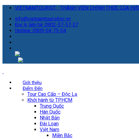
VIETNAMTOURIST - THÀNH VIÊN CHÍNH THỨC CỦA HIỆP
info@vietnamtouristjsc.vn
Đại lý liên hệ: 0902-57-57-37
Hotline: 0909-04-75-04
Giới thiệu
Điểm Đến
Tour Cao Cấp – Độc Lạ
Khởi hành từ TP.HCM
Trung Quốc
Hàn Quốc
Nhật Bản
Đài Loan
Việt Nam
Miền Bắc