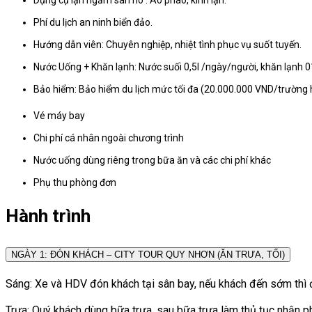
Dụng cụ lặn ngắm san hô : Áo phao, kính lặn.
Phí du lịch an ninh biển đảo.
Hướng dẫn viên: Chuyên nghiệp, nhiệt tình phục vụ suốt tuyến.
Nước Uống + Khăn lạnh: Nước suối 0,5l /ngày/người, khăn lạnh 
Bảo hiểm: Bảo hiểm du lịch mức tối đa (20.000.000 VND/trường 
Vé máy bay
Chi phí cá nhân ngoài chương trình
Nước uống dùng riêng trong bữa ăn và các chi phí khác
Phụ thu phòng đơn
Hành trình
NGÀY 1: ĐÓN KHÁCH – CITY TOUR QUY NHƠN (ĂN TRƯA, TỐI)
Sáng: Xe và HDV đón khách tại sân bay, nếu khách đến sớm thì 
Trưa: Quý khách dùng bữa trưa, sau bữa trưa làm thủ tục nhận p