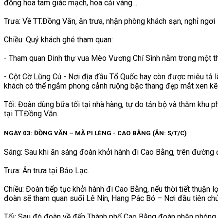
đồng hoa tam giác mạch, hoa cải vàng…
Trưa: Về TT.Đồng Văn, ăn trưa, nhận phòng khách sạn, nghỉ ngơi
Chiều: Quý khách ghé tham quan:
- Tham quan Dinh thự vua Mèo Vương Chí Sình nằm trong một thu
- Cột Cờ Lũng Cú - Nơi địa đầu Tổ Quốc hay còn được miêu tả là
khách có thể ngắm phong cảnh ruộng bậc thang đẹp mắt xen kẽ 
Tối: Đoàn dùng bữa tối tại nhà hàng, tự do tản bộ và thăm khu p
tại TT.Đồng Văn.
NGÀY 03: ĐỒNG VĂN – MÃ PI LÈNG - CAO BẰNG (ĂN: S/T/C)
Sáng: Sau khi ăn sáng đoàn khởi hành đi Cao Bằng, trên đường
Trưa: Ăn trưa tại Bảo Lạc.
Chiều: Đoàn tiếp tục khởi hành đi Cao Bằng, nếu thời tiết thuận
đoàn sẽ tham quan suối Lê Nin, Hang Pác Bó – Nơi đầu tiên chủ
Tối: Sau đó đoàn về đến Thành phố Cao Bằng đoàn nhận phòng n