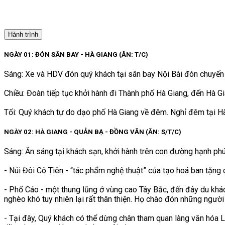
Hành trình
NGÀY 01: ĐÓN SÂN BAY - HÀ GIANG (ĂN: T/C)
Sáng: Xe và HDV đón quý khách tại sân bay Nội Bài đón chuyến 
Chiều: Đoàn tiếp tục khởi hành đi Thành phố Hà Giang, đến Hà 
Tối: Quý khách tự do dạo phố Hà Giang về đêm. Nghỉ đêm tại Hà
NGÀY 02: HÀ GIANG - QUẢN BẠ - ĐỒNG VĂN (ĂN: S/T/C)
Sáng: Ăn sáng tại khách sạn, khởi hành trên con đường hạnh ph
- Núi Đôi Cô Tiên - “tác phẩm nghệ thuật” của tạo hoá ban tặng 
- Phố Cáo - một thung lũng ở vùng cao Tây Bắc, đến đây du kh
nghèo khó tuy nhiên lại rất thân thiện. Họ chào đón những ngườ
- Tại đây, Quý khách có thể dừng chân tham quan làng văn hóa 