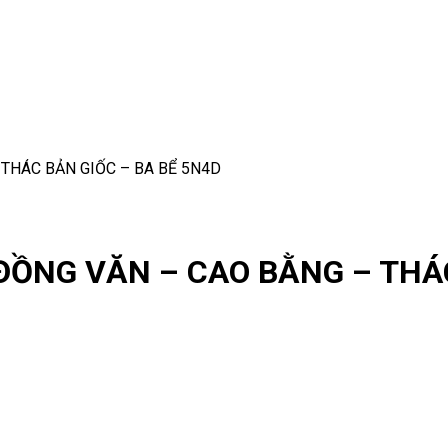
 THÁC BẢN GIỐC – BA BỂ 5N4D
 ĐỒNG VĂN – CAO BẰNG – THÁ