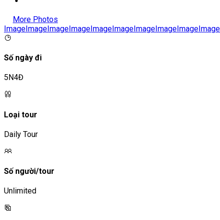
More Photos
Image
Image
Image
Image
Image
Image
Image
Image
Image
Image
Số ngày đi
5N4Đ
Loại tour
Daily Tour
Số người/tour
Unlimited