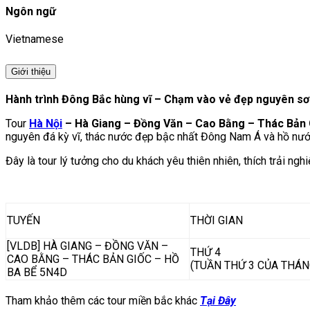
Ngôn ngữ
Vietnamese
Giới thiệu
Hành trình Đông Bắc hùng vĩ – Chạm vào vẻ đẹp nguyên sơ
Tour
Hà Nội
– Hà Giang – Đồng Văn – Cao Bằng – Thác Bản 
nguyên đá kỳ vĩ, thác nước đẹp bậc nhất Đông Nam Á và hồ nước
Đây là tour lý tưởng cho du khách yêu thiên nhiên, thích trải 
TUYẾN
THỜI GIAN
[VLDB] HÀ GIANG – ĐỒNG VĂN –
THỨ 4
CAO BẰNG – THÁC BẢN GIỐC – HỒ
(TUẦN THỨ 3 CỦA THÁN
BA BỂ 5N4D
Tham khảo thêm các tour miền bắc khác
Tại Đây