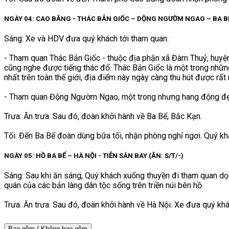
NGÀY 04: CAO BẰNG - THÁC BẢN GIỐC – DỘNG NGƯỜM NGAO – BA BỂ 
Sáng: Xe và HDV đưa quý khách tới tham quan:
- Tham quan Thác Bản Giốc - thuộc địa phận xã Đàm Thuỷ, huyện 
cũng nghe được tiếng thác đổ. Thác Bản Giốc là một trong nhữn
nhất trên toàn thế giới, địa điểm này ngày càng thu hút được rấ
- Tham quan Động Ngườm Ngao, một trong nhưng hang động đẹ
Trưa: Ăn trưa. Sau đó, đoàn khởi hành về Ba Bể, Bắc Kạn.
Tối: Đến Ba Bể đoàn dùng bữa tối, nhận phòng nghỉ ngơi. Quý k
NGÀY 05: HỒ BA BỂ – HÀ NỘI - TIỄN SÂN BAY (ĂN: S/T/-)
Sáng: Sau khi ăn sáng, Quý khách xuống thuyền đi tham quan dọ
quán của các bản làng dân tộc sống trên triền núi bên hồ.
Trưa: Ăn trưa. Sau đó, đoàn khởi hành về Hà Nội. Xe đưa quý khá
Bao gồm / Không bao gồm