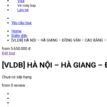
Visa
Vé máy bay
Liên hệ
Yêu cầu tour
Home
Điểm đến
[VLDB] HÀ NỘI – HÀ GIANG – ĐỒNG VĂN – CAO BẰNG –
from
5.650.000 đ
Đặt tour
[VLDB] HÀ NỘI – HÀ GIANG –
Chưa có xếp hạng
from 0 review