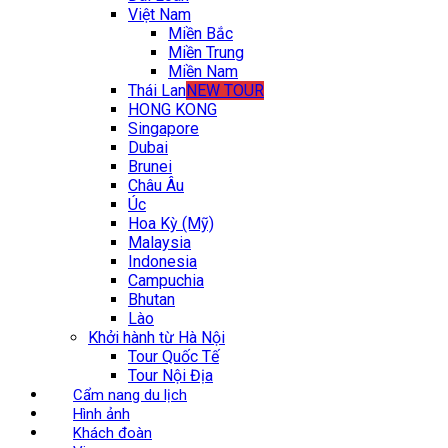
Việt Nam
Miền Bắc
Miền Trung
Miền Nam
Thái Lan
NEW TOUR
HONG KONG
Singapore
Dubai
Brunei
Châu Âu
Úc
Hoa Kỳ (Mỹ)
Malaysia
Indonesia
Campuchia
Bhutan
Lào
Khởi hành từ Hà Nội
Tour Quốc Tế
Tour Nội Địa
Cẩm nang du lịch
Hình ảnh
Khách đoàn