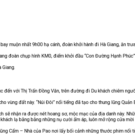
bay muộn nhất 9h00 hạ cánh, đoàn khởi hành đi Hà Giang, ăn trưa
Giang đoàn chụp hình KM0, điểm khởi đầu “Con Đường Hạnh Phúc” 
 Giang.
úc đến với Thị Trấn Đồng Văn, trên đường đi Du khách chiêm ngư
cho vùng đất này. “Núi Đôi” nổi tiếng đã tạo cho thung lũng Quản
ách sẽ nhận ra được nét hoang sơ, mộc mạc của địa danh này. Nh
i khách lạ bằng bằng những nụ cười ấm áp, luôn mở rộng cửa mời 
Lũng Cẩm – Nhà của Pao nơi lấy bối cảnh những thước phim nổi ti