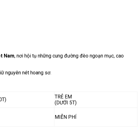
ệt Nam
, nơi hội tụ những cung đường đèo ngoạn mục, cao
giữ nguyên nét hoang sơ.
TRẺ EM
0T)
(DƯỚI 5T)
MIỄN PHÍ