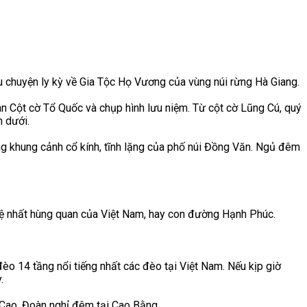
u chuyện ly kỳ về Gia Tộc Họ Vương của vùng núi rừng Hà Giang.
an Cột cờ Tổ Quốc và chụp hình lưu niệm. Từ cột cờ Lũng Cú, quý
 dưới.
ong khung cảnh cổ kính, tĩnh lặng của phố núi Đồng Văn. Ngủ đêm
đệ nhất hùng quan của Việt Nam, hay con đường Hạnh Phúc.
đèo 14 tầng nổi tiếng nhất các đèo tại Việt Nam. Nếu kịp giờ
.
 Cao. Đoàn nghỉ đêm tại Cao Bằng.