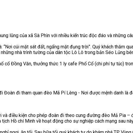
ng lũng của xã Sà Phìn với nhiều kiến trúc độc đáo và những câ
: “Nơi cúi mặt sát đất, ngẩng mặt đụng trời”. Quý khách thăm qu
những nhà trình tường của dân tộc Lô Lô trong bản Séo Lủng bên
hố cổ Đồng Văn, thưởng thức 1 ly cafe Phố Cổ (chi phí tự túc) tr
 đi Đoàn đi tham quan đèo Mã Pí Lèng - Nơi được mệnh danh là 
 lợi và điều kiện cho phép đoàn đi theo cung đường đèo Mả Pia – 
 tịch Hồ chí Minh về hoạt động cho sự nghiệp cách mạng sau này
ghỉ ngơi, ăn tối. Sau bữa tối quý khách tự do khám phá TP Vùng