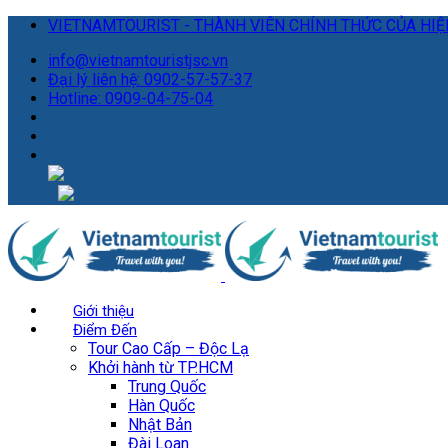
VIETNAMTOURIST - THÀNH VIÊN CHÍNH THỨC CỦA HIỆP
info@vietnamtouristjsc.vn
Đại lý liên hệ: 0902-57-57-37
Hotline: 0909-04-75-04
Giới thiệu
Điểm Đến
Tour Cao Cấp – Độc Lạ
Khởi hành từ TP.HCM
Trung Quốc
Hàn Quốc
Nhật Bản
Đài Loan