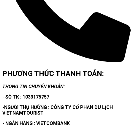
PHƯƠNG THỨC THANH TOÁN:
THÔNG TIN CHUYỂN KHOẢN:
- SỐ TK : 1033175757
-NGƯỜI THỤ HƯỞNG : CÔNG TY CỔ PHẦN DU LỊCH
VIETNAMTOURIST
- NGÂN HÀNG : VIETCOMBANK