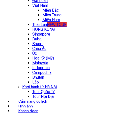
Đài Loan
Việt Nam
Miền Bắc
Miền Trung
Miền Nam
Thái Lan
NEW TOUR
HONG KONG
Singapore
Dubai
Brunei
Châu Âu
Úc
Hoa Kỳ (Mỹ)
Malaysia
Indonesia
Campuchia
Bhutan
Lào
Khởi hành từ Hà Nội
Tour Quốc Tế
Tour Nội Địa
Cẩm nang du lịch
Hình ảnh
Khách đoàn