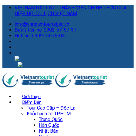
VIETNAMTOURIST - THÀNH VIÊN CHÍNH THỨC CỦA
HIỆP HỘI DU LỊCH VIỆT NAM
info@vietnamtouristjsc.vn
Đại lý liên hệ: 0902-57-57-37
Hotline: 0909-04-75-04
Giới thiệu
Điểm Đến
Tour Cao Cấp – Độc Lạ
Khởi hành từ TP.HCM
Trung Quốc
Hàn Quốc
Nhật Bản