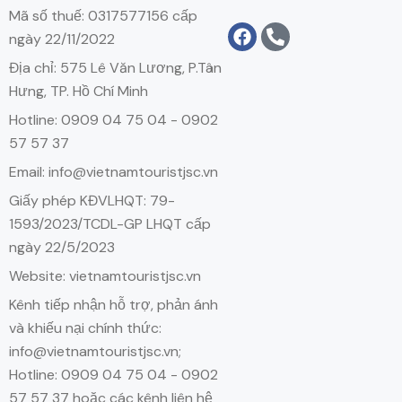
Mã số thuế: 0317577156 cấp
ngày 22/11/2022
Địa chỉ: 575 Lê Văn Lương, P.Tân
Hưng, TP. Hồ Chí Minh
Hotline: 0909 04 75 04 - 0902
57 57 37
Email: info@vietnamtouristjsc.vn
Giấy phép KĐVLHQT: 79-
1593/2023/TCDL-GP LHQT cấp
ngày 22/5/2023
Website: vietnamtouristjsc.vn
Kênh tiếp nhận hỗ trợ, phản ánh
và khiếu nại chính thức:
info@vietnamtouristjsc.vn;
Hotline: 0909 04 75 04 - 0902
57 57 37 hoặc các kênh liên hệ