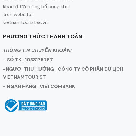
khác được công bố công khai
trên website:
vietnamtouristjsc.vn.
PHƯƠNG THỨC THANH TOÁN:
THÔNG TIN CHUYỂN KHOẢN:
- SỐ TK : 1033175757
-NGƯỜI THỤ HƯỞNG : CÔNG TY CỔ PHẦN DU LỊCH
VIETNAMTOURIST
- NGÂN HÀNG : VIETCOMBANK