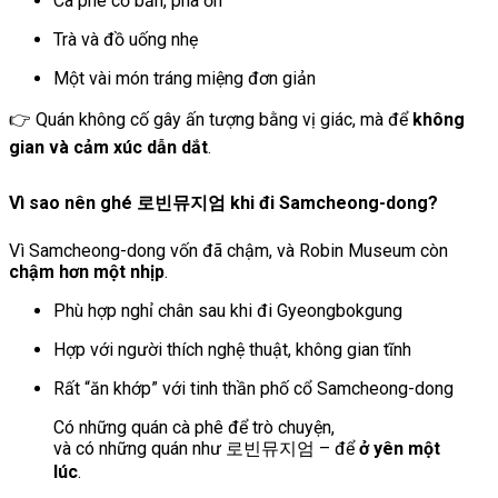
Cà phê cơ bản, pha ổn
Trà và đồ uống nhẹ
Một vài món tráng miệng đơn giản
👉 Quán không cố gây ấn tượng bằng vị giác, mà để
không
gian và cảm xúc dẫn dắt
.
Vì sao nên ghé 로빈뮤지엄 khi đi Samcheong-dong?
Vì Samcheong-dong vốn đã chậm, và Robin Museum còn
chậm hơn một nhịp
.
Phù hợp nghỉ chân sau khi đi Gyeongbokgung
Hợp với người thích nghệ thuật, không gian tĩnh
Rất “ăn khớp” với tinh thần phố cổ Samcheong-dong
Có những quán cà phê để trò chuyện,
và có những quán như 로빈뮤지엄 – để
ở yên một
lúc
.