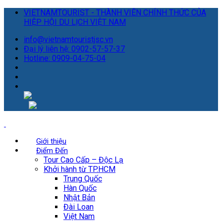
VIETNAMTOURIST - THÀNH VIÊN CHÍNH THỨC CỦA
HIỆP HỘI DU LỊCH VIỆT NAM
info@vietnamtouristjsc.vn
Đại lý liên hệ: 0902-57-57-37
Hotline: 0909-04-75-04
Giới thiệu
Điểm Đến
Tour Cao Cấp – Độc Lạ
Khởi hành từ TP.HCM
Trung Quốc
Hàn Quốc
Nhật Bản
Đài Loan
Việt Nam