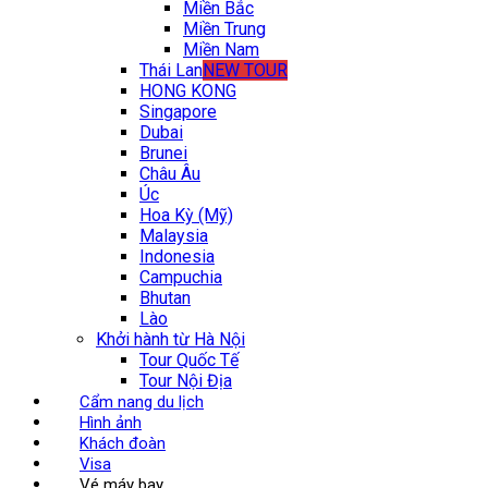
Miền Bắc
Miền Trung
Miền Nam
Thái Lan
NEW TOUR
HONG KONG
Singapore
Dubai
Brunei
Châu Âu
Úc
Hoa Kỳ (Mỹ)
Malaysia
Indonesia
Campuchia
Bhutan
Lào
Khởi hành từ Hà Nội
Tour Quốc Tế
Tour Nội Địa
Cẩm nang du lịch
Hình ảnh
Khách đoàn
Visa
Vé máy bay