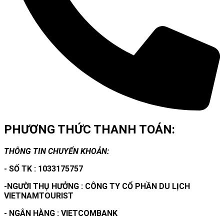
PHƯƠNG THỨC THANH TOÁN:
THÔNG TIN CHUYỂN KHOẢN:
- SỐ TK : 1033175757
-NGƯỜI THỤ HƯỞNG : CÔNG TY CỔ PHẦN DU LỊCH
VIETNAMTOURIST
- NGÂN HÀNG : VIETCOMBANK