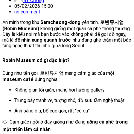
BY
Cường
05/02/2026 15:00
no comment
Ẩn mình trong khu
Samcheong-dong
yên tĩnh,
로빈뮤지엄
(Robin Museum)
không giống một quán cà phê thông thường.
Đây là kiểu nơi mà bạn bước vào không phải để gọi đồ ngay,
mà là để
nhìn xung quanh trước
, như đang ghé thăm một bảo
tàng nghệ thuật thu nhỏ giữa lòng Seoul.
Robin Museum có gì đặc biệt?
Đúng như tên gọi, 로빈뮤지엄 mang cảm giác của một
museum café
đúng nghĩa.
Không gian tối giản, mang hơi hướng gallery
Trưng bày tranh vẽ, tượng nhỏ, đồ sưu tầm nghệ thuật
Ánh sáng dịu, bố cục gọn, rất “có gu”
👉 Cảm giác ngồi ở đây giống như đang
uống cà phê trong
một triển lãm cá nhân
.