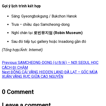
Gợi ý lịch trình kết hợp
Sáng: Gyeongbokgung / Bukchon Hanok
Trưa – chiều: dạo Samcheong-dong
Nghỉ chân tại
로빈뮤지엄 (Robin Museum)
Sau đó tiếp tục gallery hoặc Insadong gần đó
(Tổng hợp/Ảnh: Internet)
Điều
Previous
Previous
SAMCHEONG-DONG (삼청동) – NƠI SEOUL HỌC
hướng
post:
CÁCH ĐI CHẬM
Next
bài
Next
ĐỒNG CẢI VÀNG HIDDEN LAND ĐÀ LẠT – GÓC MÙA
post:
XUÂN VÀNG RỰC GIỮA CAO NGUYÊN
viết
0 Comment
Leave a comment