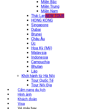
Miền Bắc
Miền Trung
Miền Nam
Thái Lan
NEW TOUR
HONG KONG
Singapore
Dubai
Brunei
Châu Âu
Úc
Hoa Kỳ (Mỹ)
Malaysia
Indonesia
Campuchia
Bhutan
Lào
Khởi hành từ Hà Nội
Tour Quốc Tế
Tour Nội Địa
Cẩm nang du lịch
Hình ảnh
Khách đoàn
Visa
Vé máy bay