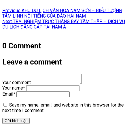
Điều
Previous
Previous
KHU DU LỊCH VĂN HÓA NAM SƠN – BIỂU TƯỢNG
hướng
post:
TÂM LINH NỔI TIẾNG CỦA ĐẢO HẢI NAM
Next
Next
TRẢI NGHIỆM TRỰC THĂNG BAY TẦM THẤP – DỊCH VỤ
bài
post:
DU LỊCH ĐẲNG CẤP TẠI NAM Á
viết
0 Comment
Leave a comment
Your comment
Your name
*
Email
*
Save my name, email, and website in this browser for the
next time I comment.