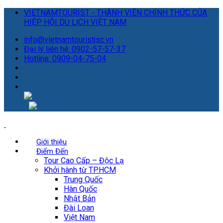
VIETNAMTOURIST - THÀNH VIÊN CHÍNH THỨC CỦA
HIỆP HỘI DU LỊCH VIỆT NAM
info@vietnamtouristjsc.vn
Đại lý liên hệ: 0902-57-57-37
Hotline: 0909-04-75-04
Giới thiệu
Điểm Đến
Tour Cao Cấp – Độc Lạ
Khởi hành từ TP.HCM
Trung Quốc
Hàn Quốc
Nhật Bản
Đài Loan
Việt Nam