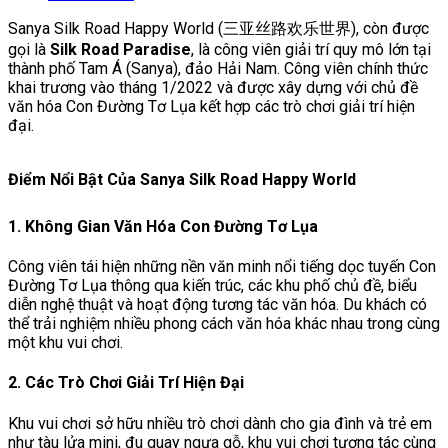
Sanya Silk Road Happy World
(三亚丝路欢乐世界), còn được
gọi là
Silk Road Paradise
, là công viên giải trí quy mô lớn tại
thành phố Tam Á (Sanya), đảo Hải Nam. Công viên chính thức
khai trương vào tháng 1/2022 và được xây dựng với chủ đề
văn hóa Con Đường Tơ Lụa kết hợp các trò chơi giải trí hiện
đại.
Điểm Nổi Bật Của Sanya Silk Road Happy World
1. Không Gian Văn Hóa Con Đường Tơ Lụa
Công viên tái hiện những nền văn minh nổi tiếng dọc tuyến Con
Đường Tơ Lụa thông qua kiến trúc, các khu phố chủ đề, biểu
diễn nghệ thuật và hoạt động tương tác văn hóa. Du khách có
thể trải nghiệm nhiều phong cách văn hóa khác nhau trong cùng
một khu vui chơi.
2. Các Trò Chơi Giải Trí Hiện Đại
Khu vui chơi sở hữu nhiều trò chơi dành cho gia đình và trẻ em
như tàu lửa mini, đu quay ngựa gỗ, khu vui chơi tương tác cùng