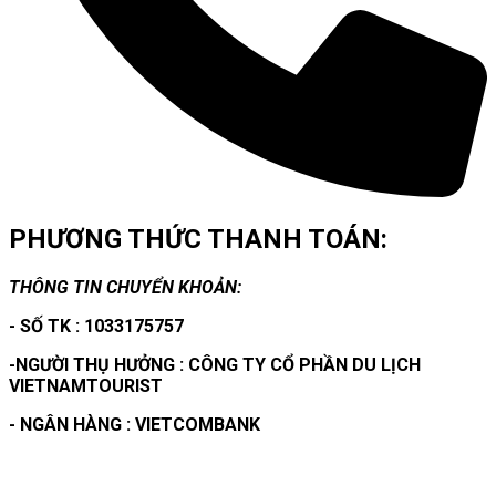
PHƯƠNG THỨC THANH TOÁN:
THÔNG TIN CHUYỂN KHOẢN:
- SỐ TK : 1033175757
-NGƯỜI THỤ HƯỞNG : CÔNG TY CỔ PHẦN DU LỊCH
VIETNAMTOURIST
- NGÂN HÀNG : VIETCOMBANK