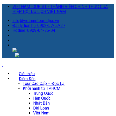
VIETNAMTOURIST - THÀNH VIÊN CHÍNH THỨC CỦA
HIỆP HỘI DU LỊCH VIỆT NAM
info@vietnamtouristjsc.vn
Đại lý liên hệ: 0902-57-57-37
Hotline: 0909-04-75-04
Giới thiệu
Điểm Đến
Tour Cao Cấp – Độc Lạ
Khởi hành từ TP.HCM
Trung Quốc
Hàn Quốc
Nhật Bản
Đài Loan
Việt Nam