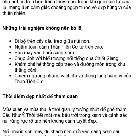
như nét cọ trên bức tranh thủy mặc, trong khi góc nhìn từ cầu
lại mang đến cảm giác choáng ngợp trước vẻ đẹp hùng vĩ của
thiên nhiên.
Những trải nghiệm không nên bỏ lỡ
Đi bộ trên cây cầu treo giữa núi non.
Ngắm toàn cảnh Thần Tiên Cư từ trên cao.
Săn mây vào buổi sáng sớm.
Chụp ảnh với biểu tượng nổi tiếng của Chiết Giang.
Khám phá hệ thống cáp treo và đường mòn trong khu
thắng cảnh.
Chiêm ngưỡng những vách đá và thung lũng hùng vĩ của
Thần Tiên Cư.
Thời điểm đẹp nhất để tham quan
Mùa xuân và mùa thu là thời gian lý tưởng nhất để ghé thăm
Cầu Như Ý. Thời tiết mát mẻ, bầu trời trong xanh và cảnh sắc
núi rừng rực rỡ tạo nên khung cảnh tuyệt đẹp.
Nếu muốn săn mây, du khách nên đến vào sáng sớm sau