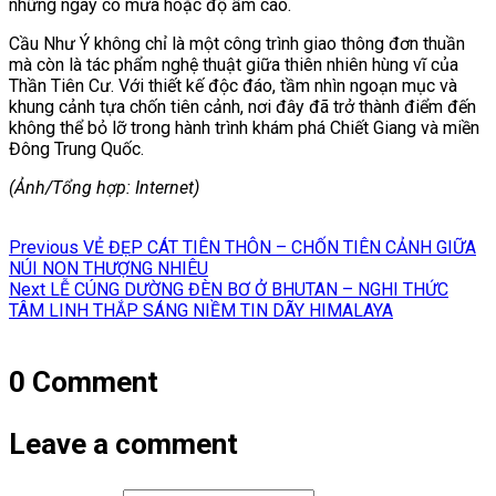
những ngày có mưa hoặc độ ẩm cao.
Cầu Như Ý không chỉ là một công trình giao thông đơn thuần
mà còn là tác phẩm nghệ thuật giữa thiên nhiên hùng vĩ của
Thần Tiên Cư. Với thiết kế độc đáo, tầm nhìn ngoạn mục và
khung cảnh tựa chốn tiên cảnh, nơi đây đã trở thành điểm đến
không thể bỏ lỡ trong hành trình khám phá Chiết Giang và miền
Đông Trung Quốc.
(Ảnh/Tổng hợp: Internet)
Điều
Previous
Previous
VẺ ĐẸP CÁT TIÊN THÔN – CHỐN TIÊN CẢNH GIỮA
hướng
post:
NÚI NON THƯỢNG NHIÊU
Next
Next
LỄ CÚNG DƯỜNG ĐÈN BƠ Ở BHUTAN – NGHI THỨC
bài
post:
TÂM LINH THẮP SÁNG NIỀM TIN DÃY HIMALAYA
viết
0 Comment
Leave a comment