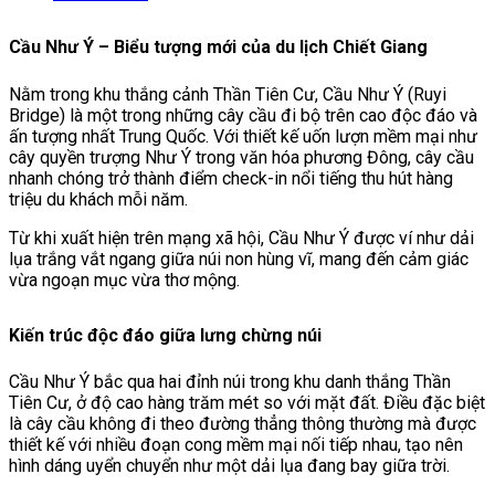
Cầu Như Ý – Biểu tượng mới của du lịch Chiết Giang
Nằm trong khu thắng cảnh Thần Tiên Cư, Cầu Như Ý (Ruyi
Bridge) là một trong những cây cầu đi bộ trên cao độc đáo và
ấn tượng nhất Trung Quốc. Với thiết kế uốn lượn mềm mại như
cây quyền trượng Như Ý trong văn hóa phương Đông, cây cầu
nhanh chóng trở thành điểm check-in nổi tiếng thu hút hàng
triệu du khách mỗi năm.
Từ khi xuất hiện trên mạng xã hội, Cầu Như Ý được ví như dải
lụa trắng vắt ngang giữa núi non hùng vĩ, mang đến cảm giác
vừa ngoạn mục vừa thơ mộng.
Kiến trúc độc đáo giữa lưng chừng núi
Cầu Như Ý bắc qua hai đỉnh núi trong khu danh thắng Thần
Tiên Cư, ở độ cao hàng trăm mét so với mặt đất. Điều đặc biệt
là cây cầu không đi theo đường thẳng thông thường mà được
thiết kế với nhiều đoạn cong mềm mại nối tiếp nhau, tạo nên
hình dáng uyển chuyển như một dải lụa đang bay giữa trời.