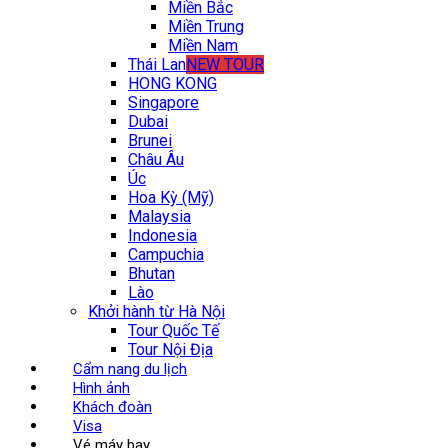
Miền Bắc
Miền Trung
Miền Nam
Thái Lan
NEW TOUR
HONG KONG
Singapore
Dubai
Brunei
Châu Âu
Úc
Hoa Kỳ (Mỹ)
Malaysia
Indonesia
Campuchia
Bhutan
Lào
Khởi hành từ Hà Nội
Tour Quốc Tế
Tour Nội Địa
Cẩm nang du lịch
Hình ảnh
Khách đoàn
Visa
Vé máy bay