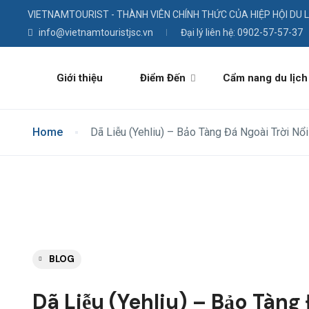
VIETNAMTOURIST - THÀNH VIÊN CHÍNH THỨC CỦA HIỆP HỘI DU 
info@vietnamtouristjsc.vn
Đại lý liên hệ: 0902-57-57-37
Giới thiệu
Điểm Đến
Cẩm nang du lịch
Home
Dã Liễu (Yehliu) – Bảo Tàng Đá Ngoài Trời Nổ
BLOG
Dã Liễu (Yehliu) – Bảo Tàng 