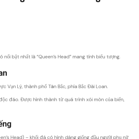
ó nổi bật nhất là “Queen’s Head” mang tính biểu tượng.
an
ực Vạn Lý, thành phố Tân Bắc, phía Bắc Đài Loan.
 độc đáo. Được hình thành từ quá trình xói mòn của biển,
ếng
ueen’s Head) – khối đá có hình dáng giống đầu người phụ nữ