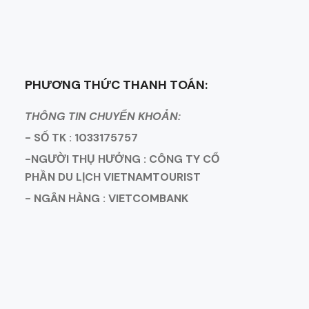
PHƯƠNG THỨC THANH TOÁN:
THÔNG TIN CHUYỂN KHOẢN:
- SỐ TK : 1033175757
-NGƯỜI THỤ HƯỞNG : CÔNG TY CỔ
PHẦN DU LỊCH VIETNAMTOURIST
- NGÂN HÀNG : VIETCOMBANK