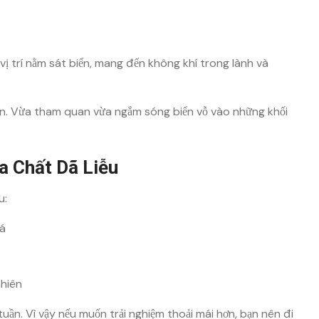
ị trí nằm sát biển, mang đến không khí trong lành và
sẵn. Vừa tham quan vừa ngắm sóng biển vỗ vào những khối
a Chất Dã Liễu
u:
đá
nhiên
ần. Vì vậy nếu muốn trải nghiệm thoải mái hơn, bạn nên đi