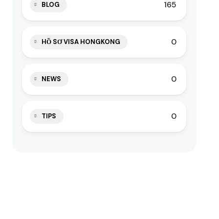
165
BLOG
0
HỒ SƠ VISA HONGKONG
0
NEWS
0
TIPS