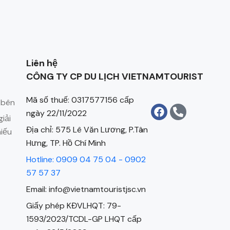
Liên hệ
CÔNG TY CP DU LỊCH VIETNAMTOURIST
Mã số thuế: 0317577156 cấp
 bên
ngày 22/11/2022
iải
Địa chỉ: 575 Lê Văn Lương, P.Tân
hiếu
Hưng, TP. Hồ Chí Minh
Hotline: 0909 04 75 04 - 0902
57 57 37
Email: info@vietnamtouristjsc.vn
Giấy phép KĐVLHQT: 79-
1593/2023/TCDL-GP LHQT cấp