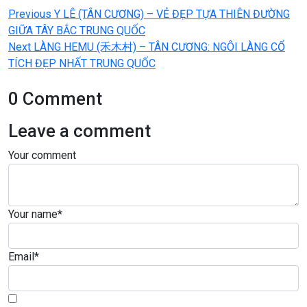
Previous
Previous
Y LÊ (TÂN CƯƠNG) – VẺ ĐẸP TỰA THIÊN ĐƯỜNG
hướng
post:
GIỮA TÂY BẮC TRUNG QUỐC
bài
Next
Next
LÀNG HEMU (禾木村) – TÂN CƯƠNG: NGÔI LÀNG CỔ
viết
post:
TÍCH ĐẸP NHẤT TRUNG QUỐC
0 Comment
Leave a comment
Your comment
Your name
*
Email
*