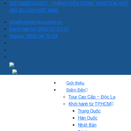
VIETNAMTOURIST - THÀNH VIÊN CHÍNH THỨC CỦA HIỆP
HỘI DU LỊCH VIỆT NAM
info@vietnamtouristjsc.vn
Đại lý liên hệ: 0902-57-57-37
Hotline: 0909-04-75-04
Giới thiệu
Điểm Đến
Tour Cao Cấp – Độc Lạ
Khởi hành từ TP.HCM
Trung Quốc
Hàn Quốc
Nhật Bản