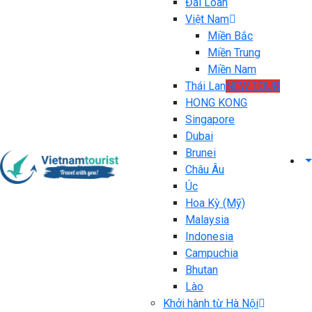
Đài Loan
Việt Nam
Miền Bắc
Miền Trung
Miền Nam
Thái Lan
NEW TOUR
HONG KONG
Singapore
Dubai
Brunei
Châu Âu
Úc
Hoa Kỳ (Mỹ)
Malaysia
Indonesia
Campuchia
Bhutan
Lào
Khởi hành từ Hà Nội