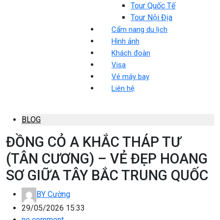
Tour Quốc Tế
Tour Nội Địa
Cẩm nang du lịch
Hình ảnh
Khách đoàn
Visa
Vé máy bay
Liên hệ
BLOG
ĐỒNG CỎ A KHẮC THÁP TƯ
(TÂN CƯƠNG) – VẺ ĐẸP HOANG
SƠ GIỮA TÂY BẮC TRUNG QUỐC
BY
Cường
29/05/2026 15:33
no comment