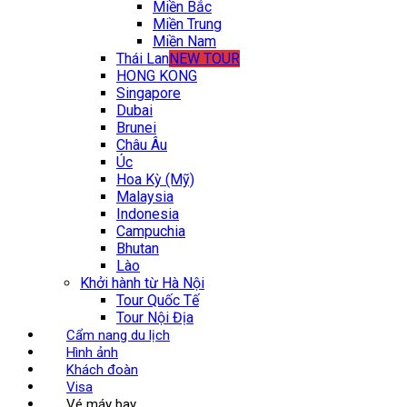
Miền Bắc
Miền Trung
Miền Nam
Thái Lan
NEW TOUR
HONG KONG
Singapore
Dubai
Brunei
Châu Âu
Úc
Hoa Kỳ (Mỹ)
Malaysia
Indonesia
Campuchia
Bhutan
Lào
Khởi hành từ Hà Nội
Tour Quốc Tế
Tour Nội Địa
Cẩm nang du lịch
Hình ảnh
Khách đoàn
Visa
Vé máy bay