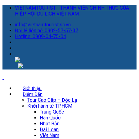
VIETNAMTOURIST - THÀNH VIÊN CHÍNH THỨC CỦA
HIỆP HỘI DU LỊCH VIỆT NAM
info@vietnamtouristjsc.vn
Đại lý liên hệ: 0902-57-57-37
Hotline: 0909-04-75-04
Giới thiệu
Điểm Đến
Tour Cao Cấp – Độc Lạ
Khởi hành từ TP.HCM
Trung Quốc
Hàn Quốc
Nhật Bản
Đài Loan
Việt Nam