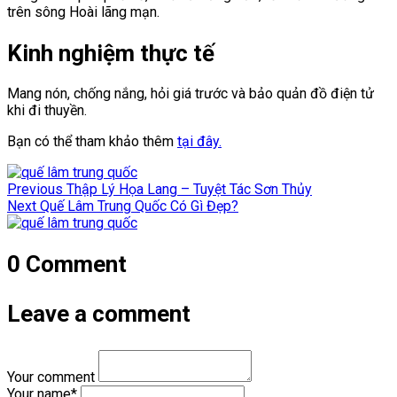
trên sông Hoài lãng mạn.
Kinh nghiệm thực tế
Mang nón, chống nắng, hỏi giá trước và bảo quản đồ điện tử
khi đi thuyền.
Bạn có thể tham khảo thêm
tại đây.
Điều
Previous
Previous
Thập Lý Họa Lang – Tuyệt Tác Sơn Thủy
hướng
Next
post:
Next
Quế Lâm Trung Quốc Có Gì Đẹp?
post:
bài
viết
0 Comment
Leave a comment
Your comment
Your name
*