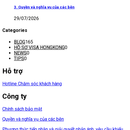
3. Quyền và nghĩa vụ của các bên
29/07/2026
Categories
BLOG
165
HỒ SƠ VISA HONGKONG
0
NEWS
0
TIPS
0
Hỗ trợ
Hotline Chăm sóc khách hàng
Công ty
Chính sách bảo mật
Quyền và nghĩa vụ của các bên
Phương thức tiếp nhận và giải quyết phản ánh, yêu cầu khiếu