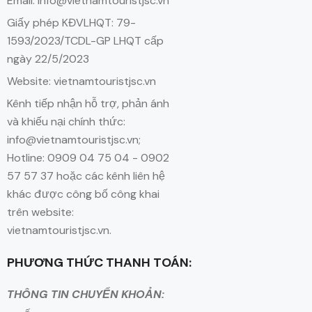
Email: info@vietnamtouristjsc.vn
Giấy phép KĐVLHQT: 79-
1593/2023/TCDL-GP LHQT cấp
ngày 22/5/2023
Website: vietnamtouristjsc.vn
Kênh tiếp nhận hỗ trợ, phản ánh
và khiếu nại chính thức:
info@vietnamtouristjsc.vn;
Hotline: 0909 04 75 04 - 0902
57 57 37 hoặc các kênh liên hệ
khác được công bố công khai
trên website:
vietnamtouristjsc.vn.
PHƯƠNG THỨC THANH TOÁN:
THÔNG TIN CHUYỂN KHOẢN: