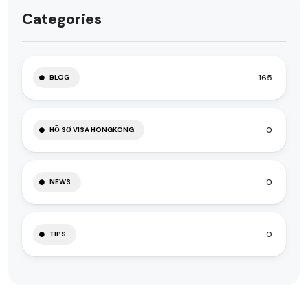
Categories
165
BLOG
0
HỒ SƠ VISA HONGKONG
0
NEWS
0
TIPS