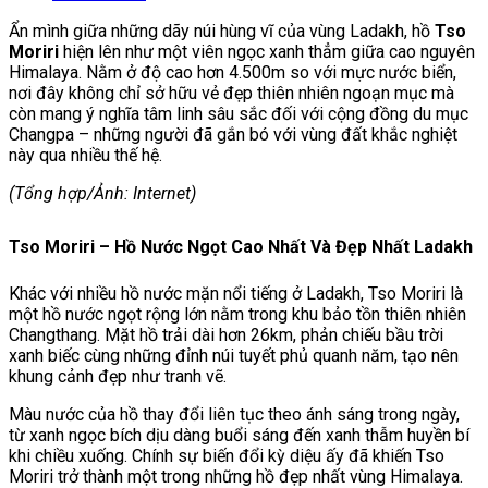
Ẩn mình giữa những dãy núi hùng vĩ của vùng Ladakh, hồ
Tso
Moriri
hiện lên như một viên ngọc xanh thẳm giữa cao nguyên
Himalaya. Nằm ở độ cao hơn 4.500m so với mực nước biển,
nơi đây không chỉ sở hữu vẻ đẹp thiên nhiên ngoạn mục mà
còn mang ý nghĩa tâm linh sâu sắc đối với cộng đồng du mục
Changpa – những người đã gắn bó với vùng đất khắc nghiệt
này qua nhiều thế hệ.
(Tổng hợp/Ảnh: Internet)
Tso Moriri – Hồ Nước Ngọt Cao Nhất Và Đẹp Nhất Ladakh
Khác với nhiều hồ nước mặn nổi tiếng ở Ladakh, Tso Moriri là
một hồ nước ngọt rộng lớn nằm trong khu bảo tồn thiên nhiên
Changthang. Mặt hồ trải dài hơn 26km, phản chiếu bầu trời
xanh biếc cùng những đỉnh núi tuyết phủ quanh năm, tạo nên
khung cảnh đẹp như tranh vẽ.
Màu nước của hồ thay đổi liên tục theo ánh sáng trong ngày,
từ xanh ngọc bích dịu dàng buổi sáng đến xanh thẫm huyền bí
khi chiều xuống. Chính sự biến đổi kỳ diệu ấy đã khiến Tso
Moriri trở thành một trong những hồ đẹp nhất vùng Himalaya.