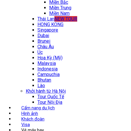
Miền Bắc
Miền Trung
Miền Nam
Thái Lan
NEW TOUR
HONG KONG
Singapore
Dubai
Brunei
Châu Âu
Úc
Hoa Kỳ (Mỹ)
Malaysia
Indonesia
Campuchia
Bhutan
Lào
Khởi hành từ Hà Nội
Tour Quốc Tế
Tour Nội Địa
Cẩm nang du lịch
Hình ảnh
Khách đoàn
Visa
Vé máy bay