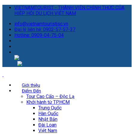
VIETNAMTOURIST - THÀNH VIÊN CHÍNH THỨC CỦA
HIỆP HỘI DU LỊCH VIỆT NAM
info@vietnamtouristjsc.vn
Đại lý liên hệ: 0902-57-57-37
Hotline: 0909-04-75-04
Giới thiệu
Điểm Đến
Tour Cao Cấp – Độc Lạ
Khởi hành từ TP.HCM
Trung Quốc
Hàn Quốc
Nhật Bản
Đài Loan
Việt Nam