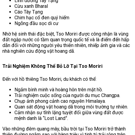
Linh dương Tây Tạng
Cừu xanh Bharal
Cáo Tây Tạng
Chim hạc cổ đen quý hiếm
Ngỗng đầu sọc di cư
Nhờ hệ sinh thái đặc biệt, Tso Moriri được công nhận là vùng
đất ngập nước có tầm quan trọng quốc tế và là điểm đến hấp
dẫn đối với những người yêu thiên nhiên, nhiếp ảnh gia và các
nhà nghiên cứu động vật hoang dã.
Trải Nghiệm Không Thể Bỏ Lỡ Tại Tso Moriri
Đến với hồ thiêng Tso Moriri, du khách có thể:
Ngắm bình minh và hoàng hôn trên mặt hồ.
Trải nghiệm cuộc sống của người du mục Changpa.
Chụp ảnh phong cảnh cao nguyên Himalaya.
Quan sát động vật hoang dã trong môi trường tự nhiên.
Cảm nhận sự tĩnh lặng tuyệt đối giữa vùng đất được
mệnh danh là “Lost Land”.
Vào những đêm quang mây, bầu trời tại Tso Moriri trở thành
thiên đường ngắm sao với hàng triệu vì tinh tú trải rộng trên