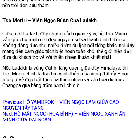
nền trời đen sâu thẳm.
Tso Moriri – Viên Ngọc Bí Ẩn Của Ladakh
Giữa một Ladakh đầy những cảnh quan kỳ vĩ, hồ Tso Moriri
vẫn giữ cho mình nét đẹp nguyên sơ và thanh bình hiếm có.
Không đông đúc như nhiều điểm du lịch nổi tiếng khác, nơi đây
mang đến cảm giác tách biệt hoàn toàn khỏi thế giới hiện đại,
đưa du khách trở về với thiên nhiên thuần khiết nhất.
Nếu Ladakh là vùng đất bị lãng quên giữa dãy Himalaya, thì
Tso Moriri chính là trái tim xanh thẳm của vùng đất ấy – nơi
lưu giữ vẻ đẹp bất tận của thiên nhiên và văn hóa du mục
Changpa qua hàng trăm năm lịch sử.
Điều
Previous
Previous
HỒ YAMDROK – VIÊN NGỌC LAM GIỮA CAO
hướng
post:
NGUYÊN TÂY TẠNG
Next
Next
HỒ MẮT NGỌC (HÒA BÌNH) – VIÊN NGỌC XANH ẨN
bài
post:
MÌNH GIỮA ĐẠI NGÀN
viết