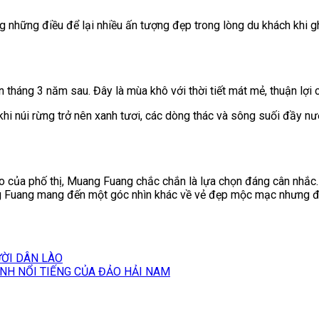
g những điều để lại nhiều ấn tượng đẹp trong lòng du khách khi g
háng 3 năm sau. Đây là mùa khô với thời tiết mát mẻ, thuận lợi c
i núi rừng trở nên xanh tươi, các dòng thác và sông suối đầy nư
o của phố thị,
Muang Fuang
chắc chắn là lựa chọn đáng cân nhắc.
ng Fuang mang đến một góc nhìn khác về vẻ đẹp mộc mạc nhưng 
ƯỜI DÂN LÀO
NH NỔI TIẾNG CỦA ĐẢO HẢI NAM