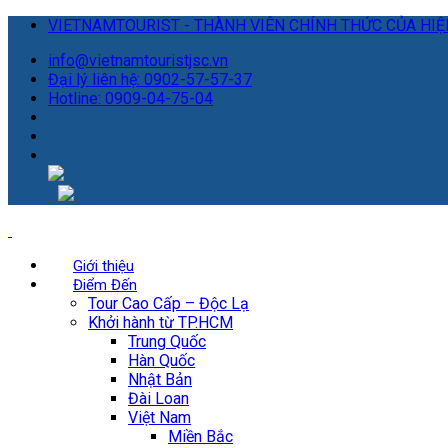
VIETNAMTOURIST - THÀNH VIÊN CHÍNH THỨC CỦA HIỆP
info@vietnamtouristjsc.vn
Đại lý liên hệ: 0902-57-57-37
Hotline: 0909-04-75-04
Giới thiệu
Điểm Đến
Tour Cao Cấp – Độc Lạ
Khởi hành từ TP.HCM
Trung Quốc
Hàn Quốc
Nhật Bản
Đài Loan
Việt Nam
Miền Bắc