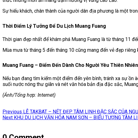
thức những món ăn mang đậm hương vị vùng cao Lào.
Sự hiếu khách, chân thành của người dân địa phương là một tron
Thời Điểm Lý Tưởng Để Du Lịch Muang Fuang
Thời gian đẹp nhất để khám phá Muang Fuang là từ tháng 11 đến t
Mùa mưa từ tháng 5 đến tháng 10 cũng mang đến vẻ đẹp riêng kh
Muang Fuang – Điểm Đến Dành Cho Người Yêu Thiên Nhiên
Nếu bạn đang tìm kiếm một điểm đến yên bình, tránh xa sự ồn à
suối nước nóng thư giãn và nét văn hóa bản địa đặc sắc, Mua
(Ảnh/Tổng hợp: Internet)
Điều
Previous
Previous
LỄ TAKBAT – NÉT ĐẸP TÂM LINH ĐẶC SẮC CỦA NG
hướng
Next
post:
Next
KHU DU LỊCH VĂN HÓA NAM SƠN – BIỂU TƯỢNG TÂM LI
post:
bài
viết
0 Comment