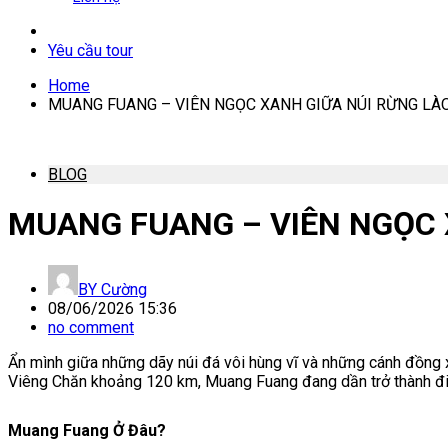
Yêu cầu tour
Home
MUANG FUANG – VIÊN NGỌC XANH GIỮA NÚI RỪNG LÀ
BLOG
MUANG FUANG – VIÊN NGỌC 
BY
Cường
08/06/2026 15:36
no comment
Ẩn mình giữa những dãy núi đá vôi hùng vĩ và những cánh đồng
Viêng Chăn
khoảng 120 km, Muang Fuang đang dần trở thành điểm
Muang Fuang Ở Đâu?