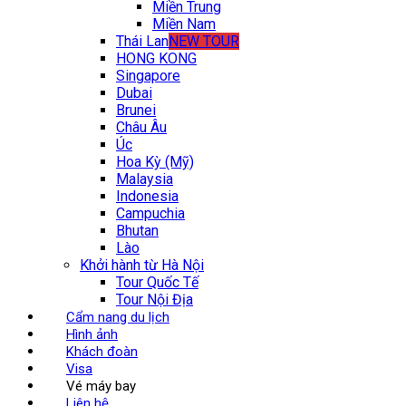
Miền Trung
Miền Nam
Thái Lan
NEW TOUR
HONG KONG
Singapore
Dubai
Brunei
Châu Âu
Úc
Hoa Kỳ (Mỹ)
Malaysia
Indonesia
Campuchia
Bhutan
Lào
Khởi hành từ Hà Nội
Tour Quốc Tế
Tour Nội Địa
Cẩm nang du lịch
Hình ảnh
Khách đoàn
Visa
Vé máy bay
Liên hệ