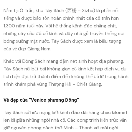
Nằm tại Ô Trấn, khu Tây Sách (西栅 – Xizha) là phần nổi
tiếng và được bảo tồn hoàn chỉnh nhất của cổ trấn hơn
1.300 năm tuổi này. Với hệ thống kênh đào chằng chịt,
những cây cầu đá cổ kính và dãy nhà gỗ truyền thống soi
bóng xuống mặt nước, Tây Sách được xem là biểu tượng
của vẻ đẹp Giang Nam.
Khác với Đông Sách mang đậm nét sinh hoạt địa phương,
Tây Sách nổi bật bởi không gian cổ kính kết hợp dịch vụ du
lịch hiện đại, trở thành điểm đến không thể bỏ lỡ trong hành
trình khám phá vùng Thượng Hải – Chiết Giang.
Vẻ đẹp của “Venice phương Đông”
Tây Sách sở hữu mạng lưới kênh đào dài hàng chục kilomet
len lỏi giữa những ngôi nhà cổ. Các công trình kiến trúc vẫn
giữ nguyên phong cách thời Minh – Thanh với mái ngói