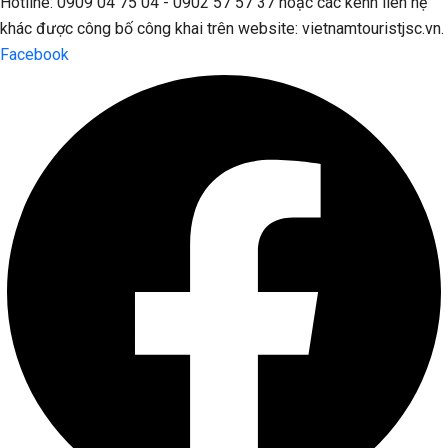
Hotline: 0909 04 75 04 - 0902 57 57 37 hoặc các kênh liên hệ
khác được công bố công khai trên website: vietnamtouristjsc.vn.
Facebook