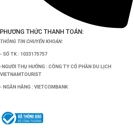
PHƯƠNG THỨC THANH TOÁN:
THÔNG TIN CHUYỂN KHOẢN:
- SỐ TK : 1033175757
-NGƯỜI THỤ HƯỞNG : CÔNG TY CỔ PHẦN DU LỊCH
VIETNAMTOURIST
- NGÂN HÀNG : VIETCOMBANK