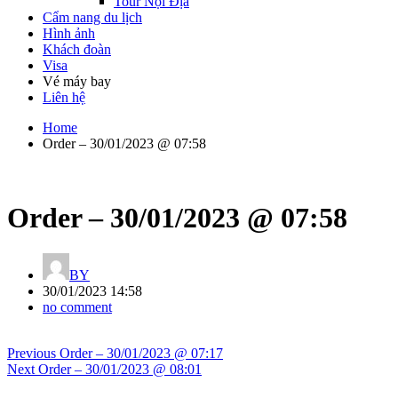
Tour Nội Địa
Cẩm nang du lịch
Hình ảnh
Khách đoàn
Visa
Vé máy bay
Liên hệ
Home
Order – 30/01/2023 @ 07:58
Order – 30/01/2023 @ 07:58
BY
30/01/2023 14:58
no comment
Điều
Previous
Previous
Order – 30/01/2023 @ 07:17
hướng
Next
post:
Next
Order – 30/01/2023 @ 08:01
bài
post: