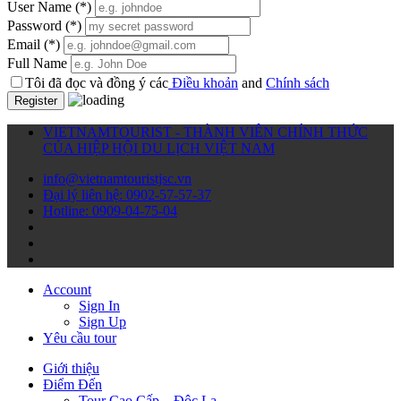
User Name
(*)
Password
(*)
Email
(*)
Full Name
Tôi đã đọc và đồng ý các
Điều khoản
and
Chính sách
Register
VIETNAMTOURIST - THÀNH VIÊN CHÍNH THỨC
CỦA HIỆP HỘI DU LỊCH VIỆT NAM
info@vietnamtouristjsc.vn
Đại lý liên hệ: 0902-57-57-37
Hotline: 0909-04-75-04
Account
Sign In
Sign Up
Yêu cầu tour
Giới thiệu
Điểm Đến
Tour Cao Cấp – Độc Lạ