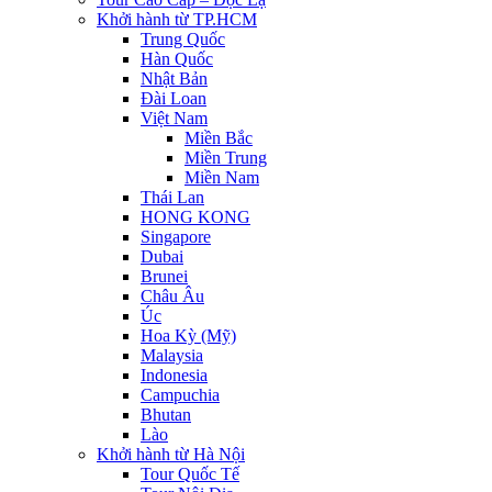
Khởi hành từ TP.HCM
Trung Quốc
Hàn Quốc
Nhật Bản
Đài Loan
Việt Nam
Miền Bắc
Miền Trung
Miền Nam
Thái Lan
HONG KONG
Singapore
Dubai
Brunei
Châu Âu
Úc
Hoa Kỳ (Mỹ)
Malaysia
Indonesia
Campuchia
Bhutan
Lào
Khởi hành từ Hà Nội
Tour Quốc Tế