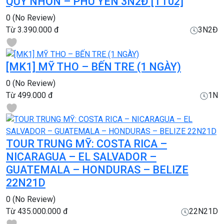
QUY NHƠN – PHÚ YÊN 3N2Đ [TT02]
0
(No Review)
Từ
3.390.000 đ
3N2Đ
[MK1] MỸ THO – BẾN TRE (1 NGÀY)
0
(No Review)
Từ
499.000 đ
1N
TOUR TRUNG MỸ: COSTA RICA –
NICARAGUA – EL SALVADOR –
GUATEMALA – HONDURAS – BELIZE
22N21D
0
(No Review)
Từ
435.000.000 đ
22N21D