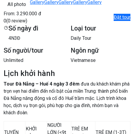
Gallery
Gallery
Gallery
Gallery
Gallery
All photo
From:
3.290.000 đ
Đặt tour
0
(0 review)
Số ngày đi
Loại tour
4N3Đ
Daily Tour
Số người/tour
Ngôn ngữ
Unlimited
Vietnamese
Lịch khởi hành
Tour Đà Nẵng – Huế 4 ngày 3 đêm
đưa du khách khám phá
trọn vẹn hai điểm đến nổi bật của miền Trung: thành phố biển
Đà Nẵng năng động và cố đô Huế trầm mặc. Lịch trình khoa
học, dịch vụ trọn gói, phù hợp cho gia đình, nhóm bạn và
khách đoàn.
NGƯỜI
KHỞI
TRẺ EM
TUYẾN
LỚN (<9t
TRẺ EM (1-3T)