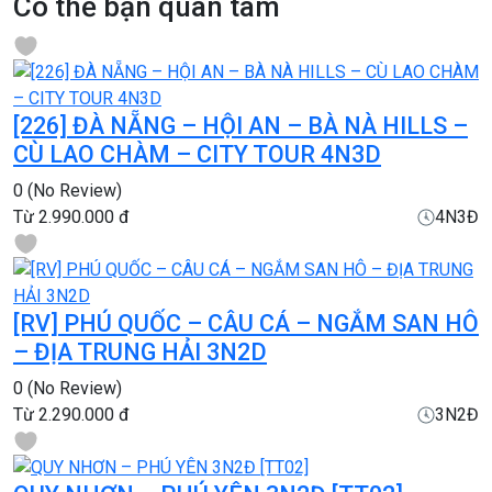
Có thể bạn quan tâm
[226] ĐÀ NẴNG – HỘI AN – BÀ NÀ HILLS –
CÙ LAO CHÀM – CITY TOUR 4N3D
0
(No Review)
Từ
2.990.000 đ
4N3Đ
[RV] PHÚ QUỐC – CÂU CÁ – NGẮM SAN HÔ
– ĐỊA TRUNG HẢI 3N2D
0
(No Review)
Từ
2.290.000 đ
3N2Đ