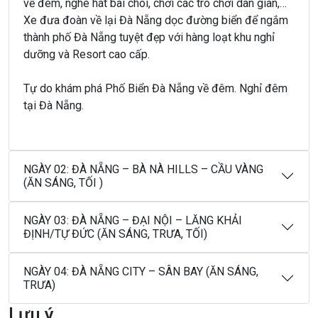
về đêm, nghe hát bài chòi, chơi các trò chơi dân gian,…
Xe đưa đoàn về lại Đà Nẵng dọc đường biển để ngắm
thành phố Đà Nẵng tuyệt đẹp với hàng loạt khu nghỉ
dưỡng và Resort cao cấp.
Tự do khám phá Phố Biển Đà Nẵng về đêm. Nghỉ đêm
tại Đà Nẵng.
NGÀY 02: ĐÀ NẴNG – BÀ NÀ HILLS – CẦU VÀNG
(ĂN SÁNG, TỐI )
NGÀY 03: ĐÀ NẴNG – ĐẠI NỘI – LĂNG KHẢI
ĐỊNH/TỰ ĐỨC (ĂN SÁNG, TRƯA, TỐI)
NGÀY 04: ĐÀ NẴNG CITY – SÂN BAY (ĂN SÁNG,
TRƯA)
Lưu ý