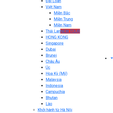
Đài Loan
Việt Nam
Miền Bắc
Miền Trung
Miền Nam
Thái Lan
NEW TOUR
HONG KONG
Singapore
Dubai
Brunei
Châu Âu
Úc
Hoa Kỳ (Mỹ)
Malaysia
Indonesia
Campuchia
Bhutan
Lào
Khởi hành từ Hà Nội