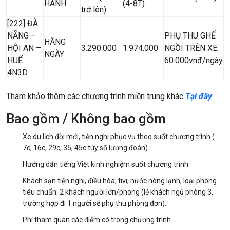
HÀNH
(4-8T)
trở lên)
[222] ĐÀ
NẴNG –
PHỤ THU GHẾ
HẰNG
HỘI AN –
3.290.000
1.974.000
NGỒI TRÊN XE:
NGÀY
HUẾ
60.000vnđ/ngày
4N3D
Tham khảo thêm các chương trình miền trung khác
Tại đây
Bao gồm / Không bao gồm
Xe du lịch đời mới, tiện nghi phục vụ theo suốt chương trình (
7c, 16c, 29c, 35, 45c tùy số lượng đoàn)
Hướng dẫn tiếng Việt kinh nghiệm suốt chương trình
Khách sạn tiện nghi, điều hòa, tivi, nước nóng lạnh, loại phòng
tiêu chuẩn: 2 khách người lớn/phòng (lẻ khách ngủ phòng 3,
trường hợp đi 1 người sẽ phụ thu phòng đơn).
Phí tham quan các điểm có trong chương trình.