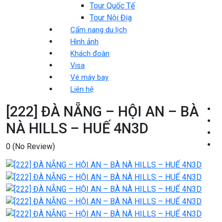
Tour Quốc Tế
Tour Nội Địa
Cẩm nang du lịch
Hình ảnh
Khách đoàn
Visa
Vé máy bay
Liên hệ
[222] ĐÀ NẴNG – HỘI AN – BÀ
NÀ HILLS – HUẾ 4N3D
0
(No Review)