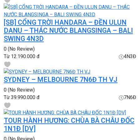
[SB] CỔNG TRỜI HANDARA – ĐỀN ULUN
DANU – THÁC NƯỚC BLANGSINGA – BALI
SWING 4N3D
0
(No Review)
Từ
12.190.000 đ
4N3Đ
SYDNEY – MELBOURNE 7N6Đ TH VJ
0
(No Review)
Từ
39.990.000 đ
7N6Đ
TOUR HÀNH HƯƠNG: CHÙA BÀ CHÂU ĐỐC
1N1Đ [DV]
0
(No Review)