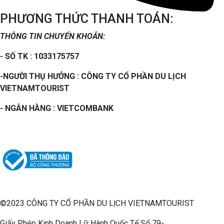
PHƯƠNG THỨC THANH TOÁN:
THÔNG TIN CHUYỂN KHOẢN:
- SỐ TK : 1033175757
-NGƯỜI THỤ HƯỞNG : CÔNG TY CỔ PHẦN DU LỊCH
VIETNAMTOURIST
- NGÂN HÀNG : VIETCOMBANK
©2023 CÔNG TY CỔ PHẦN DU LỊCH VIETNAMTOURIST
Giấy Phép Kinh Doanh Lữ Hành Quốc Tế Số 79-