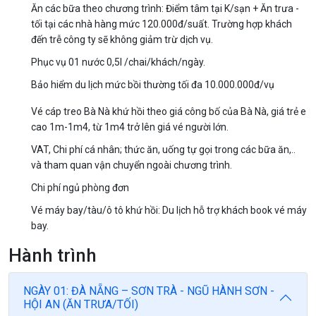
Ăn các bữa theo chương trình: Điểm tâm tại K/sạn + Ăn trưa -
tối tại các nhà hàng mức 120.000đ/suất. Trường hợp khách
đến trễ công ty sẽ không giảm trừ dịch vụ.
Phục vụ 01 nước 0,5l /chai/khách/ngày.
Bảo hiểm du lịch mức bồi thường tối đa 10.000.000đ/vụ
Vé cáp treo Bà Nà khứ hồi theo giá công bố của Bà Nà, giá trẻ e
cao 1m-1m4, từ 1m4 trở lên giá vé người lớn.
VAT, Chi phí cá nhân; thức ăn, uống tự gọi trong các bữa ăn,..
và tham quan vận chuyển ngoài chương trình.
Chi phí ngủ phòng đơn
Vé máy bay/tàu/ô tô khứ hồi: Du lịch hỗ trợ khách book vé máy
bay.
Hành trình
NGÀY 01: ĐÀ NẴNG – SƠN TRÀ - NGŨ HÀNH SƠN -
HỘI AN (ĂN TRƯA/TỐI)