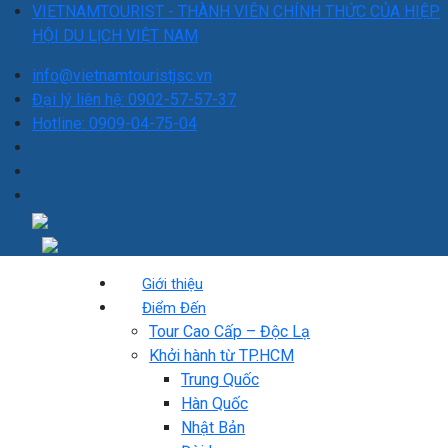
VIETNAMTOURIST - THÀNH VIÊN CHÍNH THỨC CỦA HIỆP
HỘI DU LỊCH VIỆT NAM
info@vietnamtouristjsc.vn
Đại lý liên hệ: 0902-57-57-37
Hotline: 0909-04-75-04
Giới thiệu
Điểm Đến
Tour Cao Cấp – Độc Lạ
Khởi hành từ TP.HCM
Trung Quốc
Hàn Quốc
Nhật Bản