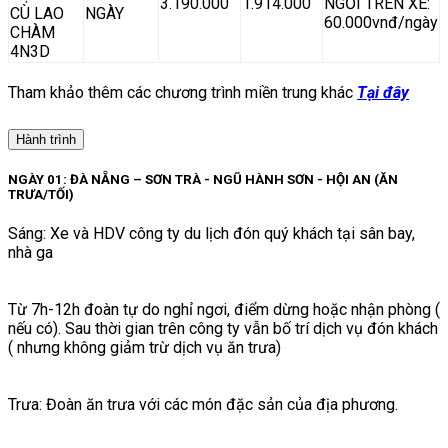
3.190.000
1.914.000
NGỒI TRÊN XE:
CÙ LAO
NGÀY
60.000vnđ/ngày
CHÀM
4N3D
Tham khảo thêm các chương trình miền trung khác
Tại đây
Hành trình
NGÀY 01: ĐÀ NẴNG – SƠN TRÀ - NGŨ HÀNH SƠN - HỘI AN (ĂN
TRƯA/TỐI)
Sáng: Xe và HDV công ty du lịch đón quý khách tại sân bay,
nhà ga
Từ 7h-12h đoàn tự do nghỉ ngơi, điểm dừng hoặc nhận phòng (
nếu có). Sau thời gian trên công ty vẫn bố trí dịch vụ đón khách
( nhưng không giảm trừ dịch vụ ăn trưa)
Trưa: Đoàn ăn trưa với các món đặc sản của địa phương.