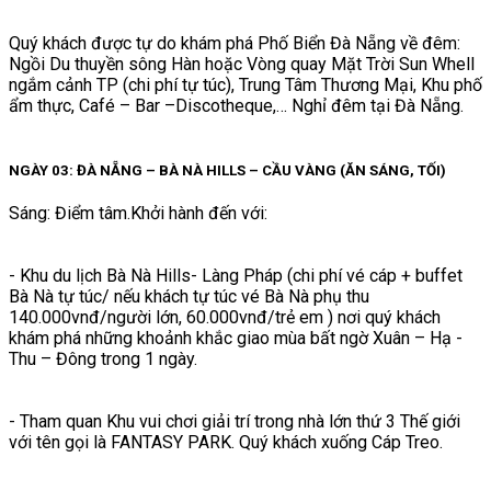
Quý khách được tự do khám phá Phố Biển Đà Nẵng về đêm:
Ngồi Du thuyền sông Hàn hoặc Vòng quay Mặt Trời Sun Whell
ngắm cảnh TP (chi phí tự túc), Trung Tâm Thương Mại, Khu phố
ẩm thực, Café – Bar –Discotheque,… Nghỉ đêm tại Đà Nẵng.
NGÀY 03: ĐÀ NẴNG – BÀ NÀ HILLS – CẦU VÀNG (ĂN SÁNG, TỐI)
Sáng: Điểm tâm.Khởi hành đến với:
- Khu du lịch Bà Nà Hills- Làng Pháp (chi phí vé cáp + buffet
Bà Nà tự túc/ nếu khách tự túc vé Bà Nà phụ thu
140.000vnđ/người lớn, 60.000vnđ/trẻ em ) nơi quý khách
khám phá những khoảnh khắc giao mùa bất ngờ Xuân – Hạ -
Thu – Đông trong 1 ngày.
- Tham quan Khu vui chơi giải trí trong nhà lớn thứ 3 Thế giới
với tên gọi là FANTASY PARK. Quý khách xuống Cáp Treo.