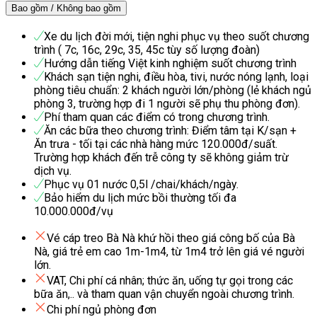
Bao gồm / Không bao gồm
Xe du lịch đời mới, tiện nghi phục vụ theo suốt chương
trình ( 7c, 16c, 29c, 35, 45c tùy số lượng đoàn)
Hướng dẫn tiếng Việt kinh nghiệm suốt chương trình
Khách sạn tiện nghi, điều hòa, tivi, nước nóng lạnh, loại
phòng tiêu chuẩn: 2 khách người lớn/phòng (lẻ khách ngủ
phòng 3, trường hợp đi 1 người sẽ phụ thu phòng đơn).
Phí tham quan các điểm có trong chương trình.
Ăn các bữa theo chương trình: Điểm tâm tại K/sạn +
Ăn trưa - tối tại các nhà hàng mức 120.000đ/suất.
Trường hợp khách đến trễ công ty sẽ không giảm trừ
dịch vụ.
Phục vụ 01 nước 0,5l /chai/khách/ngày.
Bảo hiểm du lịch mức bồi thường tối đa
10.000.000đ/vụ
Vé cáp treo Bà Nà khứ hồi theo giá công bố của Bà
Nà, giá trẻ em cao 1m-1m4, từ 1m4 trở lên giá vé người
lớn.
VAT, Chi phí cá nhân; thức ăn, uống tự gọi trong các
bữa ăn,.. và tham quan vận chuyển ngoài chương trình.
Chi phí ngủ phòng đơn