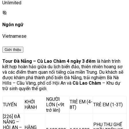
Unlimited
Ngôn ngữ
Vietnamese
Giới thiệu
Tour Đà Nẵng – Cù Lao Chàm 4 ngày 3 đêm
là hành trình
kết hợp hoàn hảo giữa du lịch biển đảo, thiên nhiên hoang sơ
và các điểm tham quan nổi tiếng của miền Trung. Du khách sẽ
được khám phá thành phố biển Đà Nẵng, trải nghiệm Bà Nà
Hills – Cầu Vàng, phố cổ Hội An và
Cù Lao Chàm
– Khu dự
trữ sinh quyển thế giới.
NGƯỜI
KHỞI
TRẺ EM (4-
TUYẾN
LỚN (<9t
TRẺ EM (1-3T)
HÀNH
8T)
trở lên)
[226] ĐÀ
NẴNG –
PHỤ THU GHẾ
HỘI AN –
HẰNG