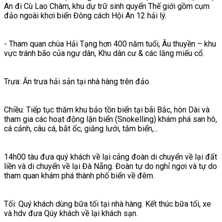
An đi Cù Lao Chàm, khu dự trữ sinh quyển Thế giới gồm cụm
đảo ngoài khơi biển Đông cách Hội An 12 hải lý.
- Tham quan chùa Hải Tạng hơn 400 năm tuổi, Âu thuyền – khu
vực tránh bão của ngư dân, Khu dân cư & các lăng miếu cổ.
Trưa: Ăn trưa hải sản tại nhà hàng trên đảo.
Chiều: Tiếp tục thăm khu bảo tồn biển tại bãi Bắc, hòn Dài và
tham gia các hoạt động lặn biển (Snokelling) khám phá san hô,
cá cảnh, câu cá, bắt ốc, giăng lưới, tắm biển,...
14h00 tàu đưa quý khách về lại cảng đoàn di chuyển về lại đất
liền và di chuyển về lại Đà Nẵng. Đoàn tự do nghỉ ngơi và tự do
tham quan khám phá thành phố biển về đêm.
Tối: Quý khách dùng bữa tối tại nhà hàng. Kết thúc bữa tối, xe
và hdv đưa Qúy khách về lại khách sạn.