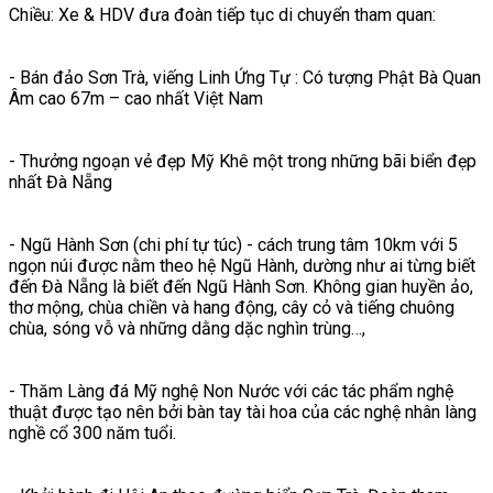
Chiều: Xe & HDV đưa đoàn tiếp tục di chuyển tham quan:
- Bán đảo Sơn Trà, viếng Linh Ứng Tự : Có tượng Phật Bà Quan
Âm cao 67m – cao nhất Việt Nam
- Thưởng ngoạn vẻ đẹp Mỹ Khê một trong những bãi biển đẹp
nhất Đà Nẵng
- Ngũ Hành Sơn (chi phí tự túc) - cách trung tâm 10km với 5
ngọn núi được nằm theo hệ Ngũ Hành, dường như ai từng biết
đến Đà Nẵng là biết đến Ngũ Hành Sơn. Không gian huyền ảo,
thơ mộng, chùa chiền và hang động, cây cỏ và tiếng chuông
chùa, sóng vỗ và những dằng dặc nghìn trùng…,
- Thăm Làng đá Mỹ nghệ Non Nước với các tác phẩm nghệ
thuật được tạo nên bởi bàn tay tài hoa của các nghệ nhân làng
nghề cổ 300 năm tuổi.