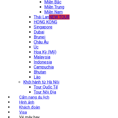
Miền Bắc
Miền Trung
Miền Nam
Thái Lan
NEW TOUR
HONG KONG
Singapore
Dubai
Brunei
Châu Âu
Úc
Hoa Kỳ (Mỹ)
Malaysia
Indonesia
Campuchia
Bhutan
Lào
Khởi hành từ Hà Nội
Tour Quốc Tế
Tour Nội Địa
Cẩm nang du lịch
Hình ảnh
Khách đoàn
Visa
Vé máy bay