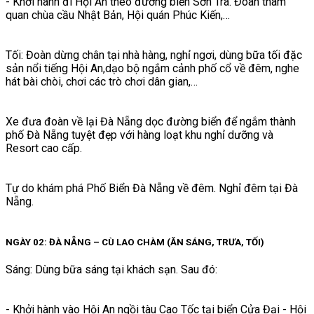
- Khởi hành đi Hội An theo đường biển Sơn Trà. Đoàn tham
quan chùa cầu Nhật Bản, Hội quán Phúc Kiến,…
Tối: Đoàn dừng chân tại nhà hàng, nghỉ ngơi, dùng bữa tối đặc
sản nổi tiếng Hội An,dạo bộ ngắm cảnh phố cổ về đêm, nghe
hát bài chòi, chơi các trò chơi dân gian,…
Xe đưa đoàn về lại Đà Nẵng dọc đường biển để ngắm thành
phố Đà Nẵng tuyệt đẹp với hàng loạt khu nghỉ dưỡng và
Resort cao cấp.
Tự do khám phá Phố Biển Đà Nẵng về đêm. Nghỉ đêm tại Đà
Nẵng.
NGÀY 02: ĐÀ NẴNG – CÙ LAO CHÀM (ĂN SÁNG, TRƯA, TỐI)
Sáng: Dùng bữa sáng tại khách sạn. Sau đó:
- Khởi hành vào Hội An ngồi tàu Cao Tốc tại biển Cửa Đại - Hội