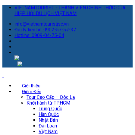
VIETNAMTOURIST - THÀNH VIÊN CHÍNH THỨC CỦA
HIỆP HỘI DU LỊCH VIỆT NAM
info@vietnamtouristjsc.vn
Đại lý liên hệ: 0902-57-57-37
Hotline: 0909-04-75-04
Giới thiệu
Điểm Đến
Tour Cao Cấp – Độc Lạ
Khởi hành từ TP.HCM
Trung Quốc
Hàn Quốc
Nhật Bản
Đài Loan
Việt Nam