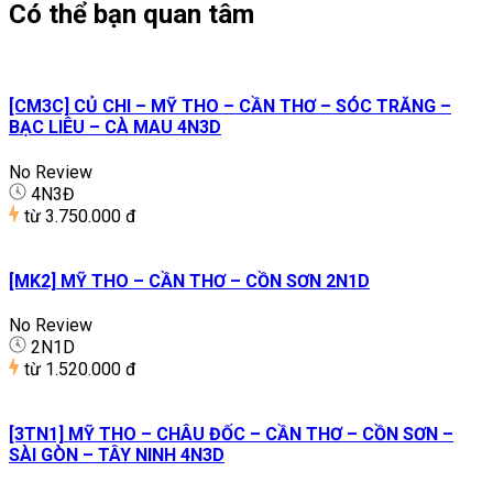
Có thể bạn quan tâm
[CM3C] CỦ CHI – MỸ THO – CẦN THƠ – SÓC TRĂNG –
BẠC LIÊU – CÀ MAU 4N3D
No Review
4N3Đ
từ
3.750.000 đ
[MK2] MỸ THO – CẦN THƠ – CỒN SƠN 2N1D
No Review
2N1D
từ
1.520.000 đ
[3TN1] MỸ THO – CHÂU ĐỐC – CẦN THƠ – CỒN SƠN –
SÀI GÒN – TÂY NINH 4N3D