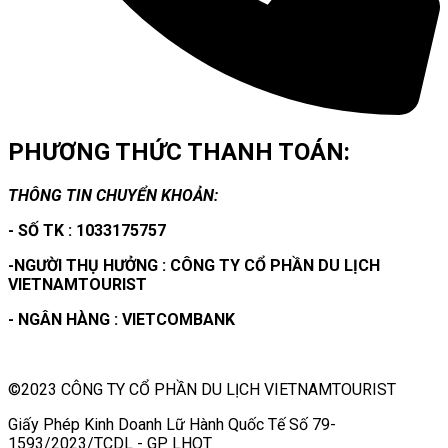
PHƯƠNG THỨC THANH TOÁN:
THÔNG TIN CHUYỂN KHOẢN:
- SỐ TK : 1033175757
-NGƯỜI THỤ HƯỞNG : CÔNG TY CỔ PHẦN DU LỊCH
VIETNAMTOURIST
- NGÂN HÀNG : VIETCOMBANK
©2023 CÔNG TY CỔ PHẦN DU LỊCH VIETNAMTOURIST
Giấy Phép Kinh Doanh Lữ Hành Quốc Tế Số 79-
1593/2023/TCDL - GP LHQT