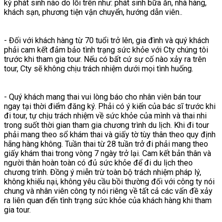
kỳ phát sinh nào do lỗi trên như: phát sinh bữa ăn, nhà hàng,
khách sạn, phương tiện vận chuyển, hướng dẫn viên..
- Đối với khách hàng từ 70 tuổi trở lên, gia đình và quý khách
phải cam kết đảm bảo tình trạng sức khỏe với Cty chúng tôi
trước khi tham gia tour. Nếu có bất cứ sự cố nào xảy ra trên
tour, Cty sẽ không chịu trách nhiệm dưới mọi tình huống.
- Quý khách mang thai vui lòng báo cho nhân viên bán tour
ngay tại thời điểm đăng ký. Phải có ý kiến của bác sĩ trước khi
đi tour, tự chịu trách nhiệm về sức khỏe của mình và thai nhi
trong suốt thời gian tham gia chương trình du lịch. Khi đi tour
phải mang theo sổ khám thai và giấy tờ tùy thân theo quy định
hãng hàng không. Tuần thai từ 28 tuần trở đi phải mang theo
giấy khám thai trong vòng 7 ngày trở lại. Cam kết bản thân và
người thân hoàn toàn có đủ sức khỏe để đi du lịch theo
chương trình. Đồng ý miễn trừ toàn bộ trách nhiệm pháp lý,
không khiếu nại, không yêu cầu bồi thường đối với công ty nói
chung và nhân viên công ty nói riêng về tất cả các vấn đề xảy
ra liên quan đến tình trạng sức khỏe của khách hàng khi tham
gia tour.