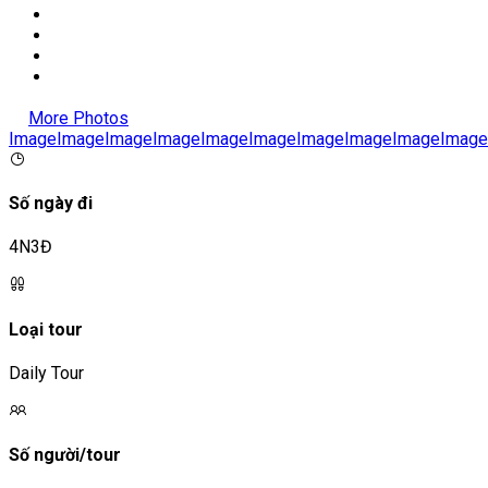
More Photos
Image
Image
Image
Image
Image
Image
Image
Image
Image
Image
Số ngày đi
4N3Đ
Loại tour
Daily Tour
Số người/tour