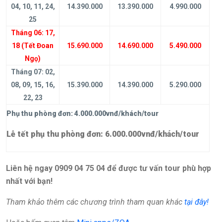
04, 10, 11, 24,
14.390.000
13.
3
90.000
4.990.000
25
Tháng 06: 17,
18 (Tết Đoan
15.690.000
1
4
.
6
90.000
5.490.000
Ngọ)
Tháng 07: 02,
08, 09, 15, 16,
15.390.000
1
4
.
3
90.000
5.290.000
22, 23
Phụ thu phòng đơn: 4.000.000vnđ/khách/tour
Lễ tết phụ thu phòng đơn: 6.000.000vnđ/khách/tour
Liên hệ ngay 0909 04 75 04 để được tư vấn tour phù hợp
nhất với bạn!
Tham khảo thêm các chương trình tham quan khác
tại đây!