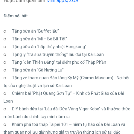
Hoặc bấm quan tâm
Mini apps/ZOA
Điểm nổi bật
Tặng bữa ăn ”Buffet lẩu”
Tặng bữa ăn “Mì – Bò Bít Tết”
Tặng bữa ăn “hấp thủy nhiệt Hongkong”
Tặng ly “trà sữa truyền thống” lâu đời tại Đài Loan
Tặng “đèn Thiên Đăng” tại điểm phố cổ Thập Phần
Tặng bữa ăn “Gà Nướng Lu”
Tặng vé tham quan Bảo tàng Kỳ Mỹ (Chimei Museum) - Nơi hội
tụ của nghệ thuật và lịch sử Đài Loan
Chiêm bái “Phật Quang Sơn Tự” – Kinh đô Phật Giáo của Đài
Loan
DIY bánh dứa tại “Lâu đài Dứa Vàng Vigor Kobo” và thưởng thức
món bánh do chính tay mình làm ra
Khám phá toà tháp Taipei 101 – niềm tự hào của Đài Loan và
tham quan nơi lưu giữ những giá trị truyền thống lịch sử tại đảo