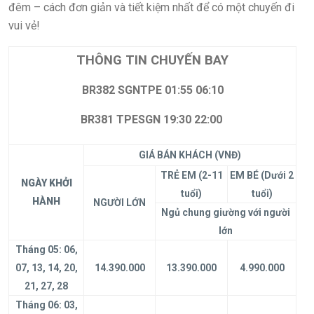
đêm – cách đơn giản và tiết kiệm nhất để có một chuyến đi
vui vẻ!
THÔNG TIN CHUYẾN BAY
BR382 SGNTPE
01:55
06
:
10
BR
381
TPESGN
19:
3
0 2
2
:
00
GIÁ BÁN KHÁCH (VNĐ)
TRẺ EM (2-11
EM BÉ (Dưới 2
NGÀY KHỞI
tuổi)
tuổi)
HÀNH
NGƯỜI LỚN
Ngủ chung giường với người
lớn
Tháng 05: 06,
07, 13, 14, 20,
14.390.000
13.
3
90.000
4.990.000
21, 27, 28
Tháng 06: 03,