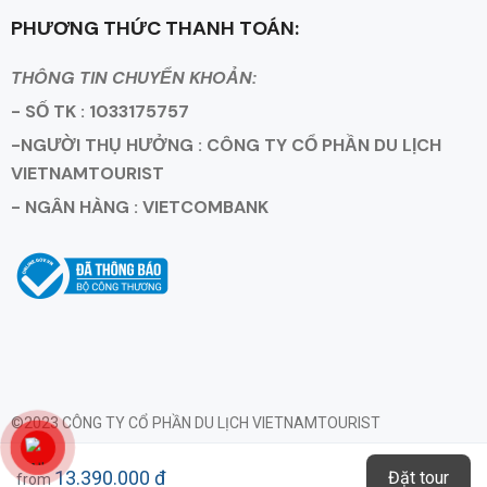
PHƯƠNG THỨC THANH TOÁN:
THÔNG TIN CHUYỂN KHOẢN:
- SỐ TK : 1033175757
-NGƯỜI THỤ HƯỞNG : CÔNG TY CỔ PHẦN DU LỊCH
VIETNAMTOURIST
- NGÂN HÀNG : VIETCOMBANK
©2023 CÔNG TY CỔ PHẦN DU LỊCH VIETNAMTOURIST
Giấy Phép Kinh Doanh Lữ Hành Quốc Tế Số 79-1593/2023/TCDL -
13.390.000 đ
Đặt tour
from
GP LHQT