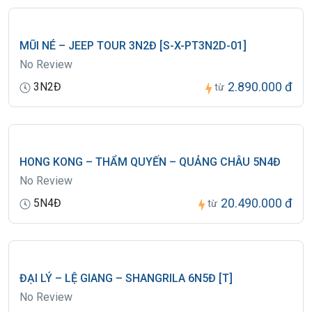
hiện như phí làm visa, vé máy bay, dịch vụ ăn ở… và không chịu trách
nhiệm bồi thường thêm bất kỳ chi phí nào khác.
MŨI NÉ – JEEP TOUR 3N2Đ [S-X-PT3N2D-01]
No Review
2.890.000 đ
3N2Đ
từ
HONG KONG – THẨM QUYẾN – QUẢNG CHÂU 5N4Đ
No Review
20.490.000 đ
5N4Đ
từ
ĐẠI LÝ – LỆ GIANG – SHANGRILA 6N5Đ [T]
No Review