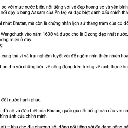
 với mực nước biển, nổi tiếng với vẻ đẹp hoang sơ và yên bình. 
uân nổi dậy ở bang Assam của Ấn Độ và đặc biệt đánh dấu chiến 
ài nhất Bhutan, mà còn là chứng nhân lịch sử thăng trầm của cố đ
Wangchuck vào năm 1638 và được cho là Dzong đẹp nhất nước,
ương miện ở đây.
g:
ùng thú vị và trải nghiệm tuyệt vời để ngắm nhìn thiên nhiên hoan
ản địa với những bức vẽ sống động trên tường về sinh thực khí n
 đất nước hạnh phúc:
đồ sộ và đặc biệt của Bhutan, quốc gia nổi tiếng toàn cầu với n
hình ảnh của chính mình.
) – khu chợ địa phương sôi động nổi tiếng với đa dạng nông sản