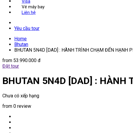
Visa
Vé máy bay
Liên hệ
Yêu cầu tour
Home
Bhutan
BHUTAN 5N4D [DAD] : HÀNH TRÌNH CHẠM ĐẾN HẠNH 
from
53.990.000 đ
Đặt tour
BHUTAN 5N4D [DAD] : HÀNH
Chưa có xếp hạng
from 0 review