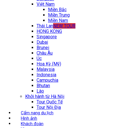
Việt Nam
Miền Bắc
Miền Trung
Miền Nam
Thái Lan
NEW TOUR
HONG KONG
Singapore
Dubai
Brunei
Châu Âu
Úc
Hoa Kỳ (Mỹ)
Malaysia
Indonesia
Campuchia
Bhutan
Lào
Khởi hành từ Hà Nội
Tour Quốc Tế
Tour Nội Địa
Cẩm nang du lịch
Hình ảnh
Khách đoàn