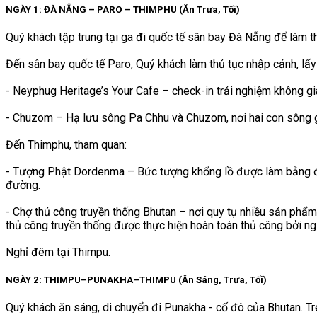
NGÀY 1: ĐÀ NẴNG – PARO – THIMPHU (Ăn Trưa, Tối)
Quý khách tập trung tại ga đi quốc tế sân bay Đà Nẵng để làm
Đến sân bay quốc tế Paro, Quý khách làm thủ tục nhập cảnh, lấy
- Neyphug Heritage’s Your Cafe – check-in trải nghiệm không gi
- Chuzom – Hạ lưu sông Pa Chhu và Chuzom, nơi hai con sông g
Đến Thimphu, tham quan:
- Tượng Phật Dordenma – Bức tượng khổng lồ được làm bằng đồ
đường.
- Chợ thủ công truyền thống Bhutan – nơi quy tụ nhiều sản ph
thủ công truyền thống được thực hiện hoàn toàn thủ công bởi n
Nghỉ đêm tại Thimpu.
NGÀY 2: THIMPU–PUNAKHA–THIMPU (Ăn Sáng, Trưa, Tối)
Quý khách ăn sáng, di chuyển đi Punakha - cố đô của Bhutan. T