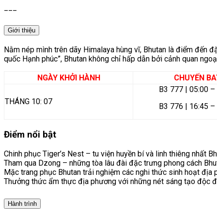
___
Giới thiệu
Nằm nép mình trên dãy Himalaya hùng vĩ,
Bhutan
là điểm đến đặ
quốc Hạnh phúc”, Bhutan không chỉ hấp dẫn bởi cảnh quan ngoạn
NGÀY KHỞI HÀNH
CHUYẾN BA
B3 777 | 05:00 –
THÁNG 10: 07
B3 776 | 16:45 –
Điểm nổi bật
Chinh phục Tiger’s Nest – tu viện huyền bí và linh thiêng nhất B
Tham qua Dzong – những tòa lâu đài đặc trưng phong cách Bhu
Mặc trang phục Bhutan trải nghiệm các nghi thức sinh hoạt địa
Thưởng thức ẩm thực địa phương với những nét sáng tạo độc 
Hành trình