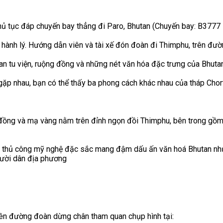
 thủ tục đáp chuyến bay thẳng đi Paro, Bhutan (Chuyến bay: B37
 hành lý. Hướng dẫn viên và tài xế đón đoàn đi Thimphu, trên đư
an tu viện, ruộng đồng và những nét văn hóa đặc trưng của Bhutan
ặp nhau, bạn có thể thấy ba phong cách khác nhau của tháp Chor
ng và mạ vàng nằm trên đỉnh ngọn đồi Thimphu, bên trong gồm 
ẩm thủ công mỹ nghệ đặc sắc mang đậm dấu ấn văn hoá Bhutan như
gười dân địa phương
rên đường đoàn dừng chân tham quan chụp hình tại: