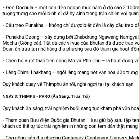
- Đèo Dochula – một con đèo ngoạn mục nằm ở độ cao 3.100m so
tượng trưng cho mỗi binh sĩ đã hy sinh trong trận chiến với q
- Cầu treo Punakha – không chỉ được biết đến là cây cầu treo d
- Punakha Dzong – xây dựng bởi Zhabdrung Ngawang Namgyal 
Mochu (Giống cái). Tất cả các vị vua của Bhutan đã được trao v
Đoàn ăn trưa tại nhà hàng địa phương sau đó tham gia hoạt độn
- Chèo bè vượt thác trên sông Mo và Pho Chu – là hoạt động vô c
- Làng Chimi Lhakhang – ngôi làng mang nét văn hóa đặc trưng b
Quý khách quay về Thimphu ăn tối, nghỉ ngơi tại tại khách sạn
NGÀY 3: THIMPU - PARO (Ăn Sáng, Trưa, Tối)
Quý khách ăn sáng, trải nghiệm buổi sáng tục khám phá văn hoá
- Tham quan Bưu điện Quốc gia Bhutan – lưu giữ bộ sưu tập tem 
khách có thể tự túc trải nghiệm in những con tem dán thật mang 
- Chợ nông sản địa phương Centenary (Centenary Farmers Market