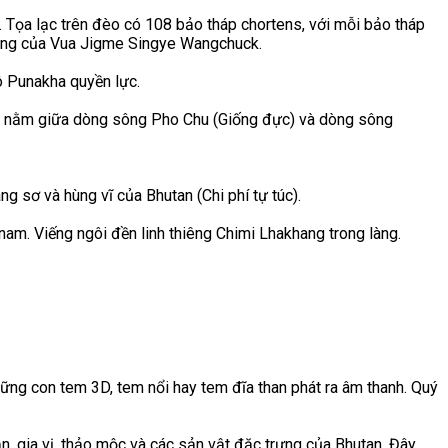
Tọa lạc trên đèo có 108 bảo tháp chortens, với mỗi bảo tháp
thắng của Vua Jigme Singye Wangchuck.
ô Punakha quyền lực.
 nằm giữa dòng sông Pho Chu (Giống đực) và dòng sông
g sơ và hùng vĩ của Bhutan (Chi phí tự túc).
am. Viếng ngôi đền linh thiêng Chimi Lhakhang trong làng.
hững con tem 3D, tem nổi hay tem đĩa than phát ra âm thanh. Quý
, gia vị, thảo mộc và các sản vật đặc trưng của Bhutan. Đây