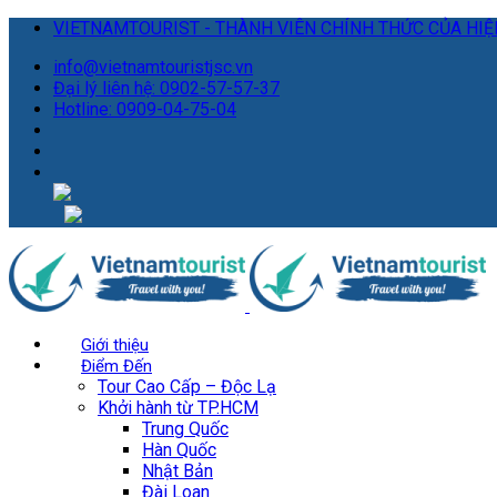
VIETNAMTOURIST - THÀNH VIÊN CHÍNH THỨC CỦA HIỆP
info@vietnamtouristjsc.vn
Đại lý liên hệ: 0902-57-57-37
Hotline: 0909-04-75-04
Giới thiệu
Điểm Đến
Tour Cao Cấp – Độc Lạ
Khởi hành từ TP.HCM
Trung Quốc
Hàn Quốc
Nhật Bản
Đài Loan