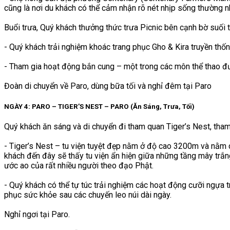
cũng là nơi du khách có thể cảm nhận rõ nét nhịp sống thường n
Buổi trưa, Quý khách thưởng thức trưa Picnic bên cạnh bờ suối 
- Quý khách trải nghiệm khoác trang phục Gho & Kira truyền thố
- Tham gia hoạt động bắn cung – một trong các môn thể thao đư
Đoàn di chuyển về Paro, dùng bữa tối và nghỉ đêm tại Paro
NGÀY 4: PARO – TIGER’S NEST – PARO (Ăn Sáng, Trưa, Tối)
Quý khách ăn sáng và di chuyển đi tham quan Tiger’s Nest, tha
- Tiger’s Nest – tu viện tuyệt đẹp nằm ở độ cao 3200m và nằm c
khách đến đây sẽ thấy tu viện ẩn hiện giữa những tầng mây trắng
ước ao của rất nhiều người theo đạo Phật.
- Quý khách có thể tự túc trải nghiệm các hoạt động cưỡi ngựa t
phục sức khỏe sau các chuyến leo núi dài ngày.
Nghỉ ngơi tại Paro.