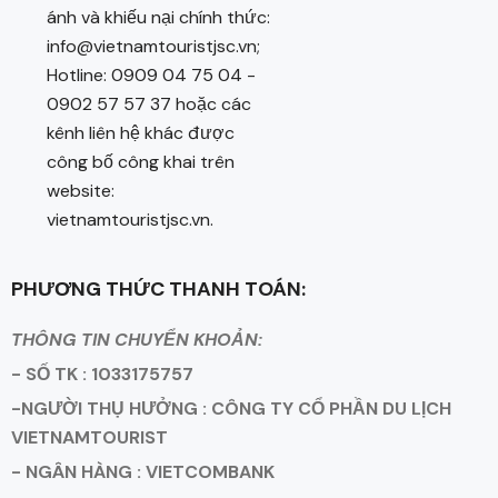
ánh và khiếu nại chính thức:
info@vietnamtouristjsc.vn;
Hotline: 0909 04 75 04 -
0902 57 57 37 hoặc các
kênh liên hệ khác được
công bố công khai trên
website:
vietnamtouristjsc.vn.
PHƯƠNG THỨC THANH TOÁN:
THÔNG TIN CHUYỂN KHOẢN:
- SỐ TK : 1033175757
-NGƯỜI THỤ HƯỞNG : CÔNG TY CỔ PHẦN DU LỊCH
VIETNAMTOURIST
- NGÂN HÀNG : VIETCOMBANK