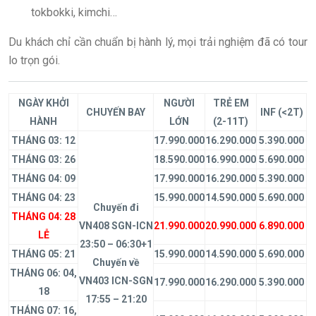
tokbokki, kimchi…
Du khách chỉ cần chuẩn bị hành lý, mọi trải nghiệm đã có tour
lo trọn gói.
NGÀY KHỞI
NGƯỜI
TRẺ EM
CHUYẾN BAY
INF (<2T)
HÀNH
LỚN
(2-11T)
THÁNG 03: 12
17.990.000
16.290.000
5.390.000
THÁNG 03: 26
18.590.000
16.990.000
5.690.000
THÁNG 04: 09
17.990.000
16.290.000
5.390.000
THÁNG 04: 23
15.990.000
14.590.000
5.690.000
Chuyến đi
THÁNG 04: 28
VN408 SGN-ICN
21.990.000
20.990.000
6.890.000
LỄ
23:50 – 06:30+1
THÁNG 05: 21
15.990.000
14.590.000
5.690.000
Chuyến về
THÁNG 06: 04,
VN403 ICN-SGN
17.990.000
16.290.000
5.390.000
18
17:55 – 21:20
THÁNG 07: 16,