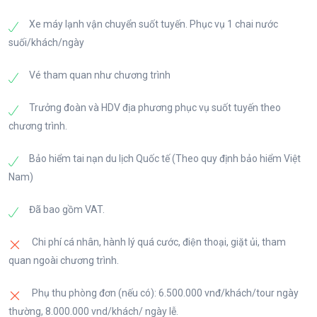
đã nêu trong chương trình.
Tối Đoàn dùng bữa tại nhà hàng địa phương.
món Thịt nướng.
Điểm tham quan thêm cho các Đoàn khởi hành từ
Xe máy lạnh vận chuyển suốt tuyến. Phục vụ 1 chai nước
Sau bữa tối, xe đưa đoàn về nhận phòng khách sạn.
Sau bữa tối, xe đưa đoàn về khách sạn. Quý khách
cuối tháng 03 – Giữa tháng 04: Công viên hoa anh
suối/khách/ngày
Quý khách tự do tham quan khám phá thành phố
tự do tham quan khám phá thành phố Seoul về đêm.
đào Yeoudio/ hoặc Công viên hồ Sokchon: hàng
Seoul về đêm.
trăm gốc hoa anh đào nở rộ mỗi dịp mùa Xuân (tình
Vé tham quan như chương trình
hình hoa nở tùy theo điều kiện hời thiết thực tế)
Trưởng đoàn và HDV địa phương phục vụ suốt tuyến theo
Tối Đoàn dùng bữa tại nhà hàng địa phương với
chương trình.
món Cá nướng.
Sau bữa tối, xe đưa đoàn về khách sạn. Quý khách
Bảo hiểm tai nạn du lịch Quốc tế (Theo quy định bảo hiểm Việt
tự do tham quan khám phá thành phố Seoul về đêm.
Nam)
Đã bao gồm VAT.
Chi phí cá nhân, hành lý quá cước, điện thoại, giặt ủi, tham
quan ngoài chương trình.
Phụ thu phòng đơn (nếu có): 6.500.000 vnđ/khách/tour ngày
thường, 8.000.000 vnd/khách/ ngày lễ.