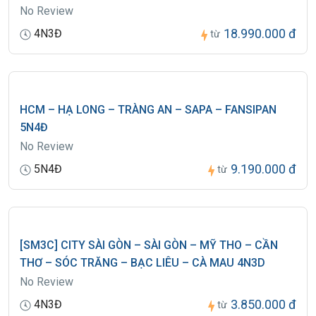
No Review
18.990.000 đ
4N3Đ
từ
HCM – HẠ LONG – TRÀNG AN – SAPA – FANSIPAN
5N4Đ
No Review
9.190.000 đ
5N4Đ
từ
[SM3C] CITY SÀI GÒN – SÀI GÒN – MỸ THO – CẦN
THƠ – SÓC TRĂNG – BẠC LIÊU – CÀ MAU 4N3D
No Review
3.850.000 đ
4N3Đ
từ