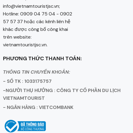
info@vietnamtouristjsc.vn;
Hotline: 0909 04 75 04 - 0902
57 57 37 hoặc các kênh liên hệ
khác được công bố công khai
trên website:
vietnamtouristjsc.vn.
PHƯƠNG THỨC THANH TOÁN:
THÔNG TIN CHUYỂN KHOẢN:
- SỐ TK : 1033175757
-NGƯỜI THỤ HƯỞNG : CÔNG TY CỔ PHẦN DU LỊCH
VIETNAMTOURIST
- NGÂN HÀNG : VIETCOMBANK