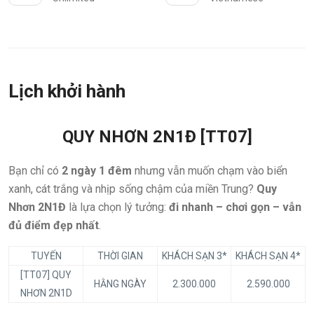
Lịch khởi hành
QUY NHƠN 2N1Đ [TT07]
Bạn chỉ có
2 ngày 1 đêm
nhưng vẫn muốn chạm vào biển
xanh, cát trắng và nhịp sống chậm của miền Trung?
Quy
Nhơn 2N1Đ
là lựa chọn lý tưởng:
đi nhanh – chơi gọn – vẫn
đủ điểm đẹp nhất
.
TUYẾN
THỜI GIAN
KHÁCH SẠN 3*
KHÁCH SẠN 4*
[TT07] QUY
HẰNG NGÀY
2.300.000
2.590.000
NHƠN 2N1D