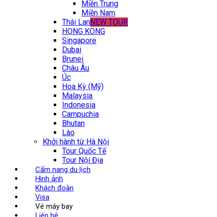
Miền Trung
Miền Nam
Thái Lan
NEW TOUR
HONG KONG
Singapore
Dubai
Brunei
Châu Âu
Úc
Hoa Kỳ (Mỹ)
Malaysia
Indonesia
Campuchia
Bhutan
Lào
Khởi hành từ Hà Nội
Tour Quốc Tế
Tour Nội Địa
Cẩm nang du lịch
Hình ảnh
Khách đoàn
Visa
Vé máy bay
Liên hệ