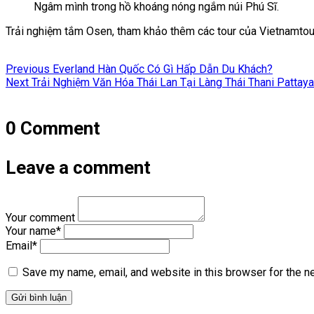
Ngâm mình trong hồ khoáng nóng ngắm núi Phú Sĩ.
Trải nghiệm tắm Osen, tham khảo thêm các tour của Vietnamtou
Điều
Previous
Previous
Everland Hàn Quốc Có Gì Hấp Dẫn Du Khách?
hướng
Next
post:
Next
Trải Nghiệm Văn Hóa Thái Lan Tại Làng Thái Thani Pattaya
post:
bài
viết
0 Comment
Leave a comment
Your comment
Your name
*
Email
*
Save my name, email, and website in this browser for the n