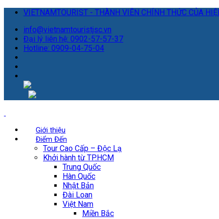
VIETNAMTOURIST - THÀNH VIÊN CHÍNH THỨC CỦA HIỆP
info@vietnamtouristjsc.vn
Đại lý liên hệ: 0902-57-57-37
Hotline: 0909-04-75-04
Giới thiệu
Điểm Đến
Tour Cao Cấp – Độc Lạ
Khởi hành từ TP.HCM
Trung Quốc
Hàn Quốc
Nhật Bản
Đài Loan
Việt Nam
Miền Bắc