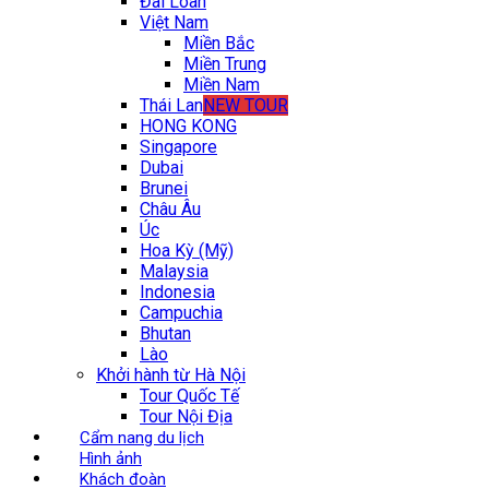
Đài Loan
Việt Nam
Miền Bắc
Miền Trung
Miền Nam
Thái Lan
NEW TOUR
HONG KONG
Singapore
Dubai
Brunei
Châu Âu
Úc
Hoa Kỳ (Mỹ)
Malaysia
Indonesia
Campuchia
Bhutan
Lào
Khởi hành từ Hà Nội
Tour Quốc Tế
Tour Nội Địa
Cẩm nang du lịch
Hình ảnh
Khách đoàn