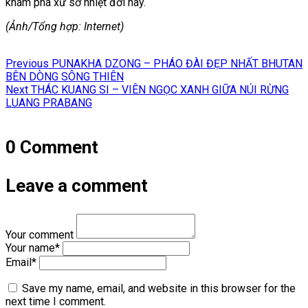
khám phá xứ sở nhiệt đới này.
(Ảnh/Tổng hợp: Internet)
Điều
Previous
Previous
PUNAKHA DZONG – PHÁO ĐÀI ĐẸP NHẤT BHUTAN
hướng
post:
BÊN DÒNG SÔNG THIÊN
Next
Next
THÁC KUANG SI – VIÊN NGỌC XANH GIỮA NÚI RỪNG
bài
post:
LUANG PRABANG
viết
0 Comment
Leave a comment
Your comment
Your name
*
Email
*
Save my name, email, and website in this browser for the
next time I comment.