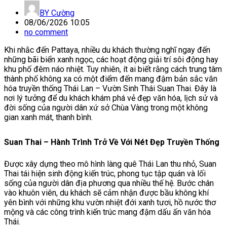
BY
Cường
08/06/2026 10:05
no comment
Khi nhắc đến Pattaya, nhiều du khách thường nghĩ ngay đến
những bãi biển xanh ngọc, các hoạt động giải trí sôi động hay
khu phố đêm náo nhiệt. Tuy nhiên, ít ai biết rằng cách trung tâm
thành phố không xa có một điểm đến mang đậm bản sắc văn
hóa truyền thống Thái Lan – Vườn Sinh Thái Suan Thai. Đây là
nơi lý tưởng để du khách khám phá vẻ đẹp văn hóa, lịch sử và
đời sống của người dân xứ sở Chùa Vàng trong một không
gian xanh mát, thanh bình.
Suan Thai – Hành Trình Trở Về Với Nét Đẹp Truyền Thống
Được xây dựng theo mô hình làng quê Thái Lan thu nhỏ, Suan
Thai tái hiện sinh động kiến trúc, phong tục tập quán và lối
sống của người dân địa phương qua nhiều thế hệ. Bước chân
vào khuôn viên, du khách sẽ cảm nhận được bầu không khí
yên bình với những khu vườn nhiệt đới xanh tươi, hồ nước thơ
mộng và các công trình kiến trúc mang đậm dấu ấn văn hóa
Thái.