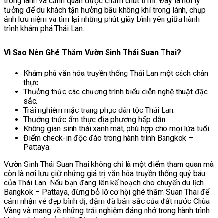
trong lành và cảnh quan được chăm chút tỉ mỉ. Đây là nơi lý
tưởng để du khách tận hưởng bầu không khí trong lành, chụp
ảnh lưu niệm và tìm lại những phút giây bình yên giữa hành
trình khám phá Thái Lan.
Vì Sao Nên Ghé Thăm Vườn Sinh Thái Suan Thai?
Khám phá văn hóa truyền thống Thái Lan một cách chân
thực.
Thưởng thức các chương trình biểu diễn nghệ thuật đặc
sắc.
Trải nghiệm mặc trang phục dân tộc Thái Lan.
Thưởng thức ẩm thực địa phương hấp dẫn.
Không gian sinh thái xanh mát, phù hợp cho mọi lứa tuổi.
Điểm check-in độc đáo trong hành trình Bangkok –
Pattaya.
Vườn Sinh Thái Suan Thai không chỉ là một điểm tham quan mà
còn là nơi lưu giữ những giá trị văn hóa truyền thống quý báu
của Thái Lan. Nếu bạn đang lên kế hoạch cho chuyến du lịch
Bangkok – Pattaya, đừng bỏ lỡ cơ hội ghé thăm Suan Thai để
cảm nhận vẻ đẹp bình dị, đậm đà bản sắc của đất nước Chùa
Vàng và mang về những trải nghiệm đáng nhớ trong hành trình