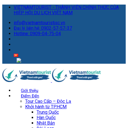
VIETNAMTOURIST - THÀNH VIÊN CHÍNH THỨC CỦA
HIỆP HỘI DU LỊCH VIỆT NAM
info@vietnamtouristjsc.vn
Đại lý liên hệ: 0902-57-57-37
Hotline: 0909-04-75-04
Giới thiệu
Điểm Đến
Tour Cao Cấp – Độc Lạ
Khởi hành từ TP.HCM
Trung Quốc
Hàn Quốc
Nhật Bản