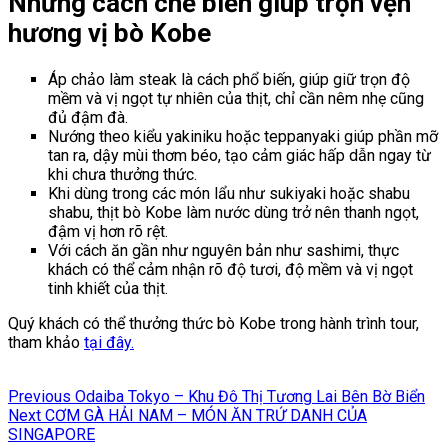
Những cách chế biến giúp trọn vẹn
hương vị bò Kobe
Áp chảo làm steak là cách phổ biến, giúp giữ trọn độ
mềm và vị ngọt tự nhiên của thịt, chỉ cần nêm nhẹ cũng
đủ đậm đà.
Nướng theo kiểu yakiniku hoặc teppanyaki giúp phần mỡ
tan ra, dậy mùi thơm béo, tạo cảm giác hấp dẫn ngay từ
khi chưa thưởng thức.
Khi dùng trong các món lẩu như sukiyaki hoặc shabu
shabu, thịt bò Kobe làm nước dùng trở nên thanh ngọt,
đậm vị hơn rõ rệt.
Với cách ăn gần như nguyên bản như sashimi, thực
khách có thể cảm nhận rõ độ tươi, độ mềm và vị ngọt
tinh khiết của thịt.
Quý khách có thể thưởng thức bò Kobe trong hành trình tour,
tham khảo
tại đây.
Điều
Previous
Previous
Odaiba Tokyo – Khu Đô Thị Tương Lai Bên Bờ Biển
hướng
Next
post:
Next
CƠM GÀ HẢI NAM – MÓN ĂN TRỨ DANH CỦA
post:
SINGAPORE
bài