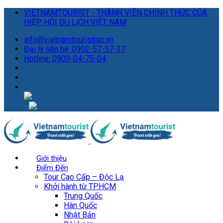
VIETNAMTOURIST - THÀNH VIÊN CHÍNH THỨC CỦA
HIỆP HỘI DU LỊCH VIỆT NAM
info@vietnamtouristjsc.vn
Đại lý liên hệ: 0902-57-57-37
Hotline: 0909-04-75-04
Giới thiệu
Điểm Đến
Tour Cao Cấp – Độc Lạ
Khởi hành từ TP.HCM
Trung Quốc
Hàn Quốc
Nhật Bản