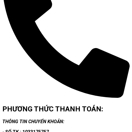
PHƯƠNG THỨC THANH TOÁN:
THÔNG TIN CHUYỂN KHOẢN:
- SỐ TK : 1033175757