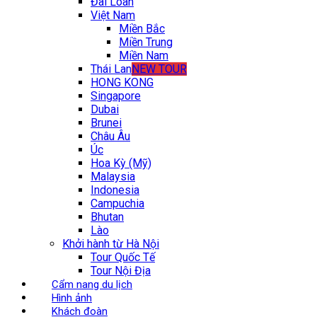
Đài Loan
Việt Nam
Miền Bắc
Miền Trung
Miền Nam
Thái Lan
NEW TOUR
HONG KONG
Singapore
Dubai
Brunei
Châu Âu
Úc
Hoa Kỳ (Mỹ)
Malaysia
Indonesia
Campuchia
Bhutan
Lào
Khởi hành từ Hà Nội
Tour Quốc Tế
Tour Nội Địa
Cẩm nang du lịch
Hình ảnh
Khách đoàn