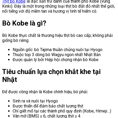
Thịt bò Kobe
là đặc sản trứ danh của thành phố
Kobe
(vùng
Kinki). Đây là một trong những loại thịt bò đắt đỏ nhất thế giới,
nổi tiếng với độ mềm tan và hương vị tinh tế hiếm có.
Bò Kobe là gì?
Bò Kobe thực chất là thương hiệu thịt bò cao cấp, không phải
giống bò riêng.
Nguồn gốc: bò Tajima thuần chủng nuôi tại
Hyogo
Thuộc top 3 dòng bò Wagyu ngon nhất Nhật Bản
Được quản lý bởi Hiệp hội chứng nhận bò Kobe
Tiêu chuẩn lựa chọn khắt khe tại
Nhật
Để được công nhận là Kobe chính hiệu, bò phải:
Sinh ra và nuôi tại Hyogo
Được thiến để đảm bảo chất lượng thịt
Chỉ giết mổ tại các thành phố quy định (Kobe, Himeji…)
Vân mỡ (BMS) ≥ 6, chất lượng thịt ≥ 4