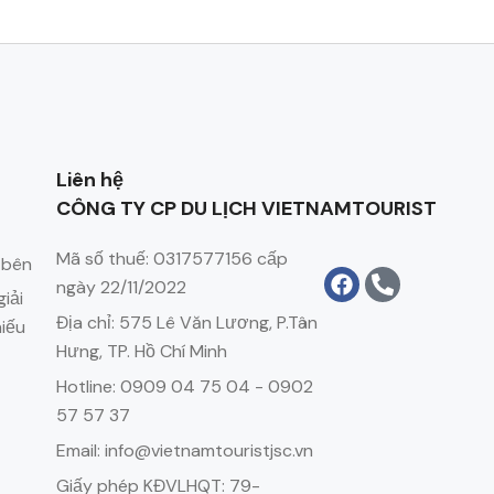
Liên hệ
CÔNG TY CP DU LỊCH VIETNAMTOURIST
Mã số thuế: 0317577156 cấp
 bên
ngày 22/11/2022
iải
Địa chỉ: 575 Lê Văn Lương, P.Tân
hiếu
Hưng, TP. Hồ Chí Minh
Hotline: 0909 04 75 04 - 0902
57 57 37
Email: info@vietnamtouristjsc.vn
Giấy phép KĐVLHQT: 79-