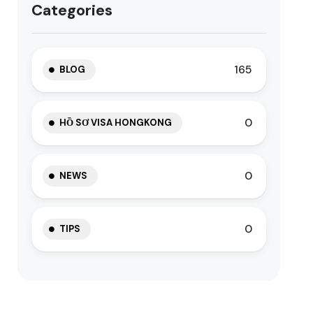
Categories
165
BLOG
0
HỒ SƠ VISA HONGKONG
0
NEWS
0
TIPS