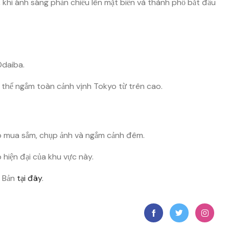
 khi ánh sáng phản chiếu lên mặt biển và thành phố bắt đầu
daiba.
có thể ngắm toàn cảnh vịnh Tokyo từ trên cao.
p mua sắm, chụp ảnh và ngắm cảnh đêm.
p hiện đại của khu vực này.
t Bản
tại đây
.