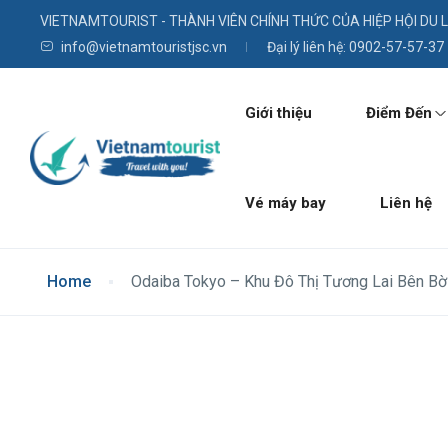
VIETNAMTOURIST - THÀNH VIÊN CHÍNH THỨC CỦA HIỆP HỘI DU 
info@vietnamtouristjsc.vn
Đại lý liên hệ: 0902-57-57-37
Giới thiệu
Điểm Đến
Vé máy bay
Liên hệ
Home
Odaiba Tokyo – Khu Đô Thị Tương Lai Bên Bờ