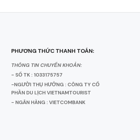
PHƯƠNG THỨC THANH TOÁN:
THÔNG TIN CHUYỂN KHOẢN:
- SỐ TK : 1033175757
-NGƯỜI THỤ HƯỞNG : CÔNG TY CỔ
PHẦN DU LỊCH VIETNAMTOURIST
- NGÂN HÀNG : VIETCOMBANK